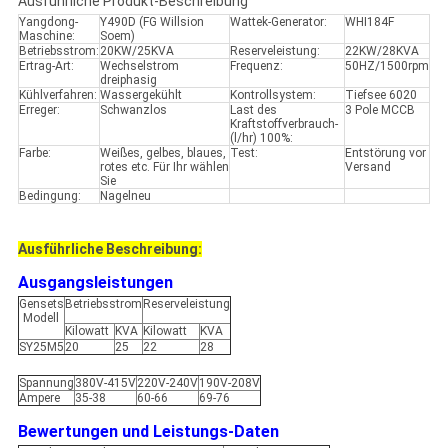
Ausführliche Produkt-Beschreibung
Yangdong-
Y490D (FG Willsion
Wattek-Generator:
WHI184F
Maschine:
Soem)
Betriebsstrom:
20KW/25KVA
Reserveleistung:
22KW/28KVA
Ertrag-Art:
Wechselstrom
Frequenz:
50HZ/1500rpm
dreiphasig
Kühlverfahren:
Wassergekühlt
Kontrollsystem:
Tiefsee 6020
Erreger:
Schwanzlos
Last des
3 Pole MCCB
Kraftstoffverbrauch-
(l/hr) 100%:
Farbe:
Weißes, gelbes, blaues,
Test:
Entstörung vor
rotes etc. Für Ihr wählen
Versand
Sie
Bedingung:
Nagelneu
Ausführliche Beschreibung:
Ausgangsleistungen
Gensets
Betriebsstrom
Reserveleistung
Modell
Kilowatt
KVA
Kilowatt
KVA
SY25M5
20
25
22
28
Spannung
380V-415V
220V-240V
190V-208V
Ampere
35-38
60-66
69-76
Bewertungen und Leistungs-Daten