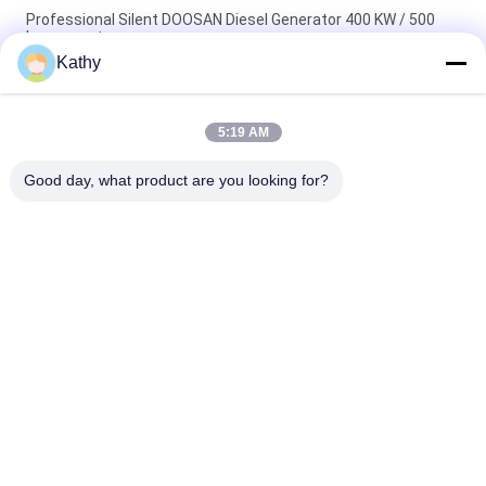
Professional Silent DOOSAN Diesel Generator 400 KW / 500
kva genset
Kathy
Sound proof Doosan D1146 Three Phase Diesel Generator
70KW with Stamford Alternator
5:19 AM
4 Stroke 50Hz DOOSAN Diesel Generator , 140KW / 175KVA
Genset Silent Generator Set
Good day, what product are you looking for?
Beliebte Kategorien
Alle
Stilles 
Cummins 
Dieselaggregat
Dieselaggregat
Perkins-
Deutz 
Dieselaggregat
Dieselaggregat
MITSUBISHI-
Marine Diesel-
Dieselaggregat
Generator-Satz
Weichai-
Cummins-