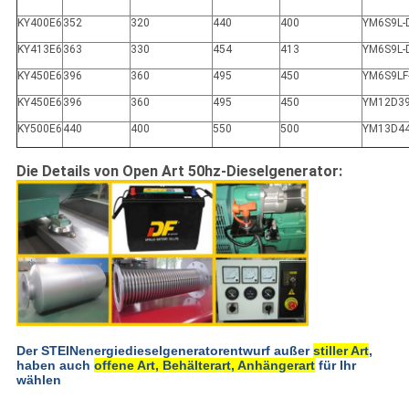
KY400E6
352
320
440
400
YM6S9L-
KY413E6
363
330
454
413
YM6S9L-
KY450E6
396
360
495
450
YM6S9LF
KY450E6
396
360
495
450
YM12D3
KY500E6
440
400
550
500
YM13D4
Die Details von Open Art 50hz-Dieselgenerator:
Der STEINenergiedieselgeneratorentwurf außer
stiller Art
,
haben auch
offene Art, Behälterart, Anhängerart
für Ihr
wählen