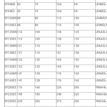
SY94M5
83
75
104
94
LR4M3L
SY94E5
83
75
104
94
LR4M3L
SY100M5
88
80
110
100
LR4N5LP
SY100E5
88
80
110
100
LR4N5LP
SY125M5
110
100
138
125
LR6A3L-
SY125E5
110
100
138
125
LR6A3L-
SY138M5
121
110
151
138
LR6A3L-
SY138E5
121
110
151
138
LR6A3L-
SY150M5
132
120
165
150
LR6B3L-
SY150E5
132
120
165
150
LR6B3L-
SY160M5
141
128
176
160
LR6M3L
SY160E5
141
128
176
160
LR6M3L
SY200E5
176
160
220
200
YM6H4L
SY225E5
198
180
248
225
YM6H4L
SY250E5
220
200
275
250
YM6S4L