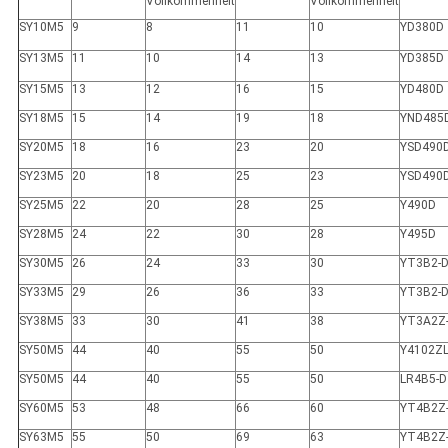
Vollkommenheit
Vollkommenheit
SY10M5
9
8
11
10
YD380D
SY13M5
11
10
14
13
YD385D
SY15M5
13
12
16
15
YD480D
SY18M5
15
14
19
18
YND485
SY20M5
18
16
23
20
YSD490
SY23M5
20
18
25
23
YSD490
SY25M5
22
20
28
25
Y490D
SY28M5
24
22
30
28
Y495D
SY30M5
26
24
33
30
YT3B2-
SY33M5
29
26
36
33
YT3B2-
SY38M5
33
30
41
38
YT3A2Z
SY50M5
44
40
55
50
Y4102Z
SY50M5
44
40
55
50
LR4B5-D
SY60M5
53
48
66
60
YT4B2Z
SY63M5
55
50
69
63
YT4B2Z