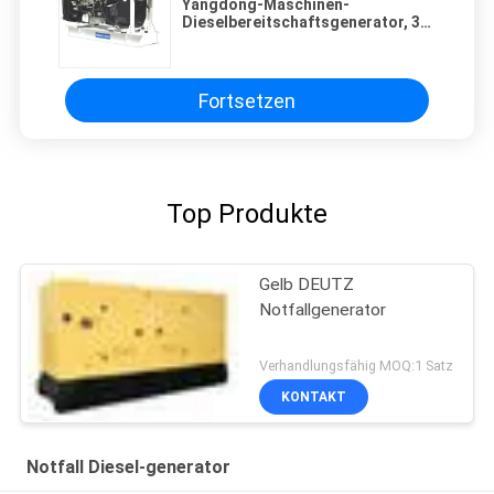
Yangdong-Maschinen-
Dieselbereitschaftsgenerator, 3
Pole MCCB steuern
Bereitschaftsgenerator
automatisch an
Fortsetzen
Top Produkte
Gelb DEUTZ
Notfallgenerator
Verhandlungsfähig MOQ:1 Satz
KONTAKT
Notfall Diesel-generator