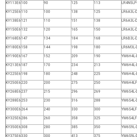
KY113E6
100
90
125
113
LR4N5LP
KY125E6
110
100
138
125
LR6A3L-
KY138E6
121
110
151
138
LR6A3L-
KY150E6
132
120
165
150
LR6A3L-
KY168E6
147
134
184
168
LR6B3L-
KY180E6
158
144
198
180
LR6M3L-
KY190E6
167
152
209
190
YM6H4L-
KY213E6
187
170
234
213
YM6H4L-
KY225E6
198
180
248
225
YM6H4L-
KY250E6
220
200
275
250
YM6H4LF
KY268E6
237
215
296
269
YM6S4L-
KY288E6
253
230
316
288
YM6S4L-
KY300E6
264
240
330
300
YM6S4LF
KY325E6
286
260
358
325
YM6S4LF
KY350E6
308
280
385
350
YM6S9L-
KY375E6
330
300
413
375
YM6S9L-