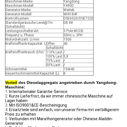
Maschinen-Marke
Yangdong
Maschinen-Modell
Y490D
Generator-Marke
Wattek
Generator-Modell
WHI184F
Kontrollsystem
DSE6020/DSE7320
Standardgeräusche Level@7m
DB 88
(Schalldicht)
Leistungsschalter-Art
3 Pole MCCB
Frequenz u. Phase
50Hz u. 3PH
Motordrehzahl: U/min
1500
Kraftstofftank-Kapazität: L
Offen
40
Schalldicht
Kraftstoffverbrauch (l/hr)
110% Last
/
100% Last
5,8
75% Last
/
50% Last
/
Schmiermittel
15W40
Gesamtschmiermittel-Kapazität (L)
8
Vorteil
des Dieselaggregats angetrieben durch Yangdong-
Maschine:
1.
Internationaler Garantie-Service
2.
Kurze Lieferfrist, da wir immer chinesische Maschine auf
Lager haben
3.
Mit ISO9001&CE-Bescheinigung
4.
Ersatzteile sind einfach, von unserer Firma mit viel billigerem
Preis zu erhalten
5.
Verbunden mit Marathongenerator oder Chinese Aladdin-
Generator