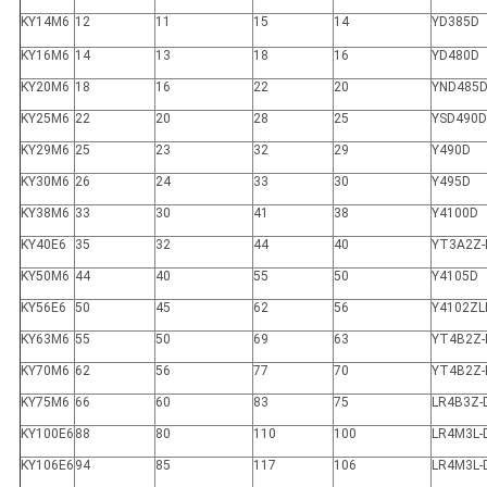
KY14M6
12
11
15
14
YD385D
KY16M6
14
13
18
16
YD480D
KY20M6
18
16
22
20
YND485
KY25M6
22
20
28
25
YSD490D
KY29M6
25
23
32
29
Y490D
KY30M6
26
24
33
30
Y495D
KY38M6
33
30
41
38
Y4100D
KY40E6
35
32
44
40
YT3A2Z-
KY50M6
44
40
55
50
Y4105D
KY56E6
50
45
62
56
Y4102ZL
KY63M6
55
50
69
63
YT4B2Z-
KY70M6
62
56
77
70
YT4B2Z-
KY75M6
66
60
83
75
LR4B3Z-
KY100E6
88
80
110
100
LR4M3L-
KY106E6
94
85
117
106
LR4M3L-