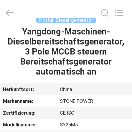
JIANGSU
STONE
POWER
CO.,LTD.
All
Notfall Diesel-generator
Rights
Reserved.
Yangdong-Maschinen-
HAUS
Dieselbereitschaftsgenerator,
PRODUKTE
3 Pole MCCB steuern
Bereitschaftsgenerator
ÜBER
automatisch an
UNS
Herkunftsort:
China
FABRIK-
Markenname:
STONE POWER
AUSFLUG
Zertifizierung:
CE ISO
QUALITÄTSKONTROLLE
Modellnummer:
SY25M5