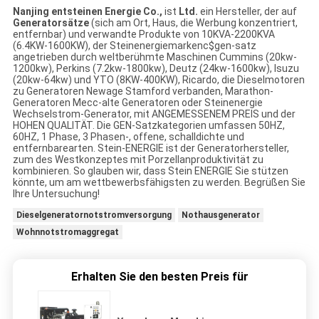
Nanjing entsteinen Energie Co.,
ist
Ltd.
ein Hersteller, der auf
Generatorsätze
(sich am Ort, Haus, die Werbung konzentriert,
entfernbar) und verwandte Produkte von 10KVA-2200KVA
(6.4KW-1600KW), der Steinenergiemarkenc$gen-satz
angetrieben durch weltberühmte Maschinen Cummins (20kw-
1200kw), Perkins (7.2kw-1800kw), Deutz (24kw-1600kw), Isuzu
(20kw-64kw) und YTO (8KW-400KW), Ricardo, die Dieselmotoren
zu Generatoren Newage Stamford verbanden, Marathon-
Generatoren Mecc-alte Generatoren oder Steinenergie
Wechselstrom-Generator, mit ANGEMESSENEM PREIS und der
HOHEN QUALITÄT. Die GEN-Satzkategorien umfassen 50HZ,
60HZ, 1 Phase, 3 Phasen-, offene, schalldichte und
entfernbarearten. Stein-ENERGIE ist der Generatorhersteller,
zum des Westkonzeptes mit Porzellanproduktivität zu
kombinieren. So glauben wir, dass Stein ENERGIE Sie stützen
könnte, um am wettbewerbsfähigsten zu werden. Begrüßen Sie
Ihre Untersuchung!
Dieselgeneratornotstromversorgung
Nothausgenerator
Wohnnotstromaggregat
Erhalten Sie den besten Preis für