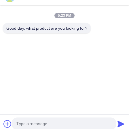
34kw 42kva YUCHAI Dieselaggregat Ultra Silent
Dieselaggregat
5:23 PM
Canopy YUCHAI Diesel Generator Set 150kva Powered 50HZ
Dieselgenerator
Good day, what product are you looking for?
Beliebte Kategorien
Alle
Stilles 
Cummins 
Dieselaggregat
Dieselaggregat
Perkins-
Deutz 
Dieselaggregat
Dieselaggregat
MITSUBISHI-
Marine Diesel-
Dieselaggregat
Generator-Satz
Weichai-
Cummins-
Dieselaggregat
Schiffsmotoren
Fordern Sie ein Angebot