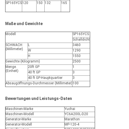
SP165YCS
120
150
132
165
Maße und Gewichte
Modell
SP165YCS
Schalldicht
SCHWACH:
L
3460
(Millimeter)
W
1290
H
1550
Gewichte (Kilogramm)
2500
Menge.
20ft GP
1
(Einheit)
40 ft GP
3
40 ft GP-Hauptquartier
3
Absaugöffnungs-Durchmesser (Millimeter)
100
Bewertungen und Leistungs-Daten
Maschinen-Marke
Yuchai
Maschinen-Modell
YC6A200L-D20
Generator-Marke
Marathon
Generator-Modell
MP-120-4