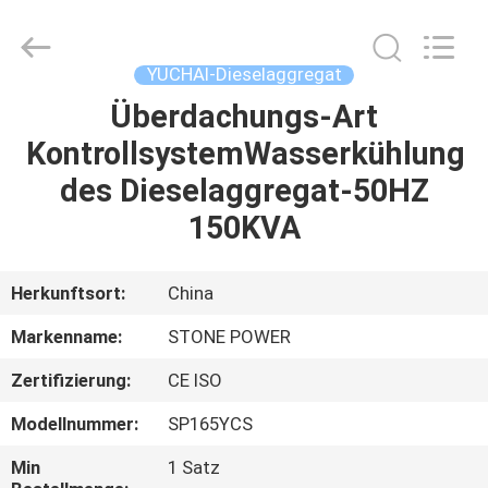
JIANGSU
STONE
POWER
CO.,LTD.
All
YUCHAI-Dieselaggregat
Rights
Reserved.
Überdachungs-Art
HAUS
KontrollsystemWasserkühlung
PRODUKTE
des Dieselaggregat-50HZ
150KVA
ÜBER
UNS
Herkunftsort:
China
Markenname:
STONE POWER
FABRIK-
Zertifizierung:
CE ISO
AUSFLUG
Modellnummer:
SP165YCS
QUALITÄTSKONTROLLE
Min
1 Satz