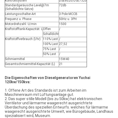
Kontrollsystem
DSE6020/DSE7320
Standardgeräusche Level@7m
72db
(Schalldichte Sätze)
Leistungsschalter-Art
3 Pole MCCB
Frequenz u. Phase
50Hz u. 3PH
Motordrehzahl: U/min
1500
Kraftstofftank-Kapazität: L
Offen
/
Schalldicht
Kraftstoffverbrauch (l/hr)
110% Last
/
100% Last
27,52
75% Last
/
50% Last
/
Schmiermittel
15W40
Gesamtschmiermittel-Kapazität (L)
21
Die Eigenschaften von Dieselgeneratoren Yuchai
120kw/150kva:
1. Offene Art des Standards ist zum Arbeiten im
Maschinenraum mit Lüftungsanlage gut.
2. Das super stille Modell (bis zu 50kw) hat elektronischen
Ventilator und lärmarme waagerecht ausgerichtete
Überdachung des speziellen Entwurfs. welches für lärmarme
waagerecht ausgerichtete Umwelt, wie Bürogebäude, Landhaus
spezialisiert wird, Museum.