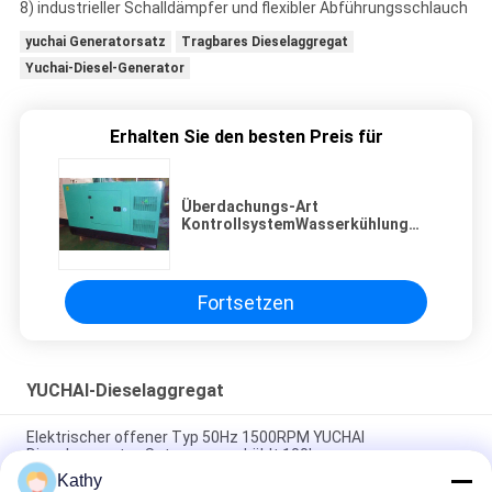
8) industrieller Schalldämpfer und flexibler Abführungsschlauch
yuchai Generatorsatz
Tragbares Dieselaggregat
Yuchai-Diesel-Generator
Erhalten Sie den besten Preis für
Überdachungs-Art
KontrollsystemWasserkühlung
des Dieselaggregat-50HZ 150KVA
Fortsetzen
YUCHAI-Dieselaggregat
Elektrischer offener Typ 50Hz 1500RPM YUCHAI
Dieselgenerator-Set wassergekühlt 100kva
Kathy