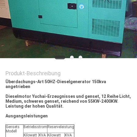
PRIVACY
POLICY
Produkt-Beschreibung
Überdachungs-Art 50HZ-Dieselgenerator 150kva
angetrieben
Dieselmotor Yuchai-Erzeugnisses und genset, 12 Reihe Licht,
Medium, schweres genset, reichend von 55KW-2400KW.
Leistung der hohen Qualität.
Ausgangsleistungen
Gensets
Betriebsstrom
Reserveleistung
Modell
Kilowatt
KVA
Kilowatt
KVA