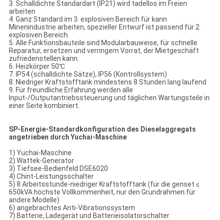
3. Schalldichte Standardart (IP21) wird tadellos im Freien
arbeiten
4. Ganz Standard im 3. explosiven Bereich für kann
Minenindustrie arbeiten, spezieller Entwurf ist passend für 2.
explosiven Bereich.
5. Alle Funktionsbauteile sind Modularbauweise, für schnelle
Reparatur, ersetzen und verringern Vorrat, der Mietgeschäft
zufriedenstellen kann.
6. Heizkörper 50℃
7. IP54 (schalldichte Sätze), IP56 (Kontrollsystem)
8. Niedriger Kraftstofftank mindestens 8 Stunden lang laufend
9. Für freundliche Erfahrung werden alle
Input-/Outputantriebssteuerung und täglichen Wartungsteile in
einer Seite kombiniert.
SP-Energie-Standardkonfiguration des Dieselaggregats
angetrieben durch Yuchai-Maschine
1) Yuchai-Maschine
2) Wattek-Generator
3) Tiefsee-Bedienfeld DSE6020
4) Chint-Leistungsschalter
5) 8 Arbeitsstunde-niedriger Kraftstofftank (für die genset ≤
650kVA höchste Vollkommenheit, nur den Grundrahmen für
andere Modelle)
6) angebrachtes Anti-Vibrationssystem
7) Batterie, Ladegerät und Batterieisolatorschalter