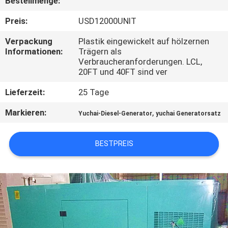
Bestellmenge:
TRETEN
Preis:
USD12000UNIT
SIE
Verpackung
Plastik eingewickelt auf hölzernen
Informationen:
Trägern als
MIT
Verbraucheranforderungen. LCL,
UNS
20FT und 40FT sind ver
IN
Lieferzeit:
25 Tage
VERBINDUNG
Markieren:
,
Yuchai-Diesel-Generator
yuchai Generatorsatz
FORDERN
BESTPREIS
SIE EIN
ZITAT
SITEMAP