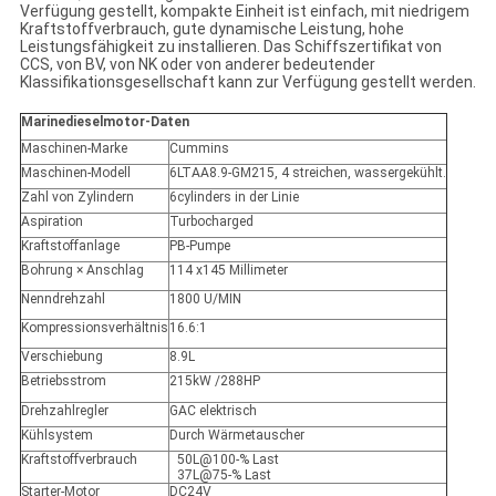
Verfügung gestellt, kompakte Einheit ist einfach, mit niedrigem
Kraftstoffverbrauch, gute dynamische Leistung, hohe
Leistungsfähigkeit zu installieren. Das Schiffszertifikat von
CCS, von BV, von NK oder von anderer bedeutender
Klassifikationsgesellschaft kann zur Verfügung gestellt werden.
Marinedieselmotor-Daten
Maschinen-Marke
Cummins
Maschinen-Modell
6LTAA8.9-GM215, 4 streichen, wassergekühlt.
Zahl von Zylindern
6cylinders in der Linie
Aspiration
Turbocharged
Kraftstoffanlage
PB-Pumpe
Bohrung × Anschlag
114 x145 Millimeter
Nenndrehzahl
1800 U/MIN
Kompressionsverhältnis
16.6:1
Verschiebung
8.9L
Betriebsstrom
215kW /288HP
Drehzahlregler
GAC elektrisch
Kühlsystem
Durch Wärmetauscher
Kraftstoffverbrauch
50L@100-% Last
37L@75-% Last
Starter-Motor
DC24V