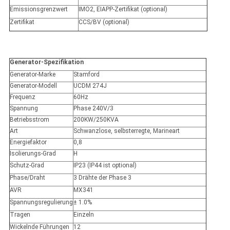
Emissionsgrenzwert
IMO2, EIAPP-Zertifikat (optional)
Zertifikat
CCS/BV (optional)
Generator-Spezifikation
Generator-Marke
Stamford
Generator-Modell
UCDM 274J
Frequenz
60Hz
Spannung
Phase 240V/3
Betriebsstrom
200KW/250KVA
Art
Schwanzlose, selbsterregte, Marineart
Energiefaktor
0,8
Isolierungs-Grad
H
Schutz-Grad
IP23 (IP44 ist optional)
Phase/Draht
3 Drähte der Phase 3
AVR
MX341
Spannungsregulierung
± 1.0%
Tragen
Einzeln
Wickelnde Führungen
12