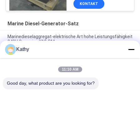
KONTAKT
Marine Diesel-Generator-Satz
Marinedieselaggregat-elektrische Art hohe Leistungsfähigkeit
240V Cummins K19-DM
Kathy
Hohe Leistungsfähigkeits-Marinedieselaggregat Cummins
K19-DM 60hz 220V 400kw 500kva
11:10 AM
Kompaktbauweise-einfache Installation 220V 60hz
MarineDieselaggregat-36kw
Good day, what product are you looking for?
Beliebte Kategorien
Alle
Stilles 
Cummins 
Dieselaggregat
Dieselaggregat
Perkins-
Deutz 
Dieselaggregat
Dieselaggregat