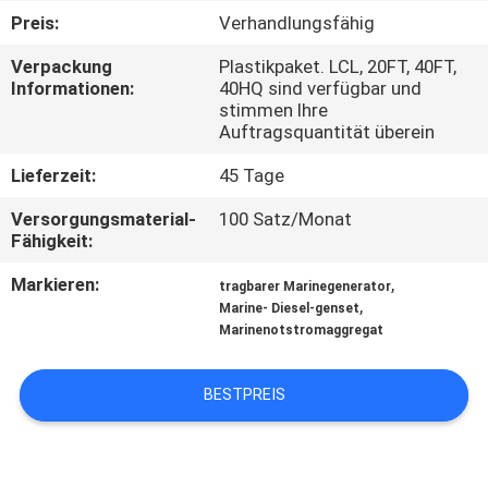
Preis:
Verhandlungsfähig
TRETEN
Verpackung
Plastikpaket. LCL, 20FT, 40FT,
SIE
Informationen:
40HQ sind verfügbar und
stimmen Ihre
MIT
Auftragsquantität überein
UNS
Lieferzeit:
45 Tage
IN
Versorgungsmaterial-
100 Satz/Monat
VERBINDUNG
Fähigkeit:
Markieren:
,
tragbarer Marinegenerator
FORDERN
,
Marine- Diesel-genset
Marinenotstromaggregat
SIE EIN
ZITAT
BESTPREIS
SITEMAP