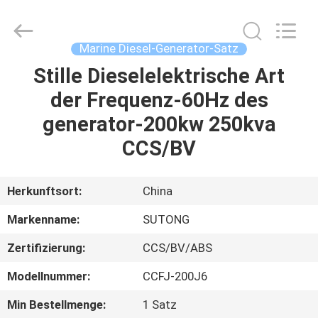
JIANGSU
STONE
POWER
CO.,LTD.
All
Marine Diesel-Generator-Satz
Rights
Reserved.
Stille Dieselelektrische Art
HAUS
der Frequenz-60Hz des
PRODUKTE
generator-200kw 250kva
CCS/BV
ÜBER
UNS
Herkunftsort:
China
Markenname:
SUTONG
FABRIK-
Zertifizierung:
CCS/BV/ABS
AUSFLUG
Modellnummer:
CCFJ-200J6
QUALITÄTSKONTROLLE
Min Bestellmenge:
1 Satz