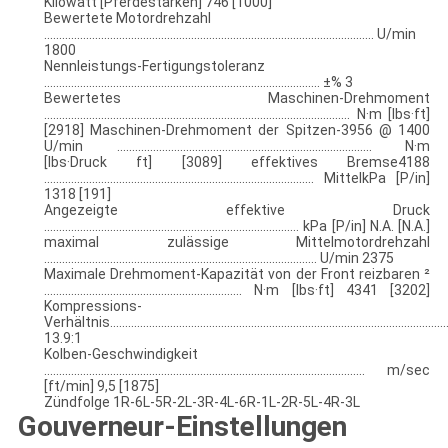
Kilowatt [Pferdestärken] 746 [1000]
Bewertete Motordrehzahl
.............................................................................................................. U/min
1800
Nennleistungs-Fertigungstoleranz
............................................................................................ ±% 3
Bewertetes Maschinen-Drehmoment
...................................................................................................... N·m [lbs·ft]
[2918] Maschinen-Drehmoment der Spitzen-3956 @ 1400
U/min ..................................................................................... N·m
[lbs·Druck ft] [3089] effektives Bremse4188
.......................................................................................... MittelkPa [P/in]
1318 [191]
Angezeigte effektive Druck
..................................................................................... kPa [P/in] N.A. [N.A.]
maximal zulässige Mittelmotordrehzahl
........................................................................................... U/min 2375
Maximale Drehmoment-Kapazität von der Front reizbaren ²
.................................................................. N·m [lbs·ft] 4341 [3202]
Kompressions-
Verhältnis.................................................................................................................
13.9:1
Kolben-Geschwindigkeit
........................................................................................................... m/sec
[ft/min] 9,5 [1875]
Zündfolge 1R-6L-5R-2L-3R-4L-6R-1L-2R-5L-4R-3L
Gouverneur-Einstellungen