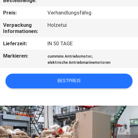
Bestellmenge:
TRETEN
Preis:
Verhandlungsfähig
SIE
Verpackung
Holzetui
Informationen:
MIT
UNS
Lieferzeit:
IN 50 TAGE
IN
Markieren:
,
cummins Antriebsmotor
elektrische Antriebmarinemotoren
VERBINDUNG
BESTPREIS
FORDERN
SIE EIN
ZITAT
SITEMAP