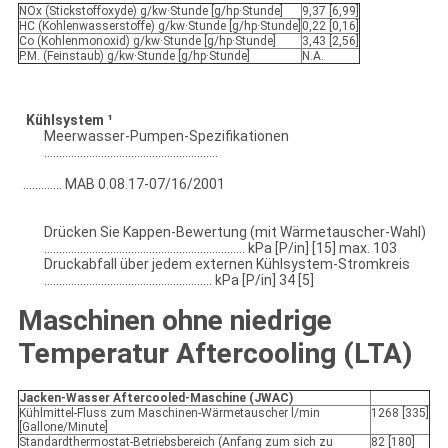
NOx (Stickstoffoxyde) g/kw·Stunde [g/hp·Stunde]
9,37 [6,99]
HC (Kohlenwasserstoffe) g/kw·Stunde [g/hp·Stunde]
0,22 [0,16]
Co (Kohlenmonoxid) g/kw·Stunde [g/hp·Stunde]
3,43 [2,56]
P.M. (Feinstaub) g/kw·Stunde [g/hp·Stunde]
N.A.
Kühlsystem ¹
Meerwasser-Pumpen-Spezifikationen
..........................................................
............. MAB 0.08.17-07/16/2001
Drücken Sie Kappen-Bewertung (mit Wärmetauscher-Wahl)
................................................................... kPa [P/in] [15] max. 103
Druckabfall über jedem externen Kühlsystem-Stromkreis
........................................................ kPa [P/in] 34 [5]
Maschinen ohne niedrige
Temperatur Aftercooling (LTA)
Jacken-Wasser Aftercooled-Maschine (JWAC)
Kühlmittel-Fluss zum Maschinen-Wärmetauscher l/min
1268 [335]
[Gallone/Minute]
Standardthermostat-Betriebsbereich (Anfang zum sich zu
82 [180]