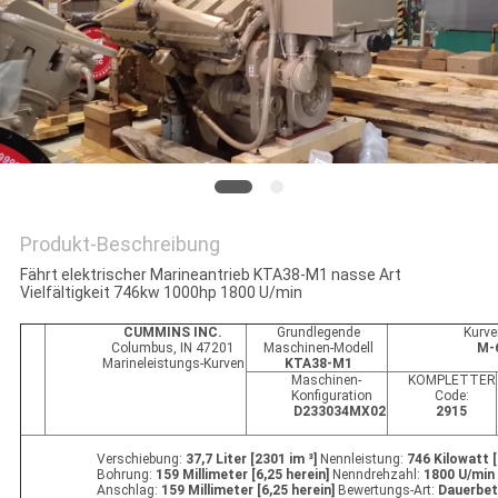
PRIVACY
POLICY
Produkt-Beschreibung
Fährt elektrischer Marineantrieb KTA38-M1 nasse Art
Vielfältigkeit 746kw 1000hp 1800 U/min
CUMMINS INC.
Grundlegende
Kurve
Columbus, IN 47201
Maschinen-Modell
M-
Marineleistungs-Kurven
KTA38-M1
Maschinen-
KOMPLETTER
Konfiguration
Code:
D233034MX02
2915
Verschiebung:
37,7 Liter [2301 im ³]
Nennleistung:
746 Kilowatt 
Bohrung:
159 Millimeter [6,25 herein]
Nenndrehzahl:
1800 U/min
Anschlag:
159 Millimeter [6,25 herein]
Bewertungs-Art:
Dauerbet