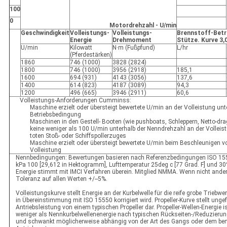
100
0
Motordrehzahl - U/min
Geschwindigkeit
Volleistungs-
Volleistungs-
Brennstoff-Betr
Energie
Drehmoment
Stütze. Kurve 3,0
U/min
Kilowatt
N·m (Fußpfund)
L/hr
(Pferdestärken)
1860
746 (1000)
3828 (2824)
1800
746 (1000)
3956 (2918)
185,1
1600
694 (931)
4143 (3056)
137,6
1400
614 (823)
4187 (3089)
94,3
1200
496 (665)
3946 (2911)
60,6
Volleistungs-Anforderungen Cumminss:
Maschine erzielt oder übersteigt bewertete U/min an der Volleistung unte
Betriebsbedingung
Maschinen in den Gestell- Booten (wie pushboats, Schleppern, Netto-drag
keine weniger als 100 U/min unterhalb der Nenndrehzahl an der Vollei
toten Stoß- oder Schiffspollerzuges
Maschine erzielt oder übersteigt bewertete U/min beim Beschleunigen v
Volleistung
Nennbedingungen: Bewertungen basieren nach Referenzbedingungen ISO 155
kPa 100 [29,612 in Hektogramm], Lufttemperatur 25deg c [77 Grad. F] und 30
Energie stimmt mit IMCI Verfahren überein. Mitglied NMMA. Wenn nicht ande
Toleranz auf allen Werten +/--5%.
Volleistungskurve stellt Energie an der Kurbelwelle für die reife grobe Triebwer
in Übereinstimmung mit ISO 15550 korrigiert wird. Propeller-Kurve stellt unge
Antriebsleistung von einem typischen Propeller dar. Propeller-Wellen-Energie 
weniger als Nennkurbelwellenenergie nach typischen Rückseiten-/Reduzieru
und schwankt möglicherweise abhängig von der Art des Gangs oder dem be