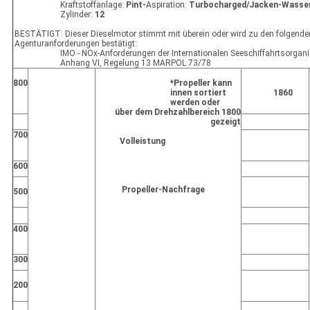
Kraftstoffanlage:
Pint-
Aspiration:
Turbocharged/Jacken-Wasser
Zylinder:
12
BESTÄTIGT: Dieser Dieselmotor stimmt mit überein oder wird zu den folgende
Agenturanforderungen bestätigt:
IMO - NOx-Anforderungen der Internationalen Seeschiffahrtsorgani
Anhang VI, Regelung 13 MARPOL 73/78
800
*Propeller kann
innen sortiert
1860
werden oder
über dem Drehzahlbereich 1800
gezeigt
700
Volleistung
600
Propeller-Nachfrage
500
400
300
200