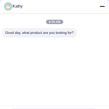
Hochleistung
Kathy
6CTA8.3-M220 225Hp 1800Rpm Cummins Marine Engines
Wärmetauscher- u. Meerwasserpumpe
8:35 AM
6LTAA8.9-M315 Fischerboot Cummins Marine Engines With
Gearbox
Good day, what product are you looking for?
Beliebte Kategorien
Alle
Stilles 
Cummins 
Dieselaggregat
Dieselaggregat
Perkins-
Deutz 
Dieselaggregat
Dieselaggregat
MITSUBISHI-
Marine Diesel-
Dieselaggregat
Generator-Satz
Weichai-
Cummins-
Dieselaggregat
Schiffsmotoren