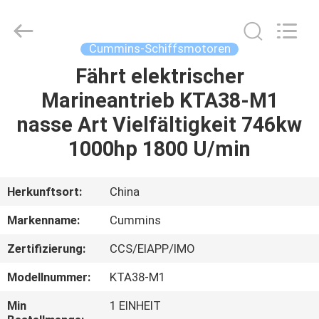
JIANGSU
STONE
POWER
CO.,LTD.
All
Cummins-Schiffsmotoren
Rights
Reserved.
Fährt elektrischer
HAUS
Marineantrieb KTA38-M1
PRODUKTE
nasse Art Vielfältigkeit 746kw
1000hp 1800 U/min
ÜBER
UNS
Herkunftsort:
China
Markenname:
Cummins
FABRIK-
Zertifizierung:
CCS/EIAPP/IMO
AUSFLUG
Modellnummer:
KTA38-M1
QUALITÄTSKONTROLLE
Min
1 EINHEIT