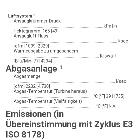
Luftsystem ¹
Ansaugkrümmer-Druck
............................................................................................... kPa [in
Hektogramm] 165 [49]
Ansaugluft-Fluss
.............................................................................................................. l/sec
[cfm] 1099 [2329]
Wärmeabgabe zu umgebendem
........................................................................................... Kilowatt
[Btu/Min] 77 [4394]
Abgasanlage ¹
Abgasmenge
............................................................................................................ l/sec
[cfm] 2232 [4.730]
Abgas-Temperatur (Turbine heraus)
.................................................................................... °C [°F] 391 [735]
Abgas-Temperatur (Vielfältigkeit)
....................................................................................... °C [°F] N.A.
Emissionen (in
Übereinstimmung mit Zyklus E3
ISO 8178)