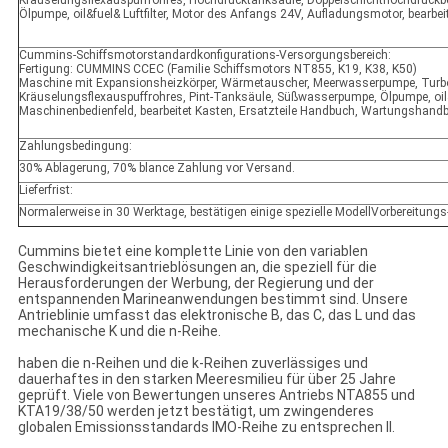
Kräuselungsflexauspuffrohres, Hochdrucktanksäule, Doppelschichthochdruck
Ölpumpe, oil&fuel& Luftfilter, Motor des Anfangs 24V, Aufladungsmotor, bearb
Cummins-Schiffsmotorstandardkonfigurations-Versorgungsbereich:
Fertigung: CUMMINS CCEC (Familie Schiffsmotors NT855, K19, K38, K50)
Maschine mit Expansionsheizkörper, Wärmetauscher, Meerwasserpumpe, Turbo-
Kräuselungsflexauspuffrohres, Pint-Tanksäule, Süßwasserpumpe, Ölpumpe, oil&
Maschinenbedienfeld, bearbeitet Kasten, Ersatzteile Handbuch, Wartungshandbu
Zahlungsbedingung:
30% Ablagerung, 70% blance Zahlung vor Versand.
Lieferfrist:
Normalerweise in 30 Werktage, bestätigen einige spezielle ModellVorbereitungs- u
Cummins bietet eine komplette Linie von den variablen
Geschwindigkeitsantrieblösungen an, die speziell für die
Herausforderungen der Werbung, der Regierung und der
entspannenden Marineanwendungen bestimmt sind. Unsere
Antrieblinie umfasst das elektronische B, das C, das L und das
mechanische K und die n-Reihe.
haben die n-Reihen und die k-Reihen zuverlässiges und
dauerhaftes in den starken Meeresmilieu für über 25 Jahre
geprüft. Viele von Bewertungen unseres Antriebs NTA855 und
KTA19/38/50 werden jetzt bestätigt, um zwingenderes
globalen Emissionsstandards IMO-Reihe zu entsprechen II.