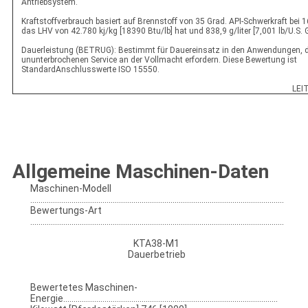
Antriebsystem.
Kraftstoffverbrauch basiert auf Brennstoff von 35 Grad. API-Schwerkraft bei 16 
das LHV von 42.780 kj/kg [18390 Btu/lb] hat und 838,9 g/liter [7,001 lb/U.S. G
Dauerleistung (BETRUG): Bestimmt für Dauereinsatz in den Anwendungen, d
ununterbrochenen Service an der Vollmacht erfordern. Diese Bewertung ist
StandardAnschlusswerte ISO 15550.
LEI
Allgemeine Maschinen-Daten
Maschinen-Modell
...........................................................................................................................
Bewertungs-Art
...........................................................................................................................
KTA38-M1
Dauerbetrieb
Bewertetes Maschinen-
Energie........................................................................................................