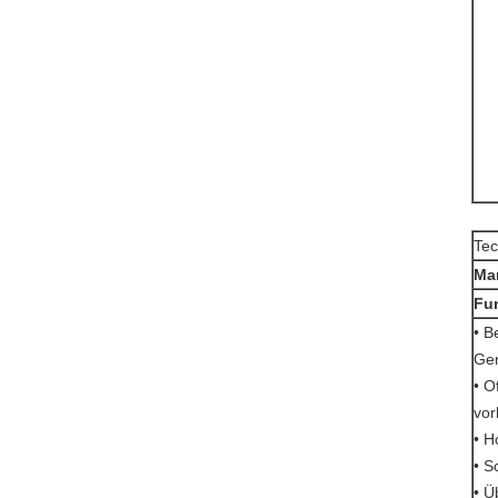
Tec
Ma
Fu
• B
Gen
• O
vor
• H
• S
• Ü