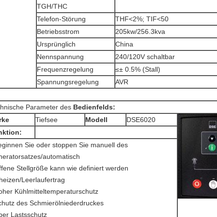
TGH/THC
Telefon-Störung
THF<2%; TIF<50
Betriebsstrom
205kw/256.3kva
Ursprünglich
China
Nennspannung
240/120V schaltbar
Frequenzregelung
≤± 0.5% (Stall)
Spannungsregelung
AVR
hnische Parameter des
Bedienfelds:
rke
Tiefsee
Modell
DSE6020
nktion:
eginnen Sie oder stoppen Sie manuell des
eratorsatzes/automatisch
ffene Stellgröße kann wie definiert werden
heizen/Leerlaufertrag
oher Kühlmitteltemperaturschutz
chutz des Schmierölniederdruckes
ber Lastsschutz