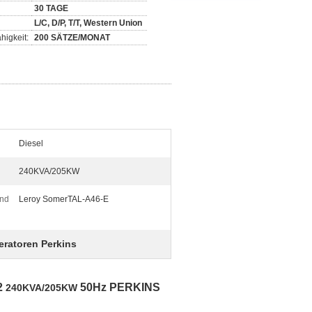
30 TAGE
L/C, D/P, T/T, Western Union
higkeit:
200 SÄTZE/MONAT
Diesel
240KVA/205KW
und
Leroy SomerTAL-A46-E
eratoren Perkins
2
50Hz PERKINS
240KVA/205KW