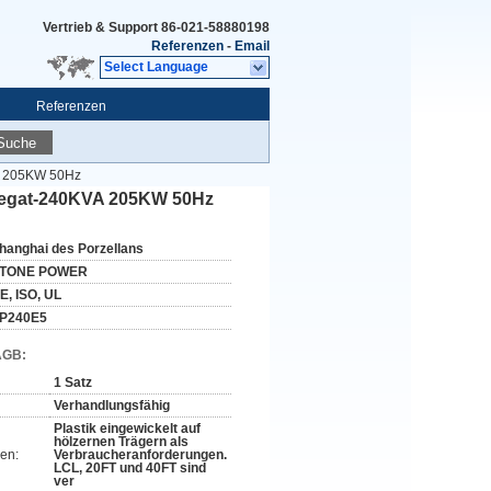
Vertrieb & Support
86-021-58880198
Referenzen
-
Email
Select Language
Referenzen
Suche
A 205KW 50Hz
regat-240KVA 205KW 50Hz
hanghai des Porzellans
TONE POWER
E, ISO, UL
P240E5
AGB:
1 Satz
Verhandlungsfähig
Plastik eingewickelt auf
hölzernen Trägern als
en:
Verbraucheranforderungen.
LCL, 20FT und 40FT sind
ver