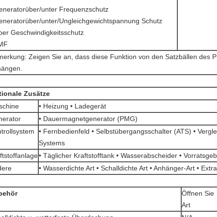
eneratorüber/unter Frequenzschutz
eneratorüber/unter/Ungleichgewichtspannung Schutz
ber Geschwindigkeitsschutz
AMF
erkung: Zeigen Sie an, dass diese Funktion von den Satzbällen des P
hängen.
tionale Zusätze
schine
• Heizung • Ladegerät
erator
• Dauermagnetgenerator (PMG)
trollsystem
• Fernbedienfeld • Selbstübergangsschalter (ATS) • Vergle
Systems
ftstoffanlage
• Täglicher Kraftstofftank • Wasserabscheider • Vorratsge
dere
• Wasserdichte Art • Schalldichte Art • Anhänger-Art • Extra
behör
Öffnen Sie
Art