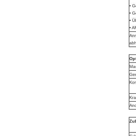
• G
• G
• Ü
• 
Anm
ab
Op
Ma
Gen
Kon
Kra
An
Zu