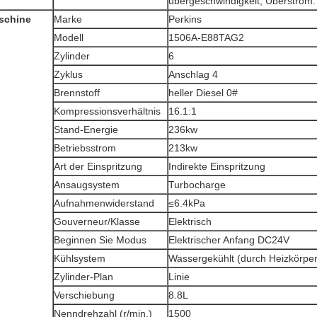
übergeschwindigkeit, Überstrom.
schine
Marke
Perkins
Modell
1506A-E88TAG2
Zylinder
6
Zyklus
Anschlag 4
Brennstoff
heller Diesel 0#
Kompressionsverhältnis
16.1:1
Stand-Energie
236kw
Betriebsstrom
213kw
Art der Einspritzung
Indirekte Einspritzung
Ansaugsystem
Turbocharge
Aufnahmenwiderstand
≤6.4kPa
Gouverneur/Klasse
Elektrisch
Beginnen Sie Modus
Elektrischer Anfang DC24V
Kühlsystem
Wassergekühlt (durch Heizkörper
Zylinder-Plan
Linie
Verschiebung
8.8L
Nenndrehzahl (r/min.)
1500