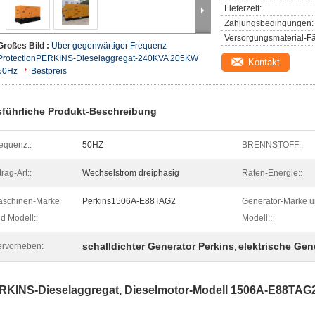
Lieferzeit:
Zahlungsbedingungen:
Versorgungsmaterial-Fä
Großes Bild :
Über gegenwärtiger Frequenz
ProtectionPERKINS-Dieselaggregat-240KVA 205KW
Kontakt
50Hz
Bestpreis
führliche Produkt-Beschreibung
equenz::
50HZ
BRENNSTOFF::
trag-Art::
Wechselstrom dreiphasig
Raten-Energie::
aschinen-Marke
Perkins1506A-E88TAG2
Generator-Marke 
d Modell::
Modell::
schalldichter Generator Perkins
elektrische Gen
rvorheben:
,
RKINS-Dieselaggregat, Dieselmotor-Modell 1506A-E88TAG