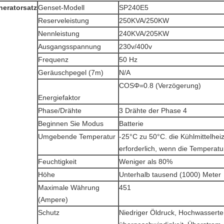
neratorsatz
Genset-Modell
SP240E5
Reserveleistung
250KVA/250KW
Nennleistung
240KVA/205KW
Ausgangsspannung
230v/400v
Frequenz
50 Hz
Geräuschpegel (7m)
N/A
COSΦ=0.8 (Verzögerung)
Energiefaktor
Phase/Drähte
3 Drähte der Phase 4
Beginnen Sie Modus
Batterie
Umgebende Temperatur
-25°C zu 50°C. die Kühlmittelheiz
erforderlich, wenn die Temperatur
Feuchtigkeit
Weniger als 80%
Höhe
Unterhalb tausend (1000) Meter
Maximale Währung
451
(Ampere)
Schutz
Niedriger Öldruck, Hochwasserte