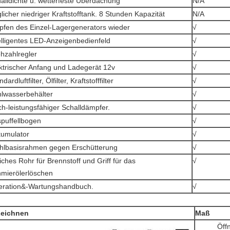
alldichte u. wetterfeste Überdachung
N/A
licher niedriger Kraftstofftank. 8 Stunden Kapazität
N/A
pfen des Einzel-Lagergenerators wieder
√
elligentes LED-Anzeigenbedienfeld
√
hzahlregler
√
ktrischer Anfang und Ladegerät 12v
√
dardluftfilter, Ölfilter, Kraftstofffilter
√
lwasserbehälter
√
h-leistungsfähiger Schalldämpfer.
√
puffellbogen
√
umulator
√
hlbasisrahmen gegen Erschütterung
√
ches Rohr für Brennstoff und Griff für das
√
mierölerlöschen
ration&-Wartungshandbuch.
√
eichnen
Maß
Öffn