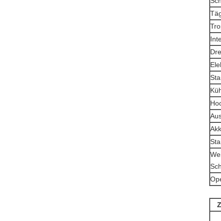
Sch
Täg
Tro
Int
Dre
Ele
Stan
Küh
Hoc
Aus
Akk
Sta
Wei
Sch
Ope
Z