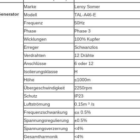
Marke
Leroy Somer
enerator
Modell
TAL-A46-E
Frequenz
50Hz
Phase
Phase 3
Wicklungen
100% Kupfer
Erreger
Schwanzlos
Verdrahten
12 Drähte
Anschlüsse
6 oder 12
Isolierungsklasse
H
Höhe
≤1000m
Übergeschwindigkeit
2250rpm
Schutz
IP23
Luftströmung
0.15m ³ /s
Frequenzschwankung
≤± 0.5%
Spannungsregulierung
±0.5%
Spannungsverzerrung
<4%
Gesamtharmonik
<4%