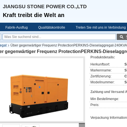
JIANGSU STONE POWER CO.,LTD
Kraft treibt die Welt an
Fabrik-Ausflug
Qualitätskontrolle
Treten Sie mit uns in Verbindung
egat
Über gegenwärtiger Frequenz ProtectionPERKINS-Dieselaggregat-240KV
er gegenwärtiger Frequenz ProtectionPERKINS-Dieselagg
Produktdetails:
Herkunftsort:
S
Markenname:
S
Zertifizierung:
C
Modellnummer:
S
Zahlung und Versand 
Min Bestellmenge:
Preis:
Verpackung Information