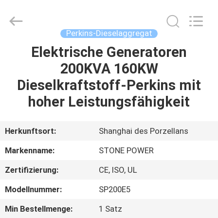
JIANGSU
STONE
POWER
CO.,LTD.
All
Perkins-Dieselaggregat
Rights
Reserved.
Elektrische Generatoren
HAUS
200KVA 160KW
PRODUKTE
Dieselkraftstoff-Perkins mit
hoher Leistungsfähigkeit
ÜBER
UNS
Herkunftsort:
Shanghai des Porzellans
Markenname:
STONE POWER
FABRIK-
Zertifizierung:
CE, ISO, UL
AUSFLUG
Modellnummer:
SP200E5
QUALITÄTSKONTROLLE
Min Bestellmenge:
1 Satz