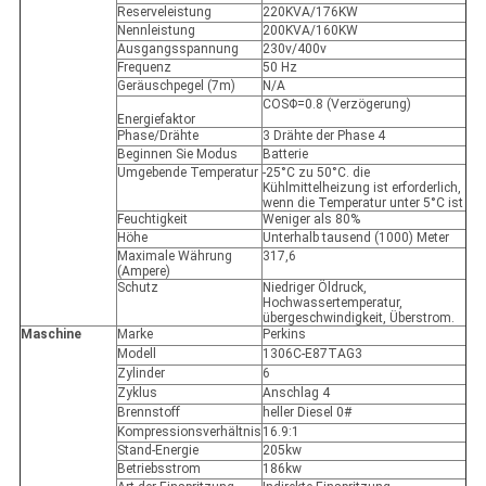
Reserveleistung
220KVA/176KW
Nennleistung
200KVA/160KW
Ausgangsspannung
230v/400v
Frequenz
50 Hz
Geräuschpegel (7m)
N/A
COSΦ=0.8 (Verzögerung)
Energiefaktor
Phase/Drähte
3 Drähte der Phase 4
Beginnen Sie Modus
Batterie
Umgebende Temperatur
-25°C zu 50°C. die
Kühlmittelheizung ist erforderlich,
wenn die Temperatur unter 5°C ist
Feuchtigkeit
Weniger als 80%
Höhe
Unterhalb tausend (1000) Meter
Maximale Währung
317,6
(Ampere)
Schutz
Niedriger Öldruck,
Hochwassertemperatur,
übergeschwindigkeit, Überstrom.
Maschine
Marke
Perkins
Modell
1306C-E87TAG3
Zylinder
6
Zyklus
Anschlag 4
Brennstoff
heller Diesel 0#
Kompressionsverhältnis
16.9:1
Stand-Energie
205kw
Betriebsstrom
186kw