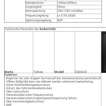
Betriebsstrom
160kw/200kva
Ursprünglich
China
Nennspannung
240/120V schaltbar
Frequenzregelung
≤± 0.5% (Stall)
Spannungsregelung
AVR
Technische Parameter des
Bedienfelds:
Marke
Tiefsee
Modell
DSE6020
Funktion:
• Beginnen Sie oder stoppen Sie manuell des Generatorsatzes/automatisch
• Offene Stellgröße kann wie definiert werden vorheizen/Leerlaufertrag
• Hoher Kühlmitteltemperaturschutz
• Schutz des Schmierölniederdruckes
• Über Lastsschutz
• Generatorüber/unter Frequenzschutz
• Generatorüber/unter/Ungleichgewichtspannung Schutz
• Über Geschwindigkeitsschutz
• AMF