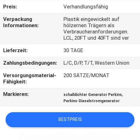
Preis:
Verhandlungsfähig
TRETEN
Verpackung
Plastik eingewickelt auf
SIE
Informationen:
hölzernen Trägern als
Verbraucheranforderungen.
MIT
LCL, 20FT und 40FT sind ver
UNS
Lieferzeit:
30 TAGE
IN
Zahlungsbedingungen:
L/C, D/P, T/T, Western Union
VERBINDUNG
Versorgungsmaterial-
200 SÄTZE/MONAT
Fähigkeit:
FORDERN
Markieren:
,
schalldichter Generator Perkins
SIE EIN
Perkins-Dieselstromgenerator
ZITAT
BESTPREIS
SITEMAP