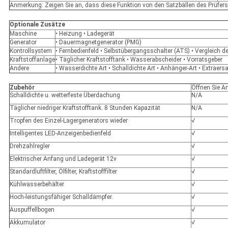
Anmerkung: Zeigen Sie an, dass diese Funktion von den Satzbällen des Prüfer
Optionale Zusätze
Maschine
• Heizung • Ladegerät
Generator
• Dauermagnetgenerator (PMG)
Kontrollsystem
• Fernbedienfeld • Selbstübergangsschalter (ATS) • Vergleich 
Kraftstoffanlage
• Täglicher Kraftstofftank • Wasserabscheider • Vorratsgeber
Andere
• Wasserdichte Art • Schalldichte Art • Anhänger-Art • Extraersa
Zubehör
Öffnen Sie Ar
Schalldichte u. wetterfeste Überdachung
N/A
Täglicher niedriger Kraftstofftank. 8 Stunden Kapazität
N/A
Tropfen des Einzel-Lagergenerators wieder
√
Intelligentes LED-Anzeigenbedienfeld
√
Drehzahlregler
√
Elektrischer Anfang und Ladegerät 12v
√
Standardluftfilter, Ölfilter, Kraftstofffilter
√
Kühlwasserbehälter
√
Hoch-leistungsfähiger Schalldämpfer.
√
Auspuffellbogen
√
Akkumulator
√