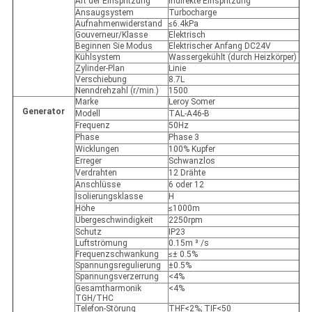
Art der Einspritzung
Indirekte Einspritzung
Ansaugsystem
Turbocharge
Aufnahmenwiderstand
≤6.4kPa
Gouverneur/Klasse
Elektrisch
Beginnen Sie Modus
Elektrischer Anfang DC24V
Kühlsystem
Wassergekühlt (durch Heizkörper)
Zylinder-Plan
Linie
Verschiebung
8.7L
Nenndrehzahl (r/min.)
1500
Marke
Leroy Somer
Generator
Modell
TAL-A46-B
Frequenz
50Hz
Phase
Phase 3
Wicklungen
100% Kupfer
Erreger
Schwanzlos
Verdrahten
12 Drähte
Anschlüsse
6 oder 12
Isolierungsklasse
H
Höhe
≤1000m
Übergeschwindigkeit
2250rpm
Schutz
IP23
Luftströmung
0.15m ³ /s
Frequenzschwankung
≤± 0.5%
Spannungsregulierung
±0.5%
Spannungsverzerrung
<4%
Gesamtharmonik
<4%
TGH/THC
Telefon-Störung
THF<2%; TIF<50