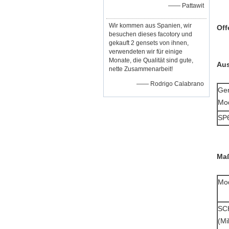
—— Pattawit
Wir kommen aus Spanien, wir
Off
besuchen dieses facotory und
gekauft 2 gensets von ihnen,
verwendeten wir für einige
Monate, die Qualität sind gute,
Aus
nette Zusammenarbeit!
—— Rodrigo Calabrano
Ge
Mod
SP
Maß
Mod
SC
(Mi