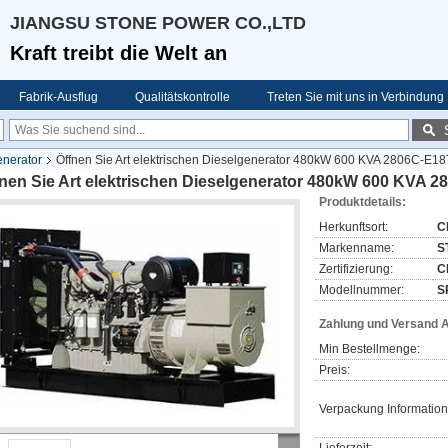
JIANGSU STONE POWER CO.,LTD
Kraft treibt die Welt an
Fabrik-Ausflug
Qualitätskontrolle
Treten Sie mit uns in Verbindung
enerator
Öffnen Sie Art elektrischen Dieselgenerator 480kW 600 KVA 2806C-E1
fnen Sie Art elektrischen Dieselgenerator 480kW 600 KVA
Produktdetails:
Herkunftsort:
C
Markenname:
S
Zertifizierung:
C
Modellnummer:
S
Zahlung und Versand 
Min Bestellmenge:
Preis:
Verpackung Information