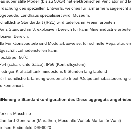
Das super stille Modell (bis zu 50kw) hat elektronischen Ventilator un
rdachung des speziellen Entwurfs. welches für lärmarme waagerecht a
ogebäude, Landhaus spezialisiert wird, Museum.
Schalldichte Standardart (IP21) wird tadellos im Freien arbeiten
Ganz Standard im 3. explosiven Bereich für kann Minenindustrie arbeiten
losiven Bereich.
Alle Funktionsbauteile sind Modularbauweise, für schnelle Reparatur, er
tgeschäft zufriedenstellen kann.
Heizkörper 50℃
IP54 (schalldichte Sätze), IP56 (Kontrollsystem)
Niedriger Kraftstofftank mindestens 8 Stunden lang laufend
Für freundliche Erfahrung werden alle Input-/Outputantriebssteuerung u
te kombiniert.
INenergie-Standardkonfiguration des Dieselaggregats angetrieb
Perkins-Maschine
Stamford-Generator (Marathon, Mecc-alte Wattek-Marke für Wahl)
Tiefsee-Bedienfeld DSE6020