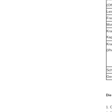
(Of
Lei
Fre
Mot
Kra
Kap
Kra
(l/h
Sch
Ges
Die
1. 