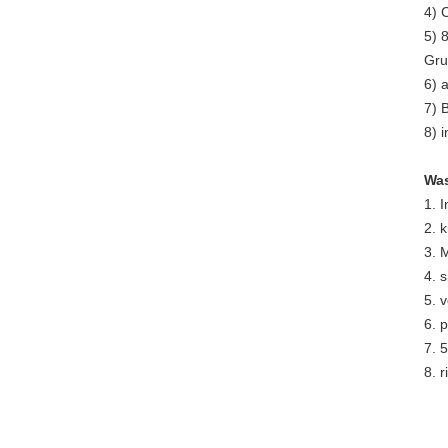
4) 
5) 
Gru
6) 
7) 
8) 
Was
1. 
2. 
3. 
4. 
5. 
6. 
7. 
8. 