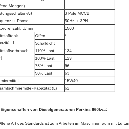
fene Mengen)
stungsschalter-Art
3 Pole MCCB
quenz u. Phase
50Hz u. 3PH
ordrehzahl: U/min
1500
ftstofftank-
Offen
/
azität: L
Schalldicht
ftstoffverbrauch
110% Last
134
r)
100% Last
129
75% Last
96
50% Last
63
miermittel
15W40
amtschmiermittel-Kapazität (L)
62
 Eigenschaften von Dieselgeneratoren Perkins 660kva:
Offene Art des Standards ist zum Arbeiten im Maschinenraum mit Lüftu