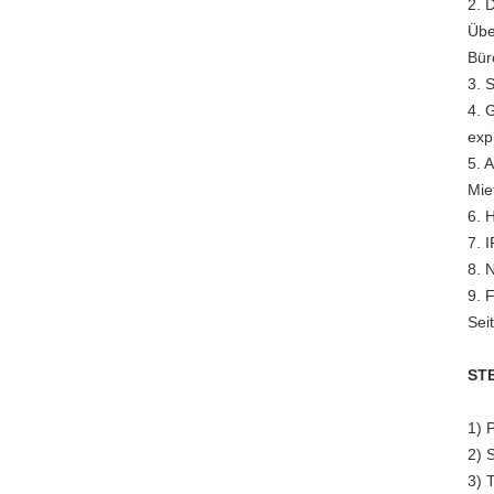
2. 
Übe
Bür
3. 
4. 
exp
5. 
Mie
6. 
7. 
8. 
9. 
Sei
STE
1) 
2) 
3) 