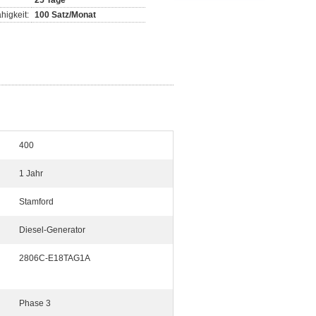
25 Tage
higkeit:
100 Satz/Monat
400
1 Jahr
Stamford
Diesel-Generator
2806C-E18TAG1A
Phase 3