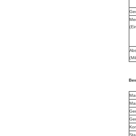
Gew
Me
(Ei
Ab
(Mi
Bew
Ma
Mas
Gen
Gen
Kon
St