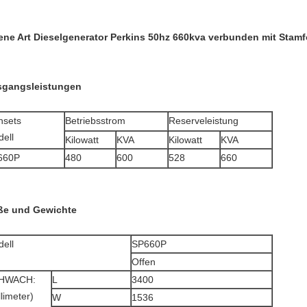
ene Art Dieselgenerator Perkins 50hz 660kva verbunden mit Stam
gangsleistungen
nsets
Betriebsstrom
Reserveleistung
ell
Kilowatt
KVA
Kilowatt
KVA
660P
480
600
528
660
e und Gewichte
ell
SP660P
Offen
HWACH:
L
3400
llimeter)
W
1536