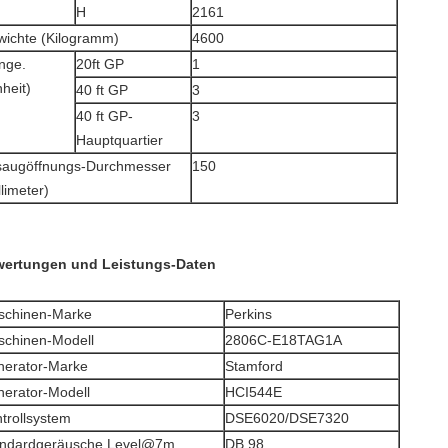
H
2161
ichte (Kilogramm)
4600
nge.
20ft GP
1
nheit)
40 ft GP
3
40 ft GP-
3
Hauptquartier
saugöffnungs-Durchmesser
150
llimeter)
ertungen und Leistungs-Daten
schinen-Marke
Perkins
chinen-Modell
2806C-E18TAG1A
erator-Marke
Stamford
erator-Modell
HCI544E
trollsystem
DSE6020/DSE7320
andardgeräusche Level@7m
DB 98