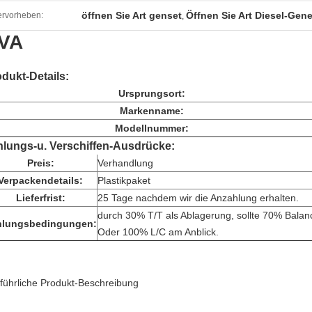
öffnen Sie Art genset
Öffnen Sie Art Diesel-Gene
rvorheben:
,
VA
dukt-Details:
Ursprungsort:
Markenname:
Modellnummer:
hlungs-u. Verschiffen-Ausdrücke:
Preis:
Verhandlung
Verpackendetails:
Plastikpaket
Lieferfrist:
25 Tage nachdem wir die Anzahlung erhalten.
durch 30% T/T als Ablagerung, sollte 70% Balan
hlungsbedingungen:
Oder 100% L/C am Anblick.
führliche Produkt-Beschreibung