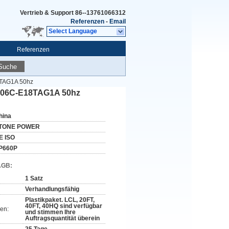
Vertrieb & Support
86--13761066312
Referenzen
-
Email
Select Language
Referenzen
Suche
8TAG1A 50hz
 2806C-E18TAG1A 50hz
hina
TONE POWER
E ISO
P660P
AGB:
1 Satz
Verhandlungsfähig
Plastikpaket. LCL, 20FT,
40FT, 40HQ sind verfügbar
en:
und stimmen Ihre
Auftragsquantität überein