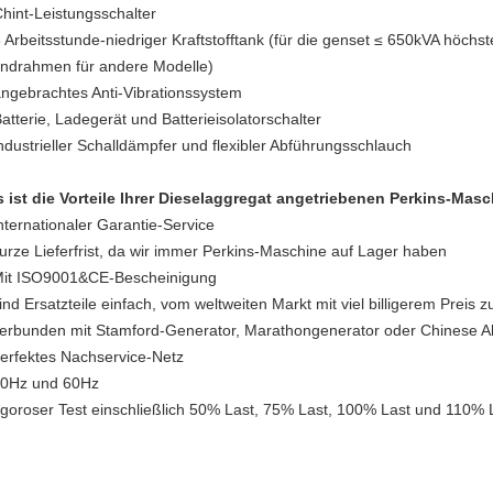
Chint-Leistungsschalter
8 Arbeitsstunde-niedriger Kraftstofftank (für die genset ≤ 650kVA höch
ndrahmen für andere Modelle)
angebrachtes Anti-Vibrationssystem
Batterie, Ladegerät und Batterieisolatorschalter
industrieller Schalldämpfer und flexibler Abführungsschlauch
 ist die Vorteile Ihrer Dieselaggregat angetriebenen Perkins-Mas
Internationaler Garantie-Service
kurze Lieferfrist, da wir immer Perkins-Maschine auf Lager haben
Mit ISO9001&CE-Bescheinigung
sind Ersatzteile einfach, vom weltweiten Markt mit viel billigerem Preis z
verbunden mit Stamford-Generator, Marathongenerator oder Chinese A
perfektes Nachservice-Netz
50Hz und 60Hz
rigoroser Test einschließlich 50% Last, 75% Last, 100% Last und 110% 