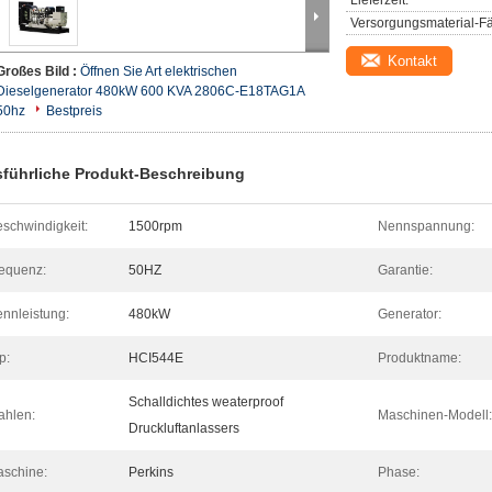
Lieferzeit:
Versorgungsmaterial-Fä
Kontakt
Großes Bild :
Öffnen Sie Art elektrischen
Dieselgenerator 480kW 600 KVA 2806C-E18TAG1A
50hz
Bestpreis
führliche Produkt-Beschreibung
schwindigkeit:
1500rpm
Nennspannung:
equenz:
50HZ
Garantie:
nnleistung:
480kW
Generator:
p:
HCI544E
Produktname:
Schalldichtes weaterproof
hlen:
Maschinen-Modell:
Druckluftanlassers
schine:
Perkins
Phase: