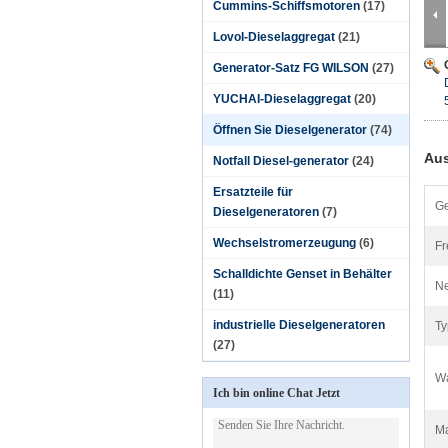
Cummins-Schiffsmotoren
(17)
Lovol-Dieselaggregat
(21)
Generator-Satz FG WILSON
(27)
YUCHAI-Dieselaggregat
(20)
Öffnen Sie Dieselgenerator
(74)
Aus
Notfall Diesel-generator
(24)
Ersatzteile für
Ge
Dieselgeneratoren
(7)
Wechselstromerzeugung
(6)
Fr
Schalldichte Genset in Behälter
Ne
(11)
industrielle Dieselgeneratoren
Ty
(27)
Wa
Ich bin online Chat Jetzt
Ma