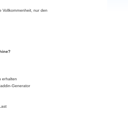
ste Vollkommenheit, nur den
chine?
u erhalten
laddin-Generator
Last