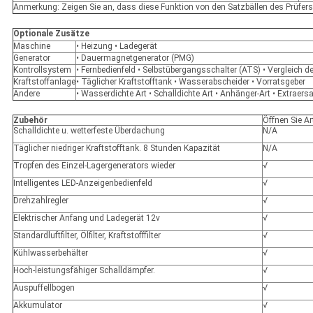
Anmerkung: Zeigen Sie an, dass diese Funktion von den Satzbällen des Prüfer
Optionale Zusätze
Maschine
• Heizung • Ladegerät
Generator
• Dauermagnetgenerator (PMG)
Kontrollsystem
• Fernbedienfeld • Selbstübergangsschalter (ATS) • Vergleich 
Kraftstoffanlage
• Täglicher Kraftstofftank • Wasserabscheider • Vorratsgeber
Andere
• Wasserdichte Art • Schalldichte Art • Anhänger-Art • Extraersa
Zubehör
Öffnen Sie Ar
Schalldichte u. wetterfeste Überdachung
N/A
Täglicher niedriger Kraftstofftank. 8 Stunden Kapazität
N/A
Tropfen des Einzel-Lagergenerators wieder
√
Intelligentes LED-Anzeigenbedienfeld
√
Drehzahlregler
√
Elektrischer Anfang und Ladegerät 12v
√
Standardluftfilter, Ölfilter, Kraftstofffilter
√
Kühlwasserbehälter
√
Hoch-leistungsfähiger Schalldämpfer.
√
Auspuffellbogen
√
Akkumulator
√