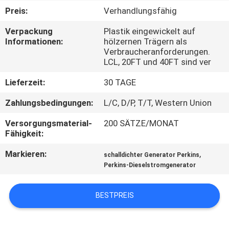
Preis:
Verhandlungsfähig
TRETEN
Verpackung
Plastik eingewickelt auf
SIE
Informationen:
hölzernen Trägern als
Verbraucheranforderungen.
MIT
LCL, 20FT und 40FT sind ver
UNS
Lieferzeit:
30 TAGE
IN
Zahlungsbedingungen:
L/C, D/P, T/T, Western Union
VERBINDUNG
Versorgungsmaterial-
200 SÄTZE/MONAT
Fähigkeit:
FORDERN
Markieren:
,
schalldichter Generator Perkins
SIE EIN
Perkins-Dieselstromgenerator
ZITAT
BESTPREIS
SITEMAP