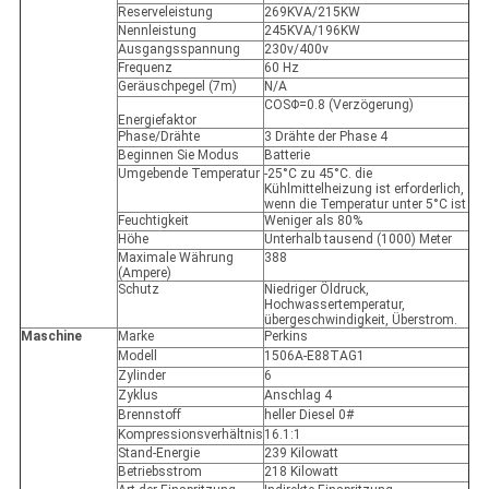
Reserveleistung
269KVA/215KW
Nennleistung
245KVA/196KW
Ausgangsspannung
230v/400v
Frequenz
60 Hz
Geräuschpegel (7m)
N/A
COSΦ=0.8 (Verzögerung)
Energiefaktor
Phase/Drähte
3 Drähte der Phase 4
Beginnen Sie Modus
Batterie
Umgebende Temperatur
-25°C zu 45°C. die
Kühlmittelheizung ist erforderlich,
wenn die Temperatur unter 5°C ist
Feuchtigkeit
Weniger als 80%
Höhe
Unterhalb tausend (1000) Meter
Maximale Währung
388
(Ampere)
Schutz
Niedriger Öldruck,
Hochwassertemperatur,
übergeschwindigkeit, Überstrom.
Maschine
Marke
Perkins
Modell
1506A-E88TAG1
Zylinder
6
Zyklus
Anschlag 4
Brennstoff
heller Diesel 0#
Kompressionsverhältnis
16.1:1
Stand-Energie
239 Kilowatt
Betriebsstrom
218 Kilowatt