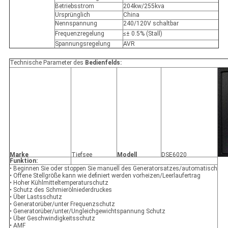
Betriebsstrom
204kw/255kva
Ursprünglich
China
Nennspannung
240/120V schaltbar
Frequenzregelung
≤± 0.5% (Stall)
Spannungsregelung
AVR
Technische Parameter des
Bedienfelds:
Marke
Tiefsee
Modell
DSE6020
Funktion:
• Beginnen Sie oder stoppen Sie manuell des Generatorsatzes/automatisch
• Offene Stellgröße kann wie definiert werden vorheizen/Leerlaufertrag
• Hoher Kühlmitteltemperaturschutz
• Schutz des Schmierölniederdruckes
• Über Lastsschutz
• Generatorüber/unter Frequenzschutz
• Generatorüber/unter/Ungleichgewichtspannung Schutz
• Über Geschwindigkeitsschutz
• AMF