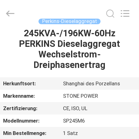
JIANGSU
STONE
POWER
CO.,LTD.
All
Perkins-Dieselaggregat
Rights
Reserved.
245KVA-/196KW-60Hz
HAUS
PERKINS Dieselaggregat
PRODUKTE
Wechselstrom-
Dreiphasenertrag
ÜBER
UNS
Herkunftsort:
Shanghai des Porzellans
Markenname:
STONE POWER
FABRIK-
Zertifizierung:
CE, ISO, UL
AUSFLUG
Modellnummer:
SP245M6
QUALITÄTSKONTROLLE
Min Bestellmenge:
1 Satz