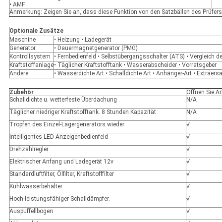
• AMF
Anmerkung: Zeigen Sie an, dass diese Funktion von den Satzbällen des Prüfer
Optionale Zusätze
Maschine
• Heizung • Ladegerät
Generator
• Dauermagnetgenerator (PMG)
Kontrollsystem
• Fernbedienfeld • Selbstübergangsschalter (ATS) • Vergleich 
Kraftstoffanlage
• Täglicher Kraftstofftank • Wasserabscheider • Vorratsgeber
Andere
• Wasserdichte Art • Schalldichte Art • Anhänger-Art • Extraersa
Zubehör
Öffnen Sie Ar
Schalldichte u. wetterfeste Überdachung
N/A
Täglicher niedriger Kraftstofftank. 8 Stunden Kapazität
N/A
Tropfen des Einzel-Lagergenerators wieder
√
Intelligentes LED-Anzeigenbedienfeld
√
Drehzahlregler
√
Elektrischer Anfang und Ladegerät 12v
√
Standardluftfilter, Ölfilter, Kraftstofffilter
√
Kühlwasserbehälter
√
Hoch-leistungsfähiger Schalldämpfer.
√
Auspuffellbogen
√