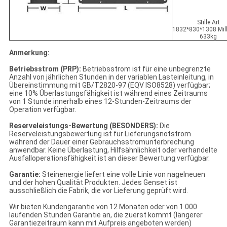
Stille Art
1832*830*1308 Mill
633kg
Anmerkung:
Betriebsstrom (PRP):
Betriebsstrom ist für eine unbegrenzte
Anzahl von jährlichen Stunden in der variablen Lasteinleitung, in
Übereinstimmung mit GB/T2820-97 (EQV ISO8528) verfügbar;
eine 10% Überlastungsfähigkeit ist während eines Zeitraums
von 1 Stunde innerhalb eines 12-Stunden-Zeitraums der
Operation verfügbar.
Reserveleistungs-Bewertung (BESONDERS):
Die
Reserveleistungsbewertung ist für Lieferungsnotstrom
während der Dauer einer Gebrauchsstromunterbrechung
anwendbar. Keine Überlastung, Hilfsähnlichkeit oder verhandelte
Ausfalloperationsfähigkeit ist an dieser Bewertung verfügbar.
Garantie:
Steinenergie liefert eine volle Linie von nagelneuen
und der hohen Qualität Produkten. Jedes Genset ist
ausschließlich die Fabrik, die vor Lieferung geprüft wird.
Wir bieten Kundengarantie von 12 Monaten oder von 1.000
laufenden Stunden Garantie an, die zuerst kommt (längerer
Garantiezeitraum kann mit Aufpreis angeboten werden)