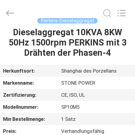
JIANGSU
STONE
POWER
CO.,LTD.
All
Perkins-Dieselaggregat
Rights
Reserved.
Dieselaggregat 10KVA 8KW
HAUS
50Hz 1500rpm PERKINS mit 3
PRODUKTE
Drähten der Phasen-4
ÜBER
Herkunftsort:
Shanghai des Porzellans
UNS
Markenname:
STONE POWER
Zertifizierung:
CE, ISO, UL
FABRIK-
Modellnummer:
SP10M5
AUSFLUG
Min Bestellmenge:
1 Satz
QUALITÄTSKONTROLLE
Preis:
Verhandlungsfähig