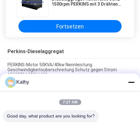
1500rpm PERKINS mit 3 Drähten
der Phasen-4
Fortsetzen
Perkins-Dieselaggregat
PERKINS-Motor 50KVA/40kw Nennleistung
Geschwindigkeitsüberschreitung Schutz gegen Strom
1500PRM 230V/400
Kathy
Perkins-Generator 13KVA/10KW Nennleistung Leroy Somer
Umgebungstemperatur -25°C bis 50°C.
7:27 AM
PERKINS Generator 10KVA/8KW Nennleistung Leroy Somer
Umgebungstemperatur -25°C bis 50°C.
Good day, what product are you looking for?
Beliebte Kategorien
Alle