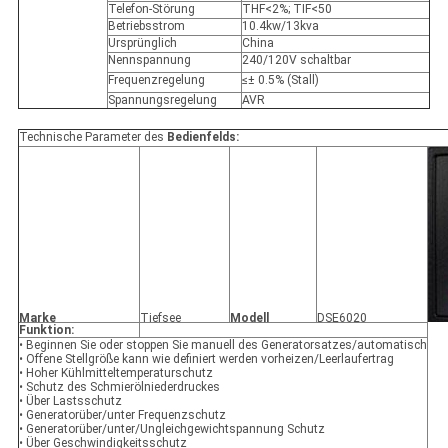
Telefon-Störung
THF<2%; TIF<50
Betriebsstrom
10.4kw/13kva
Ursprünglich
China
Nennspannung
240/120V schaltbar
Frequenzregelung
≤± 0.5% (Stall)
Spannungsregelung
AVR
Technische Parameter des
Bedienfelds:
Marke
Tiefsee
Modell
DSE6020
Funktion:
• Beginnen Sie oder stoppen Sie manuell des Generatorsatzes/automatisch
• Offene Stellgröße kann wie definiert werden vorheizen/Leerlaufertrag
• Hoher Kühlmitteltemperaturschutz
• Schutz des Schmierölniederdruckes
• Über Lastsschutz
• Generatorüber/unter Frequenzschutz
• Generatorüber/unter/Ungleichgewichtspannung Schutz
• Über Geschwindigkeitsschutz