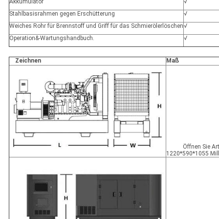
Akkumulator
√
Stahlbasisrahmen gegen Erschütterung
√
Weiches Rohr für Brennstoff und Griff für das Schmierölerlöschen
√
Operation&-Wartungshandbuch.
√
Zeichnen
Maß
Öffnen Sie Ar
1220*590*1055 Mill