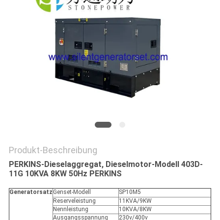
PRIVACY
POLICY
Produkt-Beschreibung
PERKINS-Dieselaggregat, Dieselmotor-Modell 403D-
11G 10KVA 8KW 50Hz PERKINS
Generatorsatz
Genset-Modell
SP10M5
Reserveleistung
11KVA/9KW
Nennleistung
10KVA/8KW
Ausgangsspannung
230v/400v