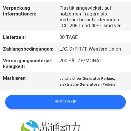
Verpackung
Plastik eingewickelt auf
TRETEN
Informationen:
hölzernen Trägern als
Verbraucheranforderungen.
SIE
LCL, 20FT und 40FT sind ver
MIT
Lieferzeit:
30 TAGE
UNS
Zahlungsbedingungen:
L/C, D/P, T/T, Western Union
IN
Versorgungsmaterial-
200 SÄTZE/MONAT
VERBINDUNG
Fähigkeit:
Markieren:
,
schalldichter Generator Perkins
FORDERN
elektrische Generatoren Perkins
SIE EIN
ZITAT
BESTPREIS
SITEMAP