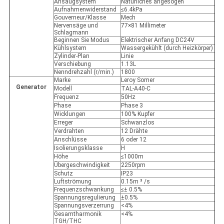
Ansaugsystem
Natürliches angesogen
Aufnahmenwiderstand
≤6.4kPa
Gouverneur/Klasse
Mech
Nervensäge und
77×81 Millimeter
Schlagmann
Beginnen Sie Modus
Elektrischer Anfang DC24V
Kühlsystem
Wassergekühlt (durch Heizkörper)
Zylinder-Plan
Linie
Verschiebung
1.13L
Nenndrehzahl (r/min.)
1800
Marke
Leroy Somer
Generator
Modell
TAL-A40-C
Frequenz
50Hz
Phase
Phase 3
Wicklungen
100% Kupfer
Erreger
Schwanzlos
Verdrahten
12 Drähte
Anschlüsse
6 oder 12
Isolierungsklasse
H
Höhe
≤1000m
Übergeschwindigkeit
2250rpm
Schutz
IP23
Luftströmung
0.15m ³ /s
Frequenzschwankung
≤± 0.5%
Spannungsregulierung
±0.5%
Spannungsverzerrung
<4%
Gesamtharmonik
<4%
TGH/THC