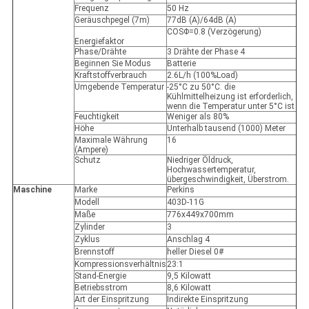
Frequenz
50 Hz
Geräuschpegel (7m)
77dB (A)/64dB (A)
COSΦ=0.8 (Verzögerung)
Energiefaktor
Phase/Drähte
3 Drähte der Phase 4
Beginnen Sie Modus
Batterie
Kraftstoffverbrauch
2.6L/h (100%Load)
Umgebende Temperatur
-25°C zu 50°C. die
Kühlmittelheizung ist erforderlich,
wenn die Temperatur unter 5°C ist
Feuchtigkeit
Weniger als 80%
Höhe
Unterhalb tausend (1000) Meter
Maximale Währung
16
(Ampere)
Schutz
Niedriger Öldruck,
Hochwassertemperatur,
übergeschwindigkeit, Überstrom.
Maschine
Marke
Perkins
Modell
403D-11G
Maße
776x449x700mm
Zylinder
3
Zyklus
Anschlag 4
Brennstoff
heller Diesel 0#
Kompressionsverhältnis
23:1
Stand-Energie
9,5 Kilowatt
Betriebsstrom
8,6 Kilowatt
Art der Einspritzung
Indirekte Einspritzung