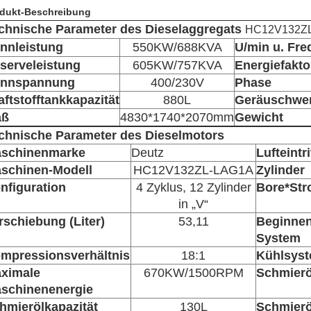
dukt-Beschreibung
chnische Parameter des Dieselaggregats
HC12V132Z
nnleistung
550KW/688KVA
U/min u. Fr
serveleistung
605KW/757KVA
Energiefakto
nnspannung
400/230V
Phase
aftstofftankkapazität
880L
Geräuschwer
aß
4830*1740*2070mm
Gewicht
chnische Parameter des Dieselmotors
schinenmarke
Deutz
Lufteintr
schinen-Modell
HC12V132ZL-LAG1A
Zylinder
nfiguration
4 Zyklus, 12 Zylinder
Bore*Str
in „V“
rschiebung (Liter)
53,11
Beginnen
System
mpressionsverhältnis
18:1
Kühlsys
ximale
670KW/1500RPM
Schmier
schinenenergie
hmierölkapazität
130L
Schmier