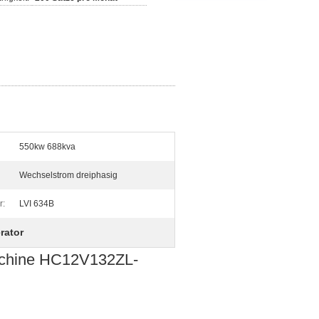
550kw 688kva
Wechselstrom dreiphasig
r:
LVI 634B
rator
chine HC12V132ZL-