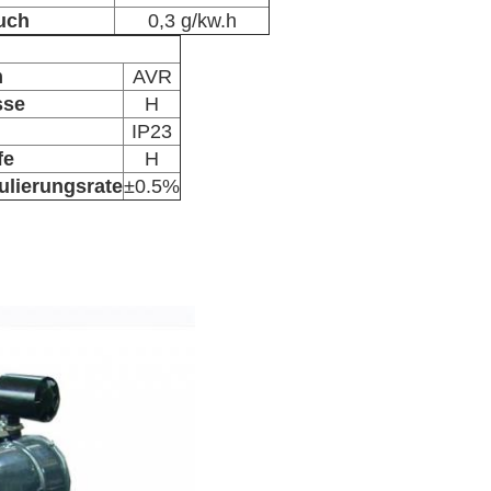
uch
0,3 g/kw.h
m
AVR
sse
H
IP23
fe
H
lierungsrate
±0.5%