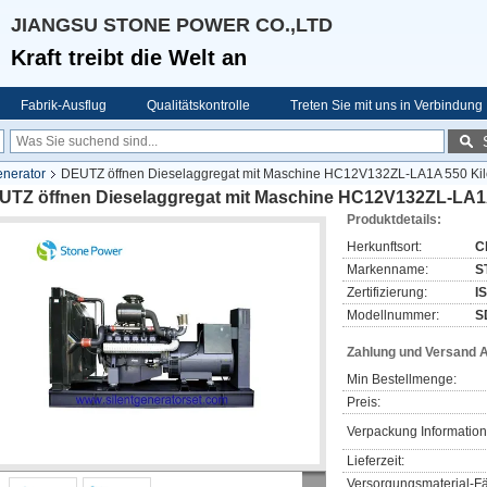
JIANGSU STONE POWER CO.,LTD
Kraft treibt die Welt an
Fabrik-Ausflug
Qualitätskontrolle
Treten Sie mit uns in Verbindung
enerator
DEUTZ öffnen Dieselaggregat mit Maschine HC12V132ZL-LA1A 550 Kil
UTZ öffnen Dieselaggregat mit Maschine HC12V132ZL-LA1A
Produktdetails:
Herkunftsort:
C
Markenname:
S
Zertifizierung:
I
Modellnummer:
S
Zahlung und Versand 
Min Bestellmenge:
Preis:
Verpackung Information
Lieferzeit:
Versorgungsmaterial-Fä