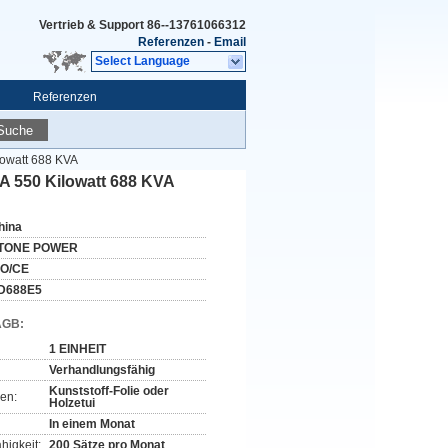
Vertrieb & Support
86--13761066312
Referenzen
-
Email
Select Language
Referenzen
Suche
owatt 688 KVA
 550 Kilowatt 688 KVA
hina
TONE POWER
SO/CE
D688E5
AGB:
1 EINHEIT
Verhandlungsfähig
Kunststoff-Folie oder
en:
Holzetui
In einem Monat
higkeit:
200 Sätze pro Monat