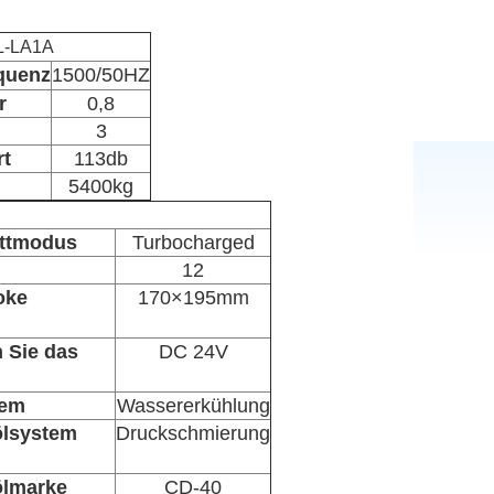
L-LA1A
equenz
1500/50HZ
r
0,8
3
t
113db
5400kg
ittmodus
Turbocharged
12
oke
170×195mm
 Sie das
DC 24V
tem
Wassererkühlung
ölsystem
Druckschmierung
ölmarke
CD-40