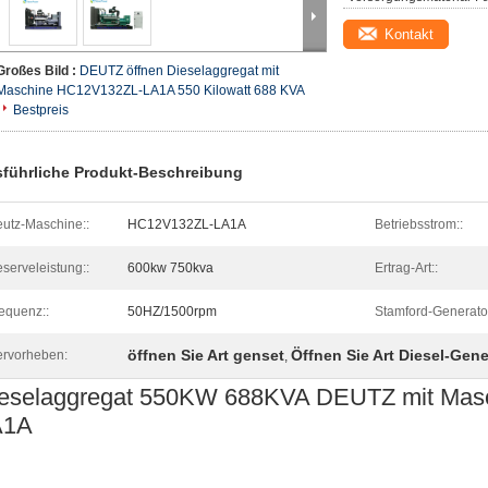
Kontakt
Großes Bild :
DEUTZ öffnen Dieselaggregat mit
Maschine HC12V132ZL-LA1A 550 Kilowatt 688 KVA
Bestpreis
führliche Produkt-Beschreibung
utz-Maschine::
HC12V132ZL-LA1A
Betriebsstrom::
serveleistung::
600kw 750kva
Ertrag-Art::
equenz::
50HZ/1500rpm
Stamford-Generato
öffnen Sie Art genset
Öffnen Sie Art Diesel-Gene
rvorheben:
,
eselaggregat 550KW 688KVA DEUTZ mit Mas
A1A