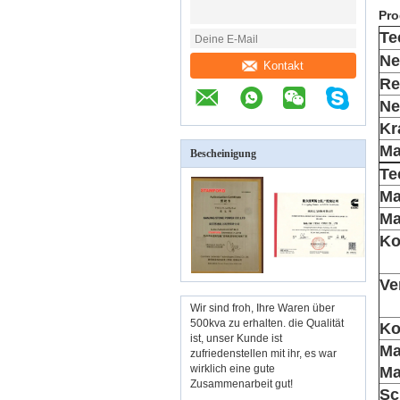
Pro
Te
Ne
Kontakt
Re
Ne
Kr
M
Bescheinigung
Te
Ma
Ma
Ko
Ve
Wir sind froh, Ihre Waren über
500kva zu erhalten. die Qualität
Ko
ist, unser Kunde ist
Ma
zufriedenstellen mit ihr, es war
wirklich eine gute
Ma
Zusammenarbeit gut!
Sc