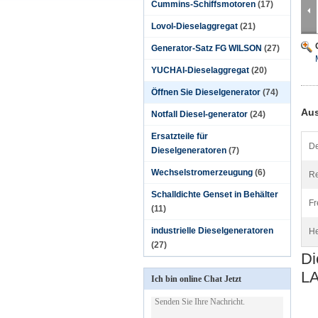
Cummins-Schiffsmotoren
(17)
Lovol-Dieselaggregat
(21)
Generator-Satz FG WILSON
(27)
YUCHAI-Dieselaggregat
(20)
Öffnen Sie Dieselgenerator
(74)
Aus
Notfall Diesel-generator
(24)
Ersatzteile für
De
Dieselgeneratoren
(7)
Wechselstromerzeugung
(6)
Re
Schalldichte Genset in Behälter
Fr
(11)
industrielle Dieselgeneratoren
He
(27)
Di
L
Ich bin online Chat Jetzt