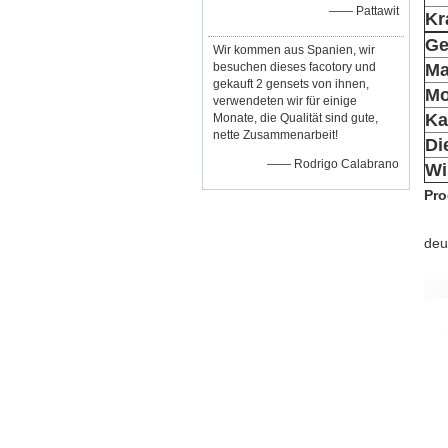
—— Pattawit
Kr
Ge
Wir kommen aus Spanien, wir
besuchen dieses facotory und
Ma
gekauft 2 gensets von ihnen,
Mo
verwendeten wir für einige
Ka
Monate, die Qualität sind gute,
nette Zusammenarbeit!
Di
—— Rodrigo Calabrano
Wi
Pro
deu