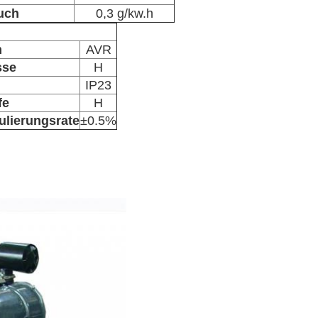
uch
0,3 g/kw.h
m
AVR
sse
H
IP23
fe
H
lierungsrate
±0.5%