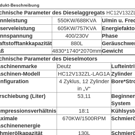
dukt-Beschreibung
chnische Parameter des Dieselaggregats
HC12V132Z
nnleistung
550KW/688KVA
U/min u. Fr
serveleistung
605KW/757KVA
Energiefakto
nnspannung
400/230V
Phase
aftstofftankkapazität
880L
Geräuschwer
aß
4830*1740*2070mm
Gewicht
chnische Parameter des Dieselmotors
schinenmarke
Deutz
Lufteintr
schinen-Modell
HC12V132ZL-LAG1A
Zylinder
nfiguration
4 Zyklus, 12 Zylinder
Bore*Str
in „V“
rschiebung (Liter)
53,11
Beginnen
System
mpressionsverhältnis
18:1
Kühlsys
ximale
670KW/1500RPM
Schmier
schinenenergie
hmierölkapazität
130L
Schmier