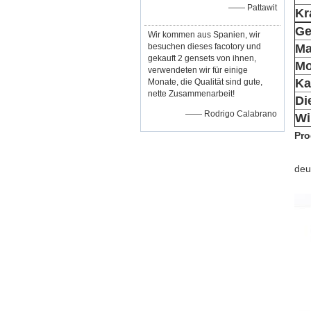
—— Pattawit
Kr
Ge
Wir kommen aus Spanien, wir
besuchen dieses facotory und
Ma
gekauft 2 gensets von ihnen,
Mo
verwendeten wir für einige
Ka
Monate, die Qualität sind gute,
nette Zusammenarbeit!
Di
—— Rodrigo Calabrano
Wi
Pro
deu