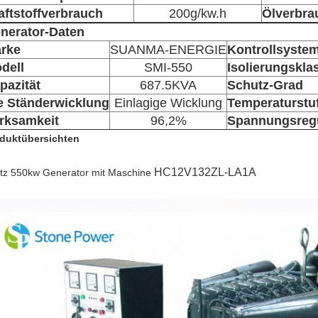
aftstoffverbrauch
200g/kw.h
Ölverbra
nerator-Daten
rke
SUANMA-ENERGIE
Kontrollsyste
dell
SMI-550
Isolierungskla
pazität
687.5KVA
Schutz-Grad
e Ständerwicklung
Einlagige Wicklung
Temperaturstu
rksamkeit
96,2%
Spannungsregu
duktübersichten
HC12V132ZL-LA1A
tz 550kw Generator mit Maschine