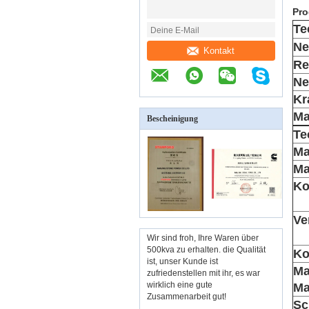
Pro
Te
Ne
Kontakt
Re
Ne
Kr
M
Bescheinigung
Te
Ma
Ma
Ko
Ve
Wir sind froh, Ihre Waren über
500kva zu erhalten. die Qualität
Ko
ist, unser Kunde ist
Ma
zufriedenstellen mit ihr, es war
wirklich eine gute
Ma
Zusammenarbeit gut!
Sc