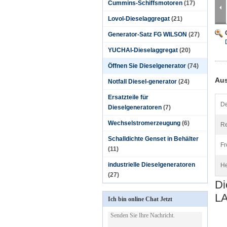
Cummins-Schiffsmotoren
(17)
Lovol-Dieselaggregat
(21)
Generator-Satz FG WILSON
(27)
YUCHAI-Dieselaggregat
(20)
Öffnen Sie Dieselgenerator
(74)
Aus
Notfall Diesel-generator
(24)
Ersatzteile für
De
Dieselgeneratoren
(7)
Wechselstromerzeugung
(6)
Re
Schalldichte Genset in Behälter
Fr
(11)
industrielle Dieselgeneratoren
He
(27)
Di
L
Ich bin online Chat Jetzt