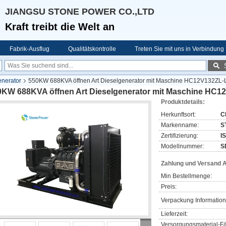
JIANGSU STONE POWER CO.,LTD
Kraft treibt die Welt an
Fabrik-Ausflug
Qualitätskontrolle
Treten Sie mit uns in Verbindung
enerator
550KW 688KVA öffnen Art Dieselgenerator mit Maschine HC12V132ZL
0KW 688KVA öffnen Art Dieselgenerator mit Maschine HC
Produktdetails:
Herkunftsort:
C
Markenname:
S
Zertifizierung:
I
Modellnummer:
S
Zahlung und Versand 
Min Bestellmenge:
Preis:
Verpackung Information
Lieferzeit:
Versorgungsmaterial-Fä