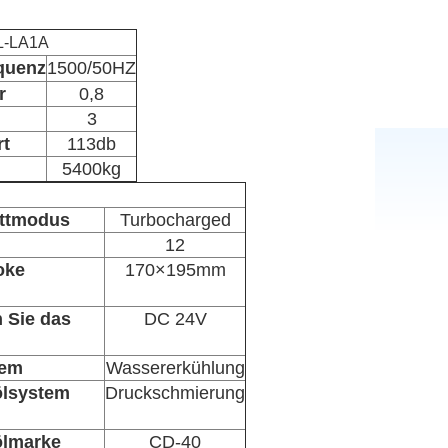
L-LA1A
equenz
1500/50HZ
r
0,8
3
t
113db
5400kg
ittmodus
Turbocharged
12
oke
170×195mm
 Sie das
DC 24V
tem
Wassererkühlung
ölsystem
Druckschmierung
ölmarke
CD-40