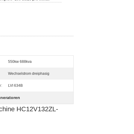
550kw 688kva
Wechselstrom dreiphasig
r:
LVI 634B
neratoren
chine HC12V132ZL-