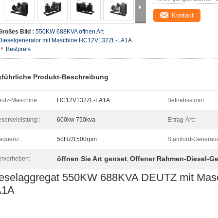
Kontakt
Großes Bild :
550KW 688KVA öffnen Art
Dieselgenerator mit Maschine HC12V132ZL-LA1A
Bestpreis
führliche Produkt-Beschreibung
utz-Maschine::
HC12V132ZL-LA1A
Betriebsstrom::
serveleistung::
600kw 750kva
Ertrag-Art::
equenz::
50HZ/1500rpm
Stamford-Generato
öffnen Sie Art genset
Offener Rahmen-Diesel-Ge
rvorheben:
,
eselaggregat 550KW 688KVA DEUTZ mit Mas
A1A