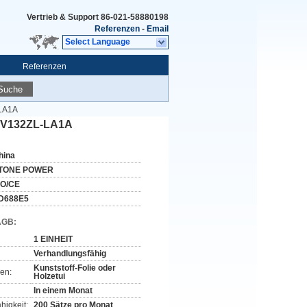
Vertrieb & Support
86-021-58880198
Referenzen
-
Email
Select Language
Referenzen
Suche
-LA1A
12V132ZL-LA1A
hina
TONE POWER
SO/CE
D688E5
AGB:
1 EINHEIT
Verhandlungsfähig
Kunststoff-Folie oder
en:
Holzetui
In einem Monat
higkeit:
200 Sätze pro Monat