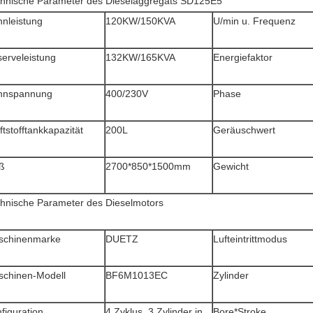
hnische Parameter des Dieselaggregats SD125E5
nleistung
120KW/150KVA
U/min u. Frequenz
erveleistung
132KW/165KVA
Energiefaktor
nnspannung
400/230V
Phase
ftstofftankkapazität
200L
Geräuschwert
ß
2700*850*1500mm
Gewicht
hnische Parameter des Dieselmotors
schinenmarke
DUETZ
Lufteintrittmodus
chinen-Modell
BF6M1013EC
Zylinder
figuration
4 Zyklus, 3 Zylinder in
Bore*Stroke