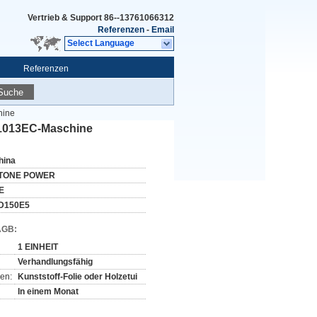
Vertrieb & Support
86--13761066312
Referenzen
-
Email
Select Language
Referenzen
Suche
hine
M1013EC-Maschine
hina
TONE POWER
E
D150E5
AGB:
1 EINHEIT
Verhandlungsfähig
en:
Kunststoff-Folie oder Holzetui
In einem Monat