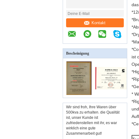
das
*12
*Br
Kontakt
*Ab
*Dry
*Ma
*Co
Bescheinigung
ist 
Ope
*Hi
*Ri
*Ge
* W
*Ri
Wir sind froh, Ihre Waren über
und
500kva zu erhalten. die Qualität
Auf
ist, unser Kunde ist
zufriedenstellen mit ihr, es war
*Cer
wirklich eine gute
Zusammenarbeit gut!