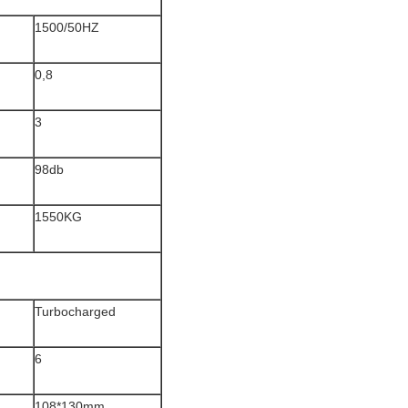
1500/50HZ
0,8
3
98db
1550KG
Turbocharged
6
108*130mm