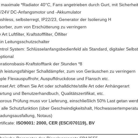
 maximale *Radiator 40°C, Fans angetrieben durch Gurt, mit Sicherhei
//24V DC-Anfangsmotor und -Akkumulator
ushless, selbsterregt, IP22/23, Generator der Isolierung H
sorber, zum von Erschütterung zu verringern
 Art Luftfilter, Kraftstofffilter, Ölfilter
in Leitungsschutzschalter
ntrol System: Schlüsselanfangsbedienfeld als Standard, digitaler Selb
optional
rationsbasis-Kraftstofftank der Stunden *8
gh leistungsfähiger Schalldämpfer, zum von Geräuschen zu verringern
pple Flexauspuffrohr, Auspuffdruckdose und Flansch etc.
nset Art: öffnen Sie Art oder schalldichte/stille Art oder Anhängerart
artung und Benutzerhandbuch, Qualitätszertifikat, etc.
gorous Prüfung muss vor Lieferung, einschließlich 50% Last getan we
 alle Schutzfunktion (über Geschwindigkeitshalt, Hochwassertemperatur
ladungsausfallung, Notaus)
tificate:
ISO9001: 2000, CER (ESC/070119), BV