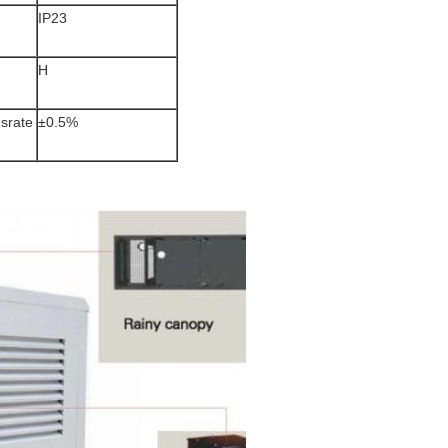
IP23
H
srate
±0.5%