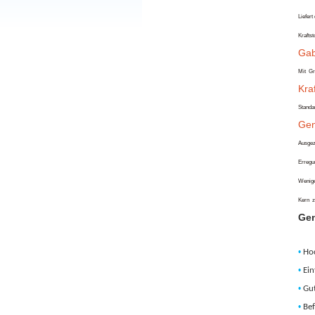
Liefert
Kraftst
Gab
Mit
Gr
Kraf
Standa
Gen
Ausgez
Erregu
Weniger
Kern
z
Gen
•
Ho
•
Ein
•
Gut
•
Bef