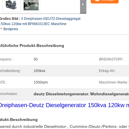
Großes Bild :
3 Dreiphasen-DEUTZ-Dieselaggregat
150kva 120kw mit BF6M1013EC-Maschine
Bestpreis
führliche Produkt-Beschreibung
equenz::
50
BRENNSTOFF::
chstleistung::
165kva
Ertrag-Art::
TE::
1500rpm
Maschinen-Marke::
deutz Dieselmotorgenerator
Wohndieselgenerat
rvorheben:
,
Dreiphasen-Deutz Dieselgenerator 150kva 120kw
dukt-Beschreibung
wered durch industrielle Dieselmotor-, Cummins-/Deutz-/Perkins- od