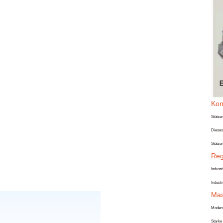
Kon
Stütze
Dieses 
Stütze
Reg
Industr
Industr
Mas
Moderne
Starke