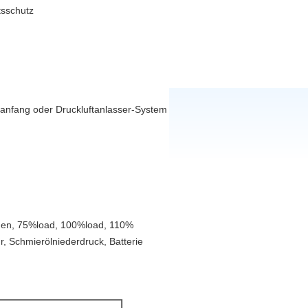
tsschutz
stanfang oder Druckluftanlasser-System
rden, 75%load, 100%load, 110%
, Schmierölniederdruck, Batterie