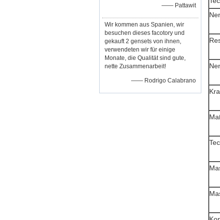
Tec
—— Pattawit
Nen
Wir kommen aus Spanien, wir
besuchen dieses facotory und
Res
gekauft 2 gensets von ihnen,
verwendeten wir für einige
Monate, die Qualität sind gute,
Ne
nette Zusammenarbeit!
—— Rodrigo Calabrano
Kra
Ma
Tec
Ma
Mas
Kon