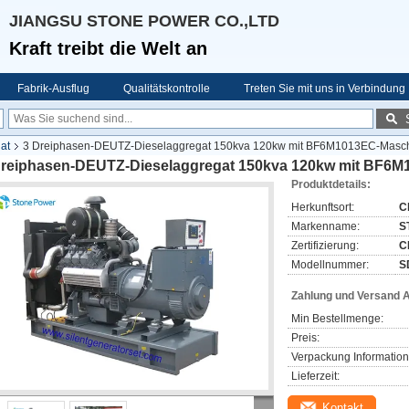
JIANGSU STONE POWER CO.,LTD
Kraft treibt die Welt an
Fabrik-Ausflug
Qualitätskontrolle
Treten Sie mit uns in Verbindung
at
3 Dreiphasen-DEUTZ-Dieselaggregat 150kva 120kw mit BF6M1013EC-Masc
Dreiphasen-DEUTZ-Dieselaggregat 150kva 120kw mit BF6
Produktdetails:
Herkunftsort:
C
Markenname:
S
Zertifizierung:
C
Modellnummer:
S
Zahlung und Versand 
Min Bestellmenge:
Preis:
Verpackung Information
Lieferzeit:
Kontakt