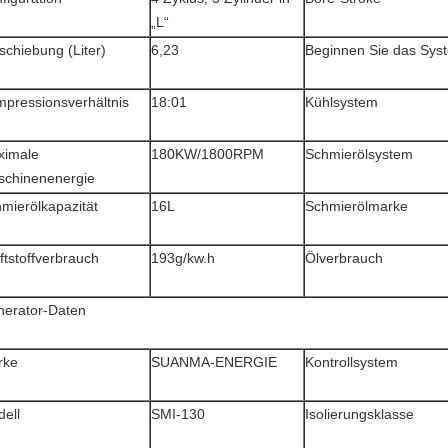
„L“
schiebung (Liter)
6,23
Beginnen Sie das Sys
pressionsverhältnis
18:01
Kühlsystem
ximale
180KW/1800RPM
Schmierölsystem
chinenenergie
mierölkapazität
16L
Schmierölmarke
ftstoffverbrauch
193g/kw.h
Ölverbrauch
erator-Daten
rke
SUANMA-ENERGIE
Kontrollsystem
ell
SMI-130
Isolierungsklasse