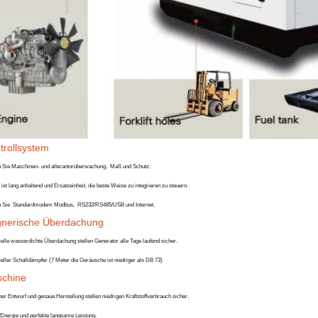
trollsystem
n Sie Maschinen- und alterantorüberwachung
,
Maß und Schutz
.
ist lang anhaltend und
Ersatzeinheit, die beste Weise zu integrieren
zu steuern
.
n Sie
Standardmodem
Modbus
,
RS232/RS485/USB und
Internet
.
nerische Überdachung
ielle wasserdichte Überdachung stellen Generator alle Tage laufend sicher.
ieller Schalldämpfer (7 Meter die Geräusche ist niedriger als DB 7
3
)
chine
r Entwurf und genaue Herstellung stellen niedrigen Kraftstoffverbrauch sicher.
 Energie und perfekte langsame Leistung.