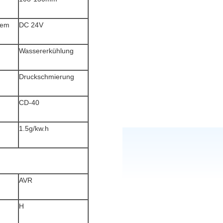
tem
DC 24V
Wassererkühlung
Druckschmierung
CD-40
1.5g/kw.h
AVR
H