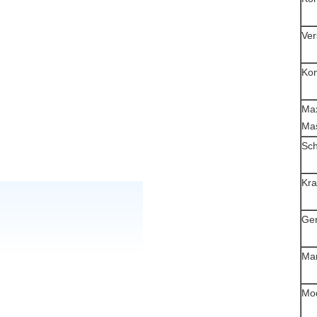
Ver
Kom
Ma
Mas
Sch
Kra
Gen
Ma
Mod