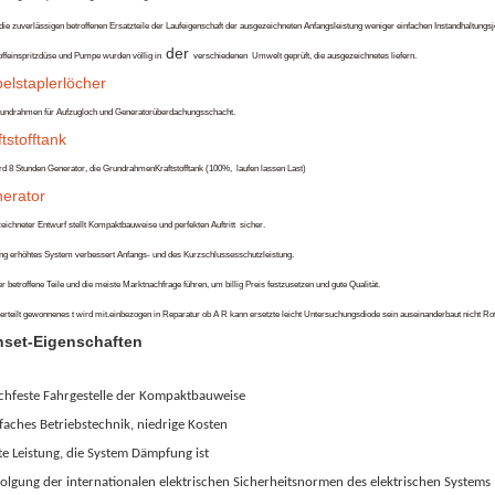
 die zuverlässigen betroffenen Ersatzteile der Laufeigenschaft der ausgezeichneten Anfangsleistung weniger einfachen Instandhaltungs
der
offeinspritzdüse und Pumpe wurden völlig in
verschiedenen
Umwelt geprüft, die ausgezeichnetes liefern
.
elstaplerlöcher
undrahmen für Aufzugloch und Generatorüberdachungsschacht
.
tstofftank
rd 8 Stunden Generator, die GrundrahmenKraftstofftank (
100%,
laufen lassen Last)
erator
eichneter Entwurf stellt Kompaktbauweise und perfekten Auftritt
sicher.
ng erhöhtes System verbessert Anfangs- und des Kurzschlussesschutzleistung
.
 betroffene Teile und die meiste Marktnachfrage führen, um billig Preis festzusetzen und gute Qualität.
erteilt gewonnenes t wird mit.einbezogen in Reparatur ob A R kann ersetzte leicht Untersuchungsdiode sein auseinanderbaut nicht Rot
set-Eigenschaften
chfeste Fahrgestelle der Kompaktbauweise
faches Betriebstechnik, niedrige Kosten
e Leistung, die System Dämpfung ist
olgung der internationalen elektrischen Sicherheitsnormen des elektrischen Systems