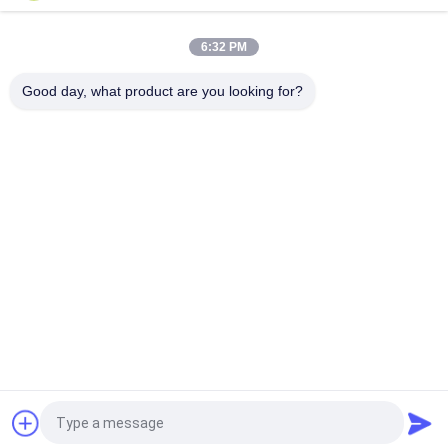
LOVOL mit Stamford-Generator
6:32 PM
Dieselaggregat 60hz 26kw LOVOL trieb 33 Bau KVA-
Maschinen-1003G an
Good day, what product are you looking for?
Beliebte Kategorien
Alle
Stilles 
Cummins 
Dieselaggregat
Dieselaggregat
Perkins-
Deutz 
Dieselaggregat
Dieselaggregat
MITSUBISHI-
Marine Diesel-
Dieselaggregat
Generator-Satz
Weichai-
Cummins-
Dieselaggregat
Schiffsmotoren
Fordern Sie ein Angebot