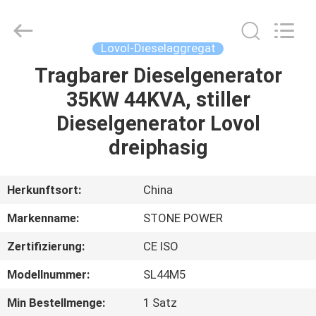
JIANGSU
STONE
POWER
CO.,LTD.
All
Lovol-Dieselaggregat
Rights
Reserved.
Tragbarer Dieselgenerator
HAUS
35KW 44KVA, stiller
PRODUKTE
Dieselgenerator Lovol
dreiphasig
ÜBER
UNS
Herkunftsort:
China
Markenname:
STONE POWER
FABRIK-
Zertifizierung:
CE ISO
AUSFLUG
Modellnummer:
SL44M5
QUALITÄTSKONTROLLE
Min Bestellmenge:
1 Satz