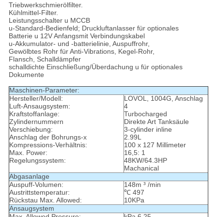
Triebwerkschmierölfilter.
Kühlmittel-Filter.
Leistungsschalter u MCCB
u-Standard-Bedienfeld; Druckluftanlasser für optionales
Batterie u 12V Anfangsmit Verbindungskabel
u-Akkumulator- und -batterielinie, Auspuffrohr,
Gewölbtes Rohr für Anti-Vibrations, Kegel-Rohr,
Flansch, Schalldämpfer
schalldichte Einschließung/Überdachung u für optionales
Dokumente
Maschinen-Parameter:
Hersteller/Modell:
LOVOL, 1004G, Anschlag
Luft-Ansaugsystem:
4
Kraftstoffanlage:
Turbocharged
Zylindernummern
Direkte Art Tanksäule
Verschiebung:
3-cylinder inline
Anschlag der Bohrungs-x
2.99L
Kompressions-Verhältnis:
100 x 127 Millimeter
Max. Power:
16,5: 1
Regelungssystem:
48KW/64.3HP
Machanical
Abgasanlage
Auspuff-Volumen:
148m ³ /min
Austrittstemperatur:
℃ 497
Rückstau Max. Allowed:
10KPa
Ansaugsystem
Max. Allowed Pressure:
kPa 6,25