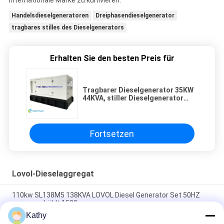
Handelsdieselgeneratoren
Dreiphasendieselgenerator
tragbares stilles des Dieselgenerators
Erhalten Sie den besten Preis für
Tragbarer Dieselgenerator 35KW
44KVA, stiller Dieselgenerator
Lovol dreiphasig
Fortsetzen
Lovol-Dieselaggregat
110kw SL138M5 138KVA LOVOL Diesel Generator Set 50HZ
wassergekühlt 1500rpm
Kathy
offene Art Maschine 130kw 163kva des Dieselaggregat-