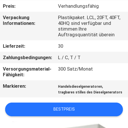
Preis:
Verhandlungsfähig
TRETEN
Verpackung
Plastikpaket. LCL, 20FT, 40FT,
SIE
Informationen:
40HQ sind verfügbar und
stimmen Ihre
MIT
Auftragsquantität überein
UNS
Lieferzeit:
30
IN
Zahlungsbedingungen:
L / C, T / T
VERBINDUNG
Versorgungsmaterial-
300 Satz/Monat
Fähigkeit:
FORDERN
Markieren:
,
Handelsdieselgeneratoren
SIE EIN
tragbares stilles des Dieselgenerators
ZITAT
BESTPREIS
SITEMAP