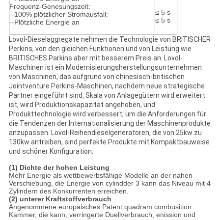
Frequenz-Genesungszeit:
≤ 5 s
--100% plötzlicher Stromausfall:
≤ 5 s
--Plötzliche Energie an
Lovol-Dieselaggregate nehmen die Technologie von BRITISCHER
Perkins, von den gleichen Funktionen und von Leistung wie
BRITISCHES Parkins aber mit besserem Preis an. Lovol-
Maschinen ist ein Modernisierungsherstellungsunternehmen
von Maschinen, das aufgrund von chinesisch-britischen
Jointventure Perkins-Maschinen, nachdem neue strategische
Partner eingeführt sind, Skala von Anlagegütern wird erweitert
ist, wird Produktionskapazität angehoben, und
Produkttechnologie wird verbessert, um die Anforderungen für
die Tendenzen der Internationalisierung der Maschinenprodukte
anzupassen. Lovol-Reihendieselgeneratoren, die von 25kw zu
130kw antreiben, sind perfekte Produkte mit Kompaktbauweise
und schöner Konfiguration.
(1) Dichte der hohen Leistung
Mehr Energie als wettbewerbsfähige Modelle an der nahen
Verschiebung, die Energie von cylindder 3 kann das Niveau mit 4
Zylindern des Konkurrenten erreichen.
(2) unterer Kraftstoffverbrauch
Angenommene europäisches Patent quadram combusition
Kammer, die kann, verringerte Duellverbrauch, enission und