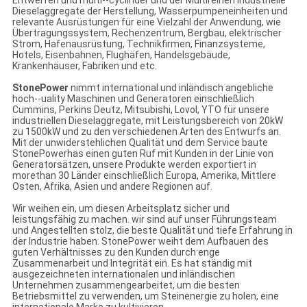
Dieselaggregate der Herstellung, Wasserpumpeneinheiten und
relevante Ausrüstungen für eine Vielzahl der Anwendung, wie
Übertragungssystem, Rechenzentrum, Bergbau, elektrischer
Strom, Hafenausrüstung, Technikfirmen, Finanzsysteme,
Hotels, Eisenbahnen, Flughäfen, Handelsgebäude,
Krankenhäuser, Fabriken und etc.
StonePower
nimmt international und inländisch angebliche
hoch--uality Maschinen und Generatoren einschließlich
Cummins, Perkins Deutz, Mitsubishi, Lovol, YTO für unsere
industriellen Dieselaggregate, mit Leistungsbereich von 20kW
zu 1500kW und zu den verschiedenen Arten des Entwurfs an.
Mit der unwiderstehlichen Qualität und dem Service baute
StonePowerhas einen guten Ruf mit Kunden in der Linie von
Generatorsätzen, unsere Produkte werden exportiert in
morethan 30 Länder einschließlich Europa, Amerika, Mittlere
Osten, Afrika, Asien und andere Regionen auf.
Wir weihen ein, um diesen Arbeitsplatz sicher und
leistungsfähig zu machen. wir sind auf unser Führungsteam
und Angestellten stolz, die beste Qualität und tiefe Erfahrung in
der Industrie haben. StonePower weiht dem Aufbauen des
guten Verhältnisses zu den Kunden durch enge
Zusammenarbeit und Integrität ein. Es hat ständig mit
ausgezeichneten internationalen und inländischen
Unternehmen zusammengearbeitet, um die besten
Betriebsmittel zu verwenden, um Steinenergie zu holen, eine
internationale Marke zu kultivieren.