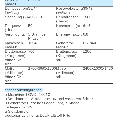
Modell
Betriebsstrom
35/44
Reserveleistung
39/49
(kw/kva)
(kw/kva)
Spannung (V)
400/230
Nenndrehzahl
1500
(U/min)
Frequenz
50
Nennstrom (a)
61,3
(Hz)
Verbindung:
3 Draht der
Energie-Faktor:
0,8
Phase 4
Maschinen-
1004G
Generator-
BS184J
Modell:
Modell:
Bruttomasse
700
Bruttomasse
1200
(Kilogramm) -
(Kilogramm) -
öffnen Sie
still
sich
Maße
1700X850X1300
Maße
2400X1000X1400
(Millimeter) -
(Millimeter) -
öffnen Sie
still
sich
Standardkonfiguration:
u-Maschine: LOVOL
1004G
u-Ventilator mit Ventilatorschutz und vorderem Schutz
u-Generator: Einzelnes Lager, IP23, h-Klasse
Ladegerät u 12V
u-Stoßdämpfer
trockener Luftfilter u. Dualkraftstoff-Filter.