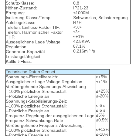
Schutz-Klasse:
0,8
Höhen-Zustand:
IP21-23
Erregung:
≤1000M
Isolierung Klasse/Temp.
Schwanzlos, Selbsterregung
Aufstiegsklasse:
H
H /
Telefon. Einfluss-Faktor TIF:
<50>
Telefon. Harmonischer Faktor
<2>
≤±1%
THF:
42.5KVA
Ausgeglichene Lage Voltage
87,1%
Regulation:
0.216m ³ /s
Generator-Kapazität:
Leistungsfähigkeit:
Kaltluft-Fluss:
Technische Daten Genset:
Spannungs-Einstellbereich:
≥±5%
Ausgeglichene Lage Voltage Regulation:
≤±1%
Vorübergehende Spannungs-Abweichung:
≤+25%
--100% plötzlicher Stromausfall:
≤-20%
--Plötzliche Energie an
Spannungs-Stabilisierungs-Zeit:
≤ 6 s
--100% plötzlicher Stromausfall:
≤ 6 s
--Plötzliche Energie an
≤5%
Frequenz-Regelung der ausgeglichenen Lage:
≤0.5%
Frequenz-Schwankungs-Rate:
Vorübergehende Frequenz-Abweichung:
≤+12%
--100% plötzlicher Stromausfall:
≤-10%
--Plötzliche Energie an