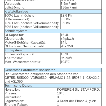
Verbrauch:
5.9m ³ /min
Luftströmung:
136m ³ /min
Kraftstoffanlage
100% Last (höchste
12,6 l/h
Vollkommenheit):
9,5 l/h
75% Last (höchste Vollkommenheit):
6,9 l/h
50% Last (höchste Vollkommenheit):
Schmiersystem
Öl-Kapazität:
16.4L
Ölverbrauch:
≤4g/kw.h
Motoröl-Behälter-Kapazität:
14 L
Öldruck mit Nenndrehzahl:
kPa 350
Kühlsystem
Kühlmittel-Kapazität:
15.9L
Thermostat:
93℃
82 -
Max. Wassertemperatur:
104℃
Generator-Parameter: Basisdaten
Die Generatoren entsprechen den Standards von:
GB755, BS5000, VDE00530, NEMAMG1-22, IED34-1, CSA22.2
und AS1350
Technische Daten:
Hersteller:
KOPIEREN Sie STAMFORD,
Phasen:
184J
Verbindung:
3
Lagerzahlen:
3 Draht der Phase 4, y-Art
Energie-Faktor:
1