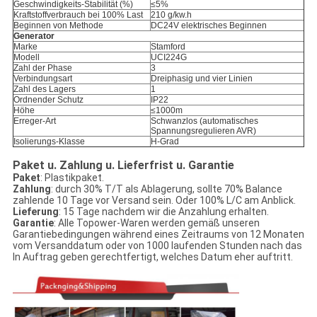
Geschwindigkeits-Stabilität (%)
≤5%
Kraftstoffverbrauch bei 100% Last
210 g/kw.h
Beginnen von Methode
DC24V elektrisches Beginnen
Generator
Marke
Stamford
Modell
UCI224G
Zahl der Phase
3
Verbindungsart
Dreiphasig und vier Linien
Zahl des Lagers
1
Ordnender Schutz
IP22
Höhe
≤1000m
Erreger-Art
Schwanzlos (automatisches
Spannungsregulieren AVR)
Isolierungs-Klasse
H-Grad
Paket u. Zahlung u. Lieferfrist u. Garantie
Paket
: Plastikpaket.
Zahlung
: durch 30% T/T als Ablagerung, sollte 70% Balance
zahlende 10 Tage vor Versand sein. Oder 100% L/C am Anblick.
Lieferung
: 15 Tage nachdem wir die Anzahlung erhalten.
Garantie
: Alle Topower-Waren werden gemäß unseren
Garantiebedingungen während eines Zeitraums von 12 Monaten
vom Versanddatum oder von 1000 laufenden Stunden nach das
In Auftrag geben gerechtfertigt, welches Datum eher auftritt.