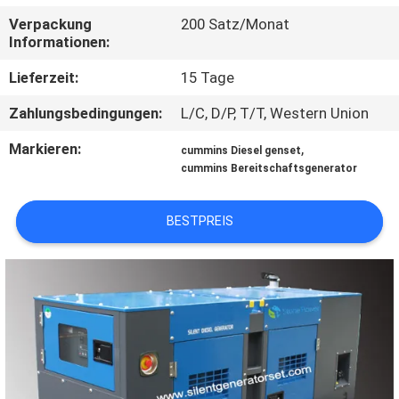
Verpackung
200 Satz/Monat
TRETEN
Informationen:
SIE
Lieferzeit:
15 Tage
MIT
Zahlungsbedingungen:
L/C, D/P, T/T, Western Union
UNS
Markieren:
,
cummins Diesel genset
IN
cummins Bereitschaftsgenerator
VERBINDUNG
BESTPREIS
FORDERN
SIE EIN
ZITAT
SITEMAP