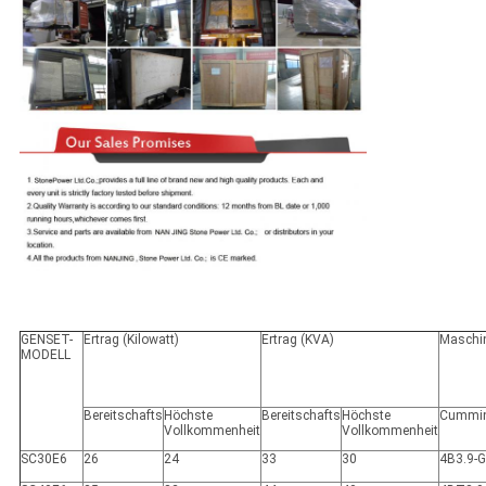
GENSET-
Ertrag (Kilowatt)
Ertrag (KVA)
Maschi
MODELL
Bereitschafts
Höchste
Bereitschafts
Höchste
Cummi
Vollkommenheit
Vollkommenheit
SC30E6
26
24
33
30
4B3.9-