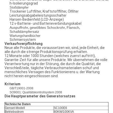
h-Isolierungsgrad
Stoßdämpfer
Trockener Luftfilter
,
Kraftstofffilter
,
Ölfilter
Leistungsabgabeleistungsschalter
Harsen-Bedienfeld (LCD-Anzeige)
12 v-Batterie- und Batterieverbindungskabel
Auspuffrohr
,
gewölbtes Schockrohr
,
Flansch
,
Schalldämpfersatz
Wartungshandbücher
Schmiersystem
Verkaufsverpflichtung
Neue alle Produkte, die voraussetzen wir, sind, jede Einheit, die
alle durch die strenge Produktionsprüfung erhalten.
12 Monate oder 1000 Stunden (welches zuerst auftritt),
Garantie-Zeit für alle unsere Produkte. Wir übernehmen die volle
Verantwortung nur in der Störung, die durch die Qualität, die
Verschleißteile, tägliche Verbrauchsmaterialien schuf und
menschliches Versagen des Funktionierens u. der Wartung
nicht herein eingeschlossen sind.
Kriterium
GB/T19001-2008
SO9001: Qualitätskontrollsystem 2008
Die Hauptparameter des Generatorsatzes
Technische Daten
Genset-Modell
SC100E6
Betriebsstrom
80KW/100KVA