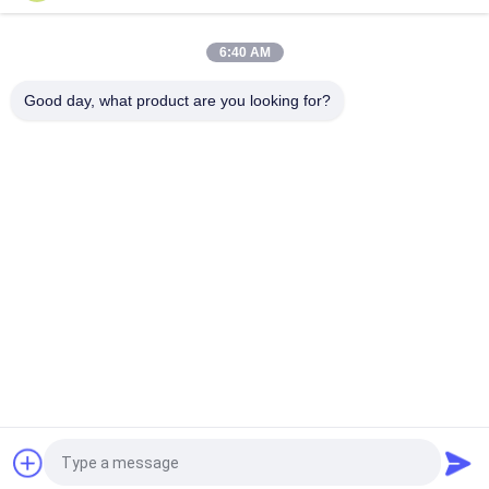
8 Stunden Treibstoffbehälter CUMMINS Dieselgenerator Set
mit Dieselantrieb für Schutzgrad IP23
6:40 AM
Dieselaggregat-Cumminss SC350E5S CUMMINS industrieller
Generator-Dieselkraftstoff
Good day, what product are you looking for?
Beliebte Kategorien
Alle
Stilles 
Cummins 
Dieselaggregat
Dieselaggregat
Perkins-
Deutz 
Dieselaggregat
Dieselaggregat
MITSUBISHI-
Marine Diesel-
Dieselaggregat
Generator-Satz
Weichai-
Cummins-
Dieselaggregat
Schiffsmotoren
Fordern Sie ein Angebot