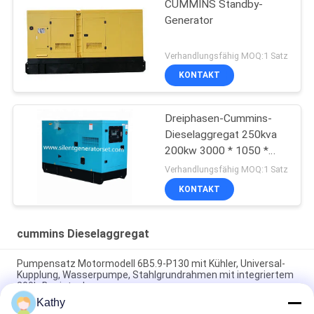
CUMMINS Standby-
Generator
Verhandlungsfähig MOQ:1 Satz
KONTAKT
Dreiphasen-Cummins-
Dieselaggregat 250kva
200kw 3000 * 1050 *
1750mm
Verhandlungsfähig MOQ:1 Satz
KONTAKT
cummins Dieselaggregat
Pumpensatz Motormodell 6B5.9-P130 mit Kühler, Universal-
Kupplung, Wasserpumpe, Stahlgrundrahmen mit integriertem
200L-Basistank
Kathy