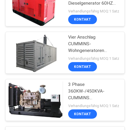
Dieselgenerator 60HZ
563KVA/450KW
Verhandlungsfähig MOQ:1 Satz
KONTAKT
Vier Anschlag
CUMMINS-
Wohngeneratoren
1500RPM 730KW
Verhandlungsfähig MOQ:1 Satz
913KVA KTA38-G2A
KONTAKT
3 Phase
360KW-/450KVA-
CUMMINS
Dieselaggregat mit
Verhandlungsfähig MOQ:1 Satz
Kontrollsystem DSE6020
KONTAKT