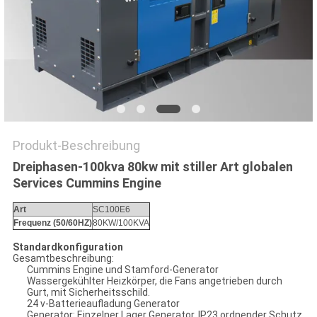
PRIVACY
POLICY
Produkt-Beschreibung
Dreiphasen-100kva 80kw mit stiller Art globalen
Services Cummins Engine
Art
SC100E6
Frequenz (50/60HZ)
80KW/100KVA
Standardkonfiguration
Gesamtbeschreibung
:
Cummins Engine und Stamford-Generator
Wassergekühlter Heizkörper, die Fans angetrieben durch
Gurt, mit Sicherheitsschild.
24 v-Batterieaufladung Generator
Generator
:
Einzelner Lager Generator
,
IP23 ordnender Schutz,