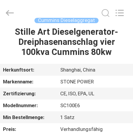
JIANGSU
STONE
POWER
CO.,LTD.
All
Cummins Dieselaggregat
Rights
Reserved.
Stille Art Dieselgenerator-
HAUS
Dreiphasenanschlag vier
PRODUKTE
100kva Cummins 80kw
ÜBER
Herkunftsort:
Shanghai, China
UNS
Markenname:
STONE POWER
Zertifizierung:
CE, ISO, EPA, UL
FABRIK-
Modellnummer:
SC100E6
AUSFLUG
Min Bestellmenge:
1 Satz
QUALITÄTSKONTROLLE
Preis:
Verhandlungsfähig