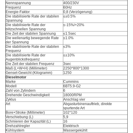
Nennspannung
400/230V
Frequenz
60Hz
Energie-Faktor
0,8 (Verzögerung)
Die stabilisierte Rate der stabilen
≤±0.5%
Spannung
Die stabilisierte Rate der
≤-15%/+20%
blitzschnellen Spannung
Die Zeit der stabilen Spannung
≤1.5sec
Die wellenartig bewegende Rate
≤1.0%
der Spannung
Die stabilisierte Rate der stabilen
≤3%
Frequenz
Die stabilisierte Rate der
≤±10%
Augenblicksfrequenz
Die Zeit der stabilen Frequenz
3sec
Maß (L×W×H) (Millimeter)
2250*800*1300
Genset-Gewicht (Kilogramm)
1250
Dieselmotor
Marke
Cummins
Modell
6BT5.9-G2
Zahl von Zylindern
6
Drehende Geschwindigkeit
18000RPM
Zyklus
Anschlag vier
Art
Abgasturbinenauftrieb, direkte
spurtende Art
Bore×Stroke (Millimeter)
102*120
Verschiebung (L)
5,9
Schmieren der Kapazität (L)
16
Drehzahlregler
Elektrisch
Kühlsystem
Wassergekühlt