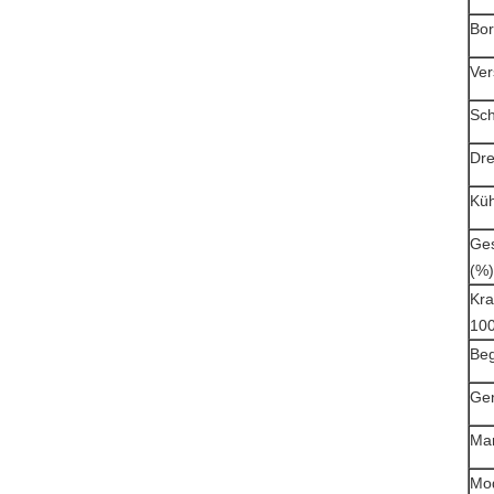
Bor
Ver
Sch
Dre
Küh
Ges
(%)
Kra
10
Be
Gen
Ma
Mod