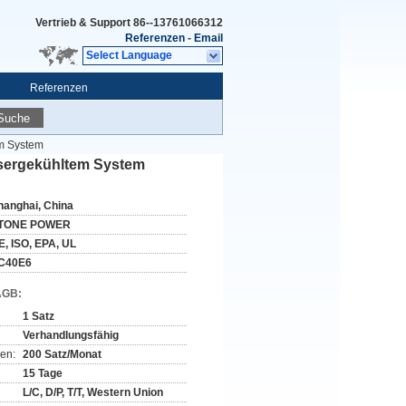
Vertrieb & Support
86--13761066312
Referenzen
-
Email
Select Language
Referenzen
Suche
em System
ssergekühltem System
hanghai, China
TONE POWER
E, ISO, EPA, UL
C40E6
AGB:
1 Satz
Verhandlungsfähig
en:
200 Satz/Monat
15 Tage
L/C, D/P, T/T, Western Union