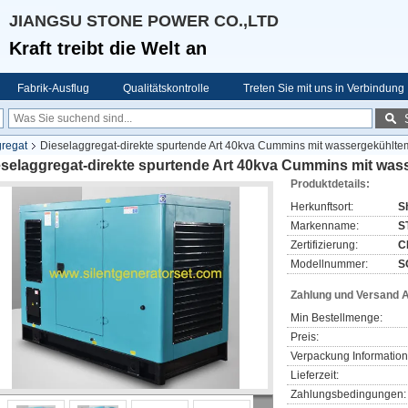
JIANGSU STONE POWER CO.,LTD
Kraft treibt die Welt an
Fabrik-Ausflug
Qualitätskontrolle
Treten Sie mit uns in Verbindung
regat
Dieselaggregat-direkte spurtende Art 40kva Cummins mit wassergekühlt
eselaggregat-direkte spurtende Art 40kva Cummins mit wa
Produktdetails:
Herkunftsort:
S
Markenname:
S
Zertifizierung:
C
Modellnummer:
S
Zahlung und Versand 
Min Bestellmenge:
Preis:
Verpackung Information
Lieferzeit:
Zahlungsbedingungen: