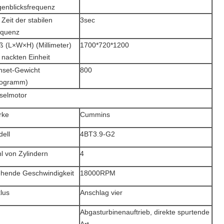
enblicksfrequenz
 Zeit der stabilen
3sec
equenz
 (L×W×H) (Millimeter)
1700*720*1200
 nackten Einheit
set-Gewicht
800
logramm)
selmotor
rke
Cummins
ell
4BT3.9-G2
l von Zylindern
4
hende Geschwindigkeit
18000RPM
lus
Anschlag vier
Abgasturbinenauftrieb, direkte spurtende