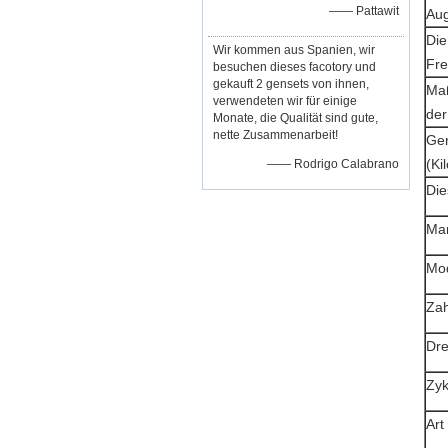
—— Pattawit
Aug
Die
Wir kommen aus Spanien, wir
Fr
besuchen dieses facotory und
gekauft 2 gensets von ihnen,
Maß
verwendeten wir für einige
der
Monate, die Qualität sind gute,
nette Zusammenarbeit!
Gen
(Ki
—— Rodrigo Calabrano
Die
Ma
Mod
Zah
Dre
Zyk
Art