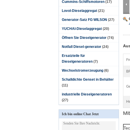
Cummins-Schiffsmotoren
(17)
Lovol-Dieselaggregat
(21)
Generator-Satz FG WILSON
(27)
YUCHAI-Dieselaggregat
(20)
Öffnen Sie Dieselgenerator
(74)
Aus
Notfall Diesel-generator
(24)
Ersatzteile für
Fr
Dieselgeneratoren
(7)
Wechselstromerzeugung
(6)
B
Schalldichte Genset in Behälter
(11)
Ge
industrielle Dieselgeneratoren
(27)
He
Mi
Ich bin online Chat Jetzt
Tec