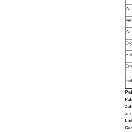
Zah
Ver
Zah
Ord
Hö
Err
Iso
Pak
Pak
Za
am 
Lie
Gar