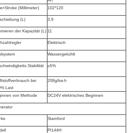
Art
e×Stroke (Millimeter)
102*120
schiebung (L)
3,9
mieren der Kapazität (L)
11
hzahlregler
Elektrisch
lsystem
Wassergekühlt
chwindigkeits-Stabilität
≤5%
ftstoffverbrauch bei
208g/kw.h
0% Last
ginnen von Methode
DC24V elektrisches Beginnen
erator
rke
Stamford
ell
PI144H