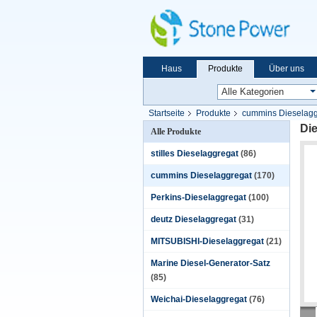
Haus
Produkte
Über uns
Startseite
Produkte
cummins Dieselagg
Di
Alle Produkte
stilles Dieselaggregat
(86)
cummins Dieselaggregat
(170)
Perkins-Dieselaggregat
(100)
deutz Dieselaggregat
(31)
MITSUBISHI-Dieselaggregat
(21)
Marine Diesel-Generator-Satz
(85)
Weichai-Dieselaggregat
(76)