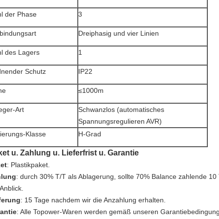
l der Phase
3
bindungsart
Dreiphasig und vier Linien
l des Lagers
1
nender Schutz
IP22
he
≤1000m
eger-Art
Schwanzlos (automatisches
Spannungsregulieren AVR)
lierungs-Klasse
H-Grad
et u. Zahlung u. Lieferfrist u. Garantie
et
: Plastikpaket.
hlung
: durch 30% T/T als Ablagerung, sollte 70% Balance zahlende 10
Anblick.
ferung
: 15 Tage nachdem wir die Anzahlung erhalten.
antie
: Alle Topower-Waren werden gemäß unseren Garantiebedingung