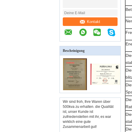
Bet
Ne
Kontakt
Fr
Ene
Bescheinigung
Die
sta
Die
bli
Die
Sp
Die
Wir sind froh, Ihre Waren über
Rat
500kva zu erhalten. die Qualität
ist, unser Kunde ist
Die
zufriedenstellen mit ihr, es war
sta
wirklich eine gute
Zusammenarbeit gut!
Die