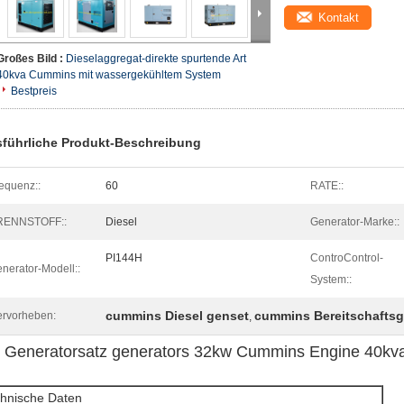
Kontakt
Großes Bild :
Dieselaggregat-direkte spurtende Art
40kva Cummins mit wassergekühltem System
Bestpreis
führliche Produkt-Beschreibung
equenz::
60
RATE::
RENNSTOFF::
Diesel
Generator-Marke::
PI144H
ControControl-
nerator-Modell::
System::
cummins Diesel genset
cummins Bereitschaftsg
rvorheben:
,
t Generatorsatz generators 32kw Cummins Engine 40kva
hnische Daten