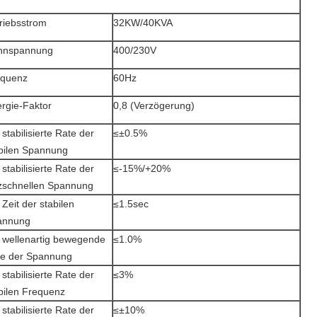
riebsstrom
32KW/40KVA
nnspannung
400/230V
equenz
60Hz
rgie-Faktor
0,8 (Verzögerung)
 stabilisierte Rate der
≤±0.5%
bilen Spannung
 stabilisierte Rate der
≤-15%/+20%
tzschnellen Spannung
 Zeit der stabilen
≤1.5sec
annung
 wellenartig bewegende
≤1.0%
e der Spannung
 stabilisierte Rate der
≤3%
bilen Frequenz
 stabilisierte Rate der
≤±10%