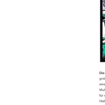
Die
grö
ein
Mul
für
Haf