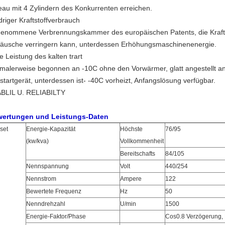
eau mit 4 Zylindern des Konkurrenten erreichen.
driger Kraftstoffverbrauch
enommene Verbrennungskammer des europäischen Patents, die Krafts
äusche verringern kann, unterdessen Erhöhungsmaschinenenergie.
e Leistung des kalten trart
malerweise begonnen an -10C ohne den Vorwärmer, glatt angestellt a
tstartgerät, unterdessen ist- -40C vorheizt, Anfangslösung verfügbar.
BLIL U. RELIABILTY
ertungen und Leistungs-Daten
set
Energie-Kapazität
Höchste
76/95
(kw/kva)
Vollkommenheit
Bereitschafts
84/105
Nennspannung
Volt
440/254
Nennstrom
Ampere
122
Bewertete Frequenz
Hz
50
Nenndrehzahl
U/min
1500
Energie-Faktor/Phase
Cos0.8 Verzögerung,