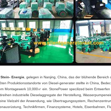
 Stein- Energie
, gelegen in Nanjing, China, das der blühende Bereich d
ßten Produktionsstandorte von Diesel-generater stellte in China, Bed
em Montagewerk 10,000㎡ ein. StonePower specilized beim Entwerfen u
tireihen industrielle Dieselaggregate der Herstellung, Wasserpumpene
 eine Vielzahl der Anwendung, wie Übertragungssystem, Rechenzentrum
enausrüstung, Technikfirmen, Finanzsysteme, Hotels, Eisenbahnen, F