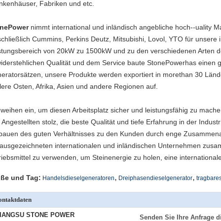
nkenhäuser, Fabriken und etc.
onePower
nimmt international und inländisch angebliche hoch--uality
schließlich Cummins, Perkins Deutz, Mitsubishi, Lovol, YTO für unsere i
stungsbereich von 20kW zu 1500kW und zu den verschiedenen Arten de
iderstehlichen Qualität und dem Service baute StonePowerhas einen gu
eratorsätzen, unsere Produkte werden exportiert in morethan 30 Lände
tlere Osten, Afrika, Asien und andere Regionen auf.
 weihen ein, um diesen Arbeitsplatz sicher und leistungsfähig zu mach
 Angestellten stolz, die beste Qualität und tiefe Erfahrung in der Indu
bauen des guten Verhältnisses zu den Kunden durch enge Zusammenarbe
 ausgezeichneten internationalen und inländischen Unternehmen zusa
riebsmittel zu verwenden, um Steinenergie zu holen, eine internationale
,
,
ße und Tag:
Handelsdieselgeneratoren
Dreiphasendieselgenerator
tragbares
ntaktdaten
JIANGSU STONE POWER
Senden Sie Ihre Anfrage d