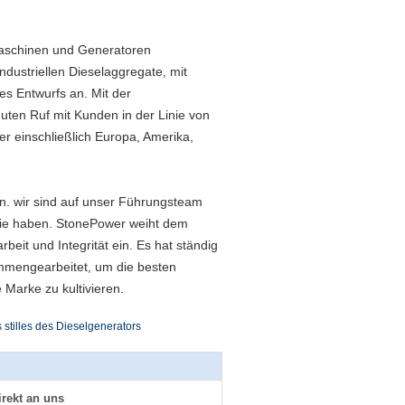
 Maschinen und Generatoren
ndustriellen Dieselaggregate, mit
s Entwurfs an. Mit der
ten Ruf mit Kunden in der Linie von
r einschließlich Europa, Amerika,
en. wir sind auf unser Führungsteam
strie haben. StonePower weiht dem
it und Integrität ein. Es hat ständig
mmengearbeitet, um die besten
 Marke zu kultivieren.
 stilles des Dieselgenerators
irekt an uns