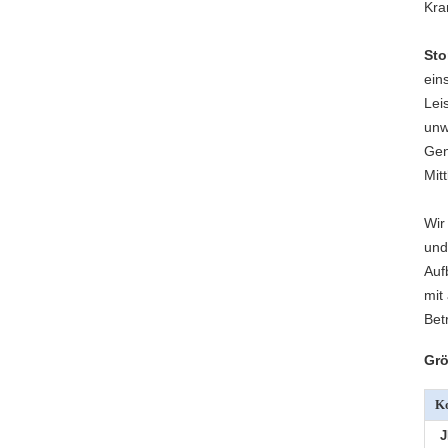
Kra
St
ein
Lei
unw
Gen
Mit
Wir
und
Auf
mit
Bet
Grö
Ko