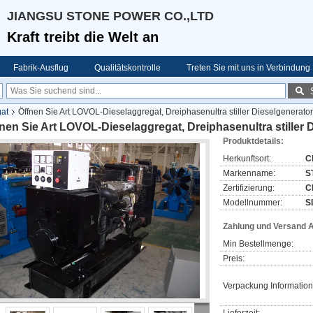
JIANGSU STONE POWER CO.,LTD
Kraft treibt die Welt an
Fabrik-Ausflug
Qualitätskontrolle
Treten Sie mit uns in Verbindung
gat
Öffnen Sie Art LOVOL-Dieselaggregat, Dreiphasenultra stiller Dieselgenerat
nen Sie Art LOVOL-Dieselaggregat, Dreiphasenultra stiller
Produktdetails:
Herkunftsort:
C
Markenname:
S
Zertifizierung:
C
Modellnummer:
S
Zahlung und Versand 
Min Bestellmenge:
Preis:
Verpackung Information