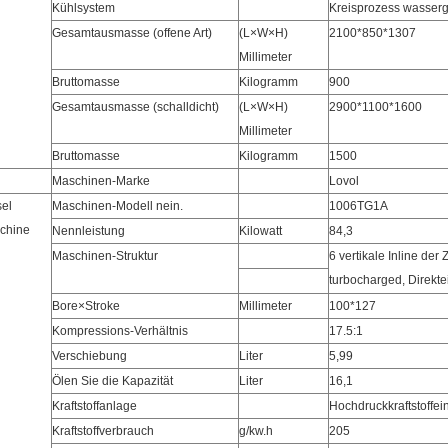
Kühlsystem
Kreisprozess wasserg
Gesamtausmasse (offene Art)
(L×W×H)
2100*850*1307
Millimeter
Bruttomasse
Kilogramm
900
Gesamtausmasse (schalldicht)
(L×W×H)
2900*1100*1600
Millimeter
Bruttomasse
Kilogramm
1500
Maschinen-Marke
Lovol
sel
Maschinen-Modell nein.
1006TG1A
chine
Nennleistung
Kilowatt
84,3
Maschinen-Struktur
6 vertikale Inline der 
turbocharged, Direkte
Bore×Stroke
Millimeter
100*127
Kompressions-Verhältnis
17.5:1
Verschiebung
Liter
5,99
Ölen Sie die Kapazität
Liter
16,1
Kraftstoffanlage
Hochdruckkraftstoffei
Kraftstoffverbrauch
g/kw.h
205