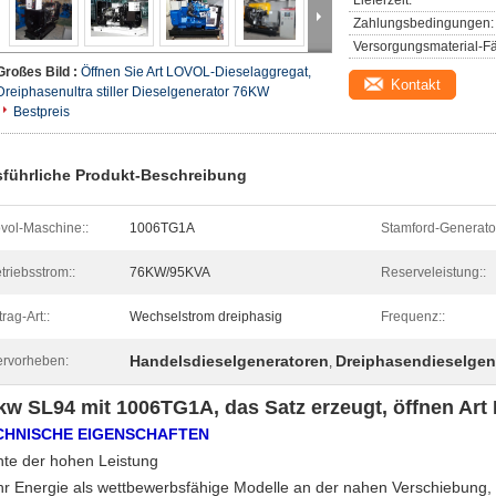
Lieferzeit:
Zahlungsbedingungen:
Versorgungsmaterial-Fä
Großes Bild :
Öffnen Sie Art LOVOL-Dieselaggregat,
Kontakt
Dreiphasenultra stiller Dieselgenerator 76KW
Bestpreis
führliche Produkt-Beschreibung
vol-Maschine::
1006TG1A
Stamford-Generator
triebsstrom::
76KW/95KVA
Reserveleistung::
trag-Art::
Wechselstrom dreiphasig
Frequenz::
Handelsdieselgeneratoren
Dreiphasendieselgen
rvorheben:
,
kw SL94 mit 1006TG1A, das Satz erzeugt, öffnen Art
CHNISCHE EIGENSCHAFTEN
hte der hohen Leistung
r Energie als wettbewerbsfähige Modelle an der nahen Verschiebung, 