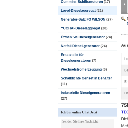
Cummins-Schiffsmotoren
(17)
Lovol-Dieselaggregat
(21)
Generator-Satz FG WILSON
(27)
YUCHAI-Dieselaggregat
(20)
Öffnen Sie Dieselgenerator
(74)
Aus
Notfall Diesel-generator
(24)
Ersatzteile für
Lo
Dieselgeneratoren
(7)
Wechselstromerzeugung
(6)
Be
Schalldichte Genset in Behälter
Er
(11)
industrielle Dieselgeneratoren
He
(27)
75
TE
Ich bin online Chat Jetzt
Dic
Meh