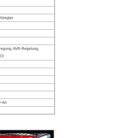
hlregler
rregung, AVR-Regelung,
P23
-Art