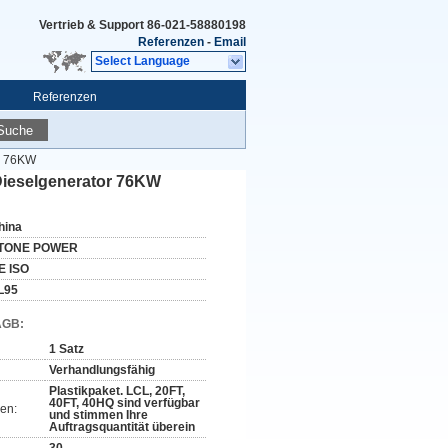
Vertrieb & Support
86-021-58880198
Referenzen
-
Email
Select Language
Referenzen
Suche
or 76KW
 Dieselgenerator 76KW
hina
TONE POWER
E ISO
L95
AGB:
1 Satz
Verhandlungsfähig
Plastikpaket. LCL, 20FT,
40FT, 40HQ sind verfügbar
en:
und stimmen Ihre
Auftragsquantität überein