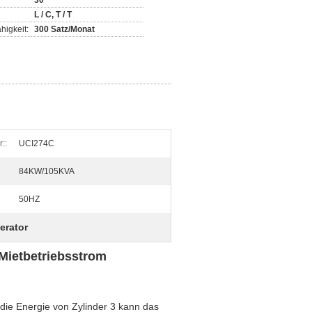
30
L / C, T / T
higkeit:
300 Satz/Monat
::
UCI274C
84KW/105KVA
50HZ
erator
 Mietbetriebsstrom
die Energie von Zylinder 3 kann das