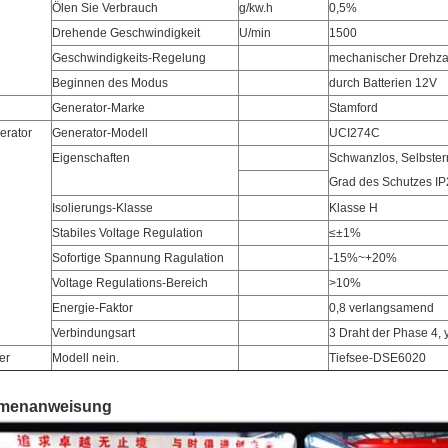
Ölen Sie Verbrauch
g/kw.h
0,5%
Drehende Geschwindigkeit
U/min
1500
Geschwindigkeits-Regelung
mechanischer Drehza
Beginnen des Modus
durch Batterien 12V
Generator-Marke
Stamford
erator
Generator-Modell
UCI274C
Eigenschaften
Schwanzlos, Selbste
Grad des Schutzes I
Isolierungs-Klasse
Klasse H
Stabiles Voltage Regulation
≤±1%
Sofortige Spannung Ragulation
-15%~+20%
Voltage Regulations-Bereich
>10%
Energie-Faktor
0,8 verlangsamend
Verbindungsart
3 Draht der Phase 4, y
er
Modell nein.
Tiefsee-DSE6020
rmenanweisung