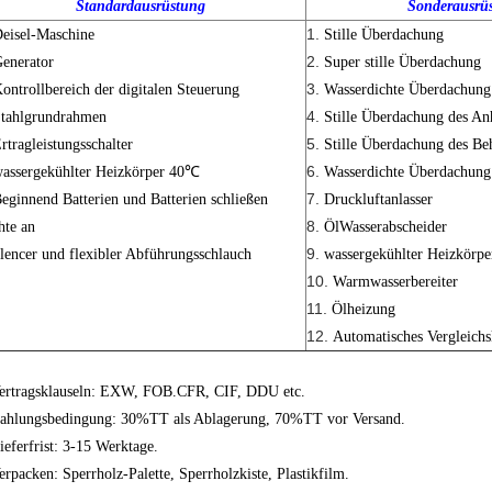
Standardausrüstung
Sonderausrü
1.
eisel-Maschine
Stille Überdachung
2.
enerator
Super stille Überdachung
3.
ontrollbereich der digitalen Steuerung
Wasserdichte Überdachung
4.
tahlgrundrahmen
Stille Überdachung des An
5.
rtragleistungsschalter
Stille Überdachung des Beh
6.
assergekühlter Heizkörper 40℃
Wasserdichte Überdachung 
7.
eginnend Batterien und Batterien schließen
Druckluftanlasser
8.
hte an
ÖlWasserabscheider
9.
ilencer und flexibler Abführungsschlauch
wassergekühlter Heizkörp
10.
Warmwasserbereiter
11.
Ölheizung
12.
Automatisches Vergleichs
ertragsklauseln: EXW, FOB.CFR, CIF, DDU etc.
ahlungsbedingung: 30%TT als Ablagerung, 70%TT vor Versand.
ieferfrist: 3-15 Werktage.
erpacken: Sperrholz-Palette, Sperrholzkiste, Plastikfilm.