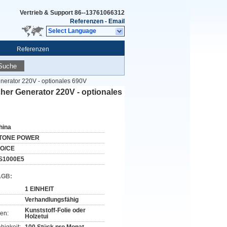
Vertrieb & Support
86--13761066312
Referenzen
-
Email
Select Language
Referenzen
Suche
enerator 220V - optionales 690V
her Generator 220V - optionales
hina
TONE POWER
SO/CE
S1000E5
AGB:
1 EINHEIT
Verhandlungsfähig
Kunststoff-Folie oder
en:
Holzetui