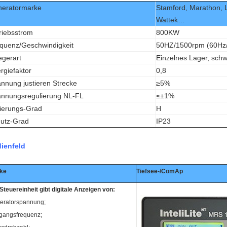
eratormarke
Stamford, Marathon, 
Wattek…
riebsstrom
800KW
quenz/Geschwindigkeit
50HZ/1500rpm (60Hz
egerart
Einzelnes Lager, schw
rgiefaktor
0,8
nnung justieren Strecke
≥5%
nnungsregulierung NL-FL
≤±1%
lierungs-Grad
H
utz-Grad
IP23
ienfeld
ke
Tiefsee-/ComAp
Steuereinheit gibt digitale Anzeigen von:
eratorspannung;
gangsfrequenz;