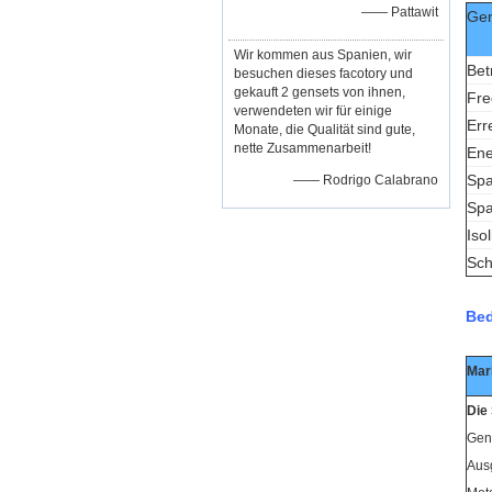
—— Pattawit
Gen
Wir kommen aus Spanien, wir
Bet
besuchen dieses facotory und
gekauft 2 gensets von ihnen,
Fre
verwendeten wir für einige
Err
Monate, die Qualität sind gute,
nette Zusammenarbeit!
Ene
Spa
—— Rodrigo Calabrano
Spa
Iso
Sch
Bed
Mar
Die 
Gen
Aus