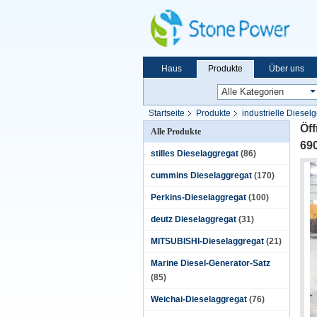
Haus
Produkte
Über uns
Startseite
Produkte
industrielle Diesel
Wechselstroms
Öff
Alle Produkte
69
stilles Dieselaggregat
(86)
cummins Dieselaggregat
(170)
Perkins-Dieselaggregat
(100)
deutz Dieselaggregat
(31)
MITSUBISHI-Dieselaggregat
(21)
Marine Diesel-Generator-Satz
(85)
Weichai-Dieselaggregat
(76)