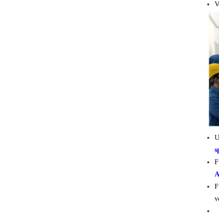
V
U
s
F
A
F
v