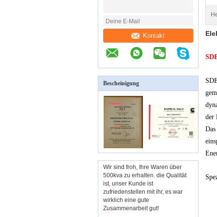
He
Ele
Kontakt
SDE
SDEC
Bescheinigung
gema
dyna
der 
Das 
eins
Ener
Wir sind froh, Ihre Waren über
500kva zu erhalten. die Qualität
Spe
ist, unser Kunde ist
zufriedenstellen mit ihr, es war
wirklich eine gute
Zusammenarbeit gut!