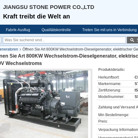
JIANGSU STONE POWER CO.,LTD
Kraft treibt die Welt an
Fabrik-Ausflug
Qualitätskontrolle
Treten Sie mit uns in Verbindung
generatoren
Öffnen Sie Art 800KW Wechselstrom-Dieselgenerator, elektrischer G
nen Sie Art 800KW Wechselstrom-Dieselgenerator, elektrisc
0V Wechselstroms
Produktdetails:
Herkunftsort:
C
Markenname:
S
Zertifizierung:
I
Modellnummer:
S
Zahlung und Versand 
Min Bestellmenge:
Preis:
Verpackung Information