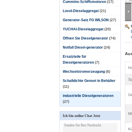
Cummins-Schiffsmotoren
(17)
Lovol-Dieselaggregat
(21)
Generator-Satz FG WILSON
(27)
YUCHAI-Dieselaggregat
(20)
Öffnen Sie Dieselgenerator
(74)
Notfall Diesel-generator
(24)
Aus
Ersatzteile für
Dieselgeneratoren
(7)
Ha
Wechselstromerzeugung
(6)
S
Schalldichte Genset in Behälter
(11)
Ge
industrielle Dieselgeneratoren
(27)
M
Ich bin online Chat Jetzt
Kü