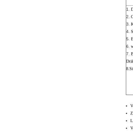
1.
D
2.
G
3.
K
4.
S
5.
E
6.
w
7.
B
Drä
8.S
V
Z
L
V