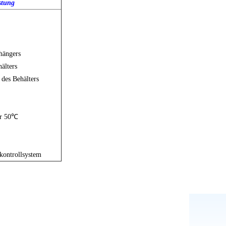
stung
hängers
älters
des Behälters
er 50℃
kontrollsystem