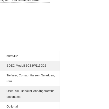
higkeit:
100 Stück pro Monat
50/60Hz
SDEC-Modell SC33W1150D2
Tiefsee-, Comap, Harsen, Smartgen,
usw.
Offen, still, Behälter, Anhängerart für
optionales
Optional