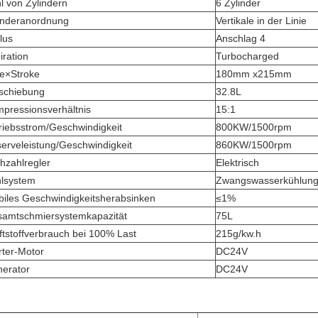
l von Zylindern
6 Zylinder
inderanordnung
Vertikale in der Linie
lus
Anschlag 4
iration
Turbocharged
e×Stroke
180mm x215mm
schiebung
32.8L
pressionsverhältnis
15:1
riebsstrom/Geschwindigkeit
800KW/1500rpm
erveleistung/Geschwindigkeit
860KW/1500rpm
hzahlregler
Elektrisch
lsystem
Zwangswasserkühlung
biles Geschwindigkeitsherabsinken
≤1%
amtschmiersystemkapazität
75L
ftstoffverbrauch bei 100% Last
215g/kw.h
rter-Motor
DC24V
erator
DC24V