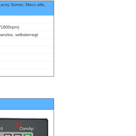
Leroy Somer, Mecc-alte,
/1800rpm)
anzlos, selbsterregt