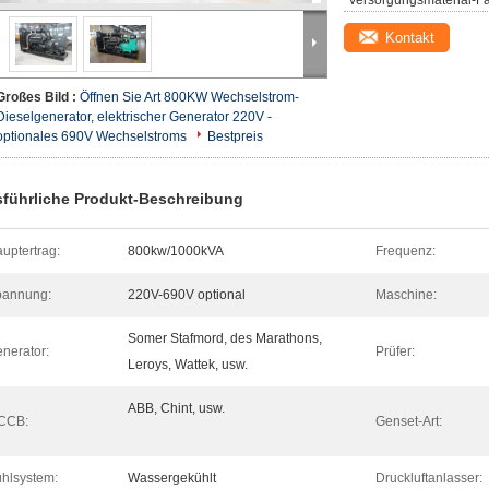
Versorgungsmaterial-Fä
Kontakt
Großes Bild :
Öffnen Sie Art 800KW Wechselstrom-
Dieselgenerator, elektrischer Generator 220V -
optionales 690V Wechselstroms
Bestpreis
führliche Produkt-Beschreibung
uptertrag:
800kw/1000kVA
Frequenz:
pannung:
220V-690V optional
Maschine:
Somer Stafmord, des Marathons,
nerator:
Prüfer:
Leroys, Wattek, usw.
ABB, Chint, usw.
CCB:
Genset-Art:
hlsystem:
Wassergekühlt
Druckluftanlasser: