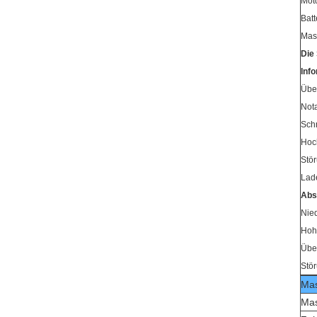
Mot
Bat
Mas
Die 
Inf
Übe
Not
Sch
Hoc
Stö
Lade
Absc
Nied
Hoh
Übe
Stör
Mas
Mas