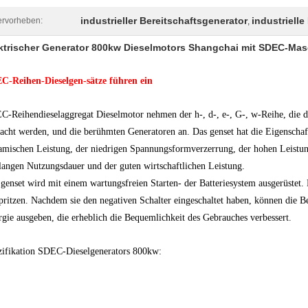
industrieller Bereitschaftsgenerator
industriell
rvorheben:
,
ktrischer Generator 800kw Dieselmotors Shangchai mit SDEC-M
C-Reihen-Dieselgen-sätze führen ein
-Reihendieselaggregat Dieselmotor nehmen der h-, d-, e-, G-, w-Reihe, die 
cht werden, und die berühmten Generatoren an. Das genset hat die Eigenschaf
mischen Leistung, der niedrigen Spannungsformverzerrung, der hohen Leistung
langen Nutzungsdauer und der guten wirtschaftlichen Leistung.
genset wird mit einem wartungsfreien Starten- der Batteriesystem ausgerüstet
pritzen. Nachdem sie den negativen Schalter eingeschaltet haben, können die B
gie ausgeben, die erheblich die Bequemlichkeit des Gebrauches verbessert.
zifikation SDEC-Dieselgenerators 800kw: