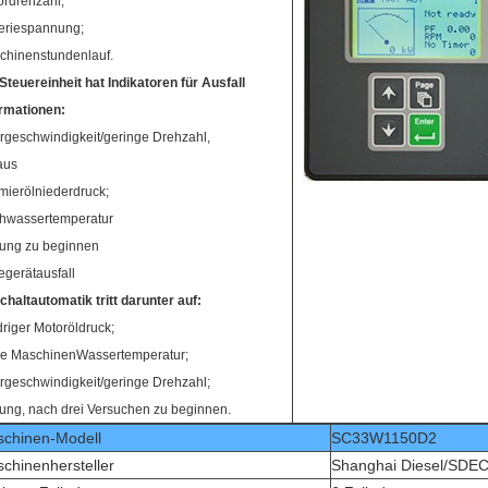
ordrehzahl;
teriespannung;
chinenstundenlauf.
Steuereinheit hat Indikatoren für Ausfall
ormationen:
rgeschwindigkeit/geringe Drehzahl,
aus
mierölniederdruck;
hwassertemperatur
rung zu beginnen
gerätausfall
haltautomatik tritt darunter auf:
riger Motoröldruck;
e MaschinenWassertemperatur;
rgeschwindigkeit/geringe Drehzahl;
ung, nach drei Versuchen zu beginnen.
chinen-Modell
SC33W1150D2
chinenhersteller
Shanghai Diesel/SDE