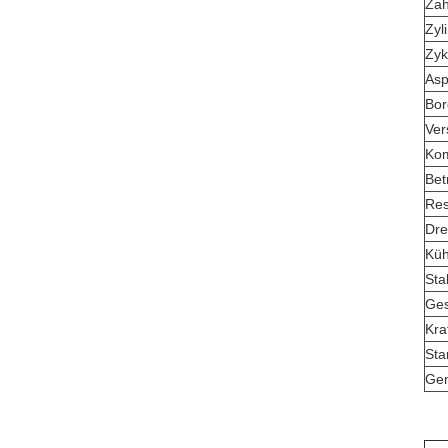
Zah
Zyl
Zyk
Asp
Bor
Ver
Kom
Bet
Res
Dre
Küh
Sta
Ges
Kra
Sta
Gen