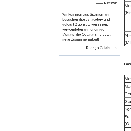
—— Pattawit
Me
(Ei
Wir kommen aus Spanien, wir
besuchen dieses facotory und
gekauft 2 gensets von ihnen,
verwendeten wir für einige
Monate, die Qualität sind gute,
Ab
nette Zusammenarbeit!
(Mi
—— Rodrigo Calabrano
Bew
Ma
Mas
Gen
Gen
Kon
St
(Of