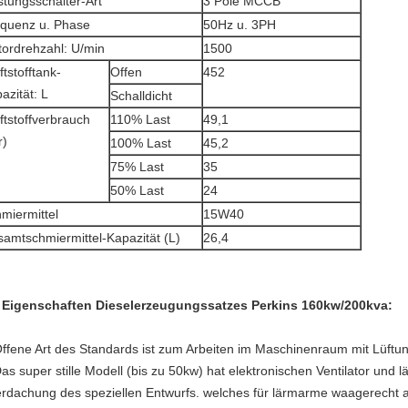
stungsschalter-Art
3 Pole MCCB
quenz u. Phase
50Hz u. 3PH
ordrehzahl: U/min
1500
ftstofftank-
Offen
452
azität: L
Schalldicht
ftstoffverbrauch
110% Last
49,1
r)
100% Last
45,2
75% Last
35
50% Last
24
miermittel
15W40
amtschmiermittel-Kapazität (L)
26,4
 Eigenschaften Dieselerzeugungssatzes Perkins 160kw/200kva:
Offene Art des Standards ist zum Arbeiten im Maschinenraum mit Lüftu
Das super stille Modell (bis zu 50kw) hat elektronischen Ventilator un
rdachung des speziellen Entwurfs. welches für lärmarme waagerecht a