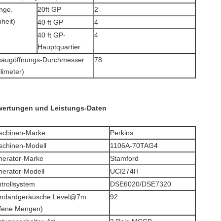
nge.
20ft GP
2
nheit)
40 ft GP
4
40 ft GP-
4
Hauptquartier
saugöffnungs-Durchmesser
78
llimeter)
ertungen und Leistungs-Daten
schinen-Marke
Perkins
chinen-Modell
1106A-70TAG4
erator-Marke
Stamford
erator-Modell
UCI274H
trollsystem
DSE6020/DSE7320
andardgeräusche Level@7m
92
fene Mengen)