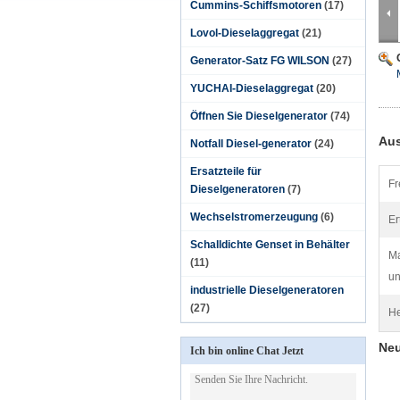
Cummins-Schiffsmotoren
(17)
Lovol-Dieselaggregat
(21)
Generator-Satz FG WILSON
(27)
YUCHAI-Dieselaggregat
(20)
Öffnen Sie Dieselgenerator
(74)
Aus
Notfall Diesel-generator
(24)
Ersatzteile für
Fr
Dieselgeneratoren
(7)
Wechselstromerzeugung
(6)
Er
Schalldichte Genset in Behälter
M
(11)
un
industrielle Dieselgeneratoren
(27)
He
Neu
Ich bin online Chat Jetzt