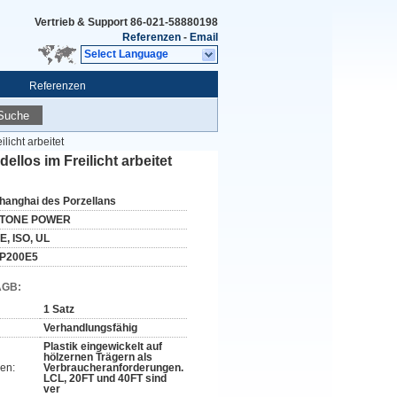
Vertrieb & Support
86-021-58880198
Referenzen
-
Email
Select Language
Referenzen
Suche
icht arbeitet
llos im Freilicht arbeitet
hanghai des Porzellans
TONE POWER
E, ISO, UL
P200E5
AGB:
1 Satz
Verhandlungsfähig
Plastik eingewickelt auf
hölzernen Trägern als
en:
Verbraucheranforderungen.
LCL, 20FT und 40FT sind
ver