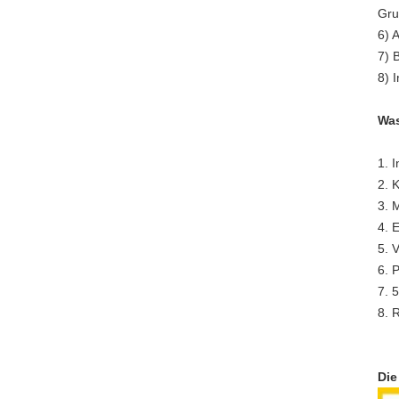
Gru
6) 
7) 
8) 
Was
1. 
2. 
3. 
4. 
5. 
6. 
7. 
8. 
Die