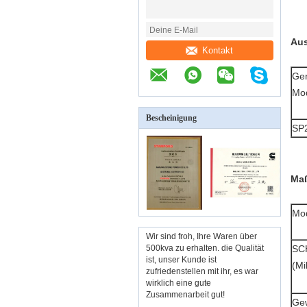
Aus
Kontakt
Ge
Mod
Bescheinigung
SP
Maß
Mod
Wir sind froh, Ihre Waren über
500kva zu erhalten. die Qualität
SC
ist, unser Kunde ist
(Mi
zufriedenstellen mit ihr, es war
wirklich eine gute
Zusammenarbeit gut!
Gew