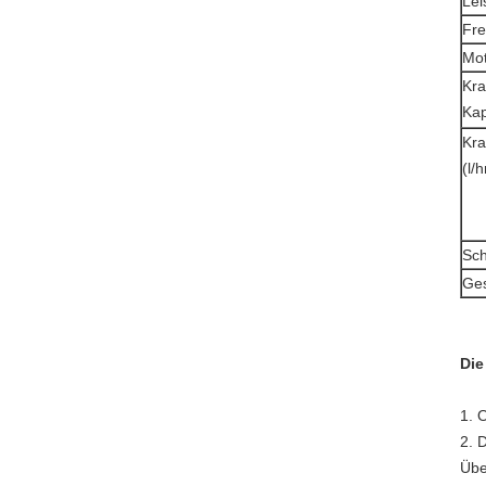
Lei
Fre
Mot
Kra
Kap
Kra
(l/h
Sch
Ges
Die
1. 
2. 
Übe