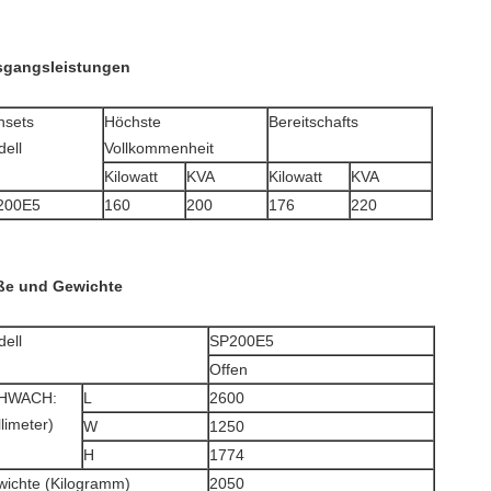
gangsleistungen
nsets
Höchste
Bereitschafts
ell
Vollkommenheit
Kilowatt
KVA
Kilowatt
KVA
200E5
160
200
176
220
e und Gewichte
ell
SP200E5
Offen
HWACH:
L
2600
llimeter)
W
1250
H
1774
ichte (Kilogramm)
2050