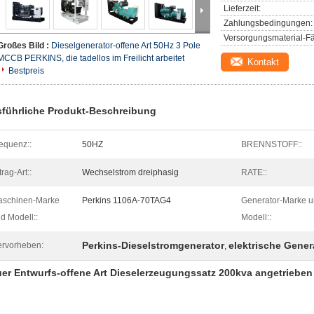
Lieferzeit:
Zahlungsbedingungen:
Versorgungsmaterial-Fä
Großes Bild :
Dieselgenerator-offene Art 50Hz 3 Pole
MCCB PERKINS, die tadellos im Freilicht arbeitet
Kontakt
Bestpreis
führliche Produkt-Beschreibung
equenz::
50HZ
BRENNSTOFF::
trag-Art::
Wechselstrom dreiphasig
RATE::
aschinen-Marke
Perkins 1106A-70TAG4
Generator-Marke 
d Modell::
Modell::
Perkins-Dieselstromgenerator
elektrische Gener
rvorheben:
,
er Entwurfs-offene Art Dieselerzeugungssatz 200kva angetriebe