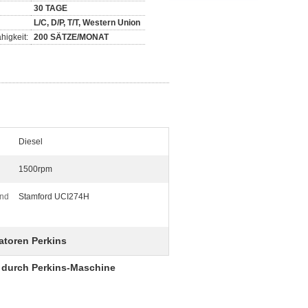
30 TAGE
L/C, D/P, T/T, Western Union
higkeit:
200 SÄTZE/MONAT
Diesel
1500rpm
und
Stamford UCI274H
atoren Perkins
n durch Perkins-Maschine