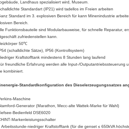
ogebäude, Landhaus spezialisiert wird, Museum.
Schalldichte Standardart (IP21) wird tadellos im Freien arbeiten
Ganz Standard im 3. explosiven Bereich für kann Minenindustrie arbeiten
losiven Bereich.
Alle Funktionsbauteile sind Modularbauweise, für schnelle Reparatur, er
tgeschäft zufriedenstellen kann.
Heizkörper 50℃
IP54 (schalldichte Sätze), IP56 (Kontrollsystem)
Niedriger Kraftstofftank mindestens 8 Stunden lang laufend
Für freundliche Erfahrung werden alle Input-/Outputantriebssteuerung u
te kombiniert.
inenergie-Standardkonfiguration des Dieselerzeugungssatzes an
Perkins-Maschine
Stamford-Generator (Marathon, Mecc-alte Wattek-Marke für Wahl)
Tiefsee-Bedienfeld DSE6020
CHINT-Markenleistungsschalter
8 Arbeitsstunde-niedriger Kraftstofftank (für die genset ≤ 650kVA höch