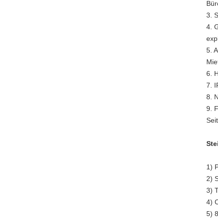
Bür
3. 
4. 
exp
5. 
Mie
6. 
7. 
8. 
9. 
Sei
Ste
1) 
2) 
3) 
4) 
5) 