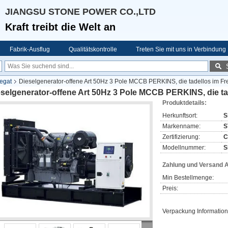
JIANGSU STONE POWER CO.,LTD
Kraft treibt die Welt an
Fabrik-Ausflug
Qualitätskontrolle
Treten Sie mit uns in Verbindung
egat
Dieselgenerator-offene Art 50Hz 3 Pole MCCB PERKINS, die tadellos im Freil
selgenerator-offene Art 50Hz 3 Pole MCCB PERKINS, die tade
Produktdetails:
Herkunftsort:
S
Markenname:
S
Zertifizierung:
C
Modellnummer:
S
Zahlung und Versand 
Min Bestellmenge:
Preis:
Verpackung Information