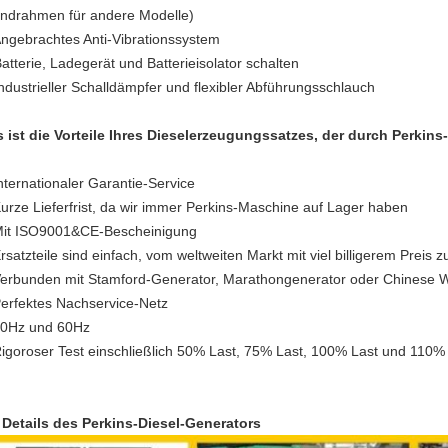
ndrahmen für andere Modelle)
Angebrachtes Anti-Vibrationssystem
Batterie, Ladegerät und Batterieisolator schalten
Industrieller Schalldämpfer und flexibler Abführungsschlauch
 ist die Vorteile Ihres Dieselerzeugungssatzes, der durch Perkin
Internationaler Garantie-Service
Kurze Lieferfrist, da wir immer Perkins-Maschine auf Lager haben
Mit ISO9001&CE-Bescheinigung
Ersatzteile sind einfach, vom weltweiten Markt mit viel billigerem Preis z
Verbunden mit Stamford-Generator, Marathongenerator oder Chinese 
Perfektes Nachservice-Netz
50Hz und 60Hz
Rigoroser Test einschließlich 50% Last, 75% Last, 100% Last und 110%
 Details des Perkins-Diesel-Generators