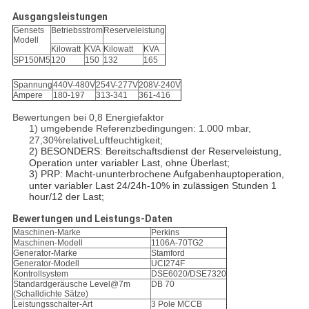
Ausgangsleistungen
Gensets
Betriebsstrom
Reserveleistung
Modell
Kilowatt
KVA
Kilowatt
KVA
SP150M5
120
150
132
165
Spannung
440V-480V
254V-277V
208V-240V
Ampere
180-197
313-341
361-416
Bewertungen bei 0,8 Energiefaktor
1)
umgebende Referenzbedingungen: 1.000 mbar,
27,30%relativeLuftfeuchtigkeit;
2)
BESONDERS: Bereitschaftsdienst der Reserveleistung,
Operation unter variabler Last, ohne Überlast;
3)
PRP: Macht-ununterbrochene Aufgabenhauptoperation,
unter variabler Last 24/24h-10% in zulässigen Stunden 1
hour/12 der Last;
Bewertungen und Leistungs-Daten
Maschinen-Marke
Perkins
Maschinen-Modell
1106A-70TG2
Generator-Marke
Stamford
Generator-Modell
UCI274F
Kontrollsystem
DSE6020/DSE7320
Standardgeräusche Level@7m
DB 70
(Schalldichte Sätze)
Leistungsschalter-Art
3 Pole MCCB