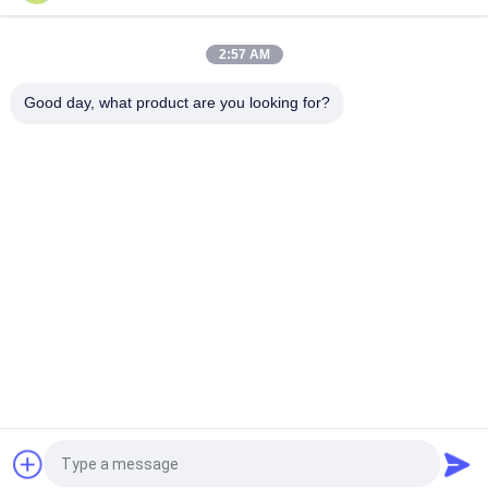
Perkins-Generator 13KVA/10KW Nennleistung Leroy Somer
Umgebungstemperatur -25°C bis 50°C.
2:57 AM
PERKINS Generator 10KVA/8KW Nennleistung Leroy Somer
Umgebungstemperatur -25°C bis 50°C.
Good day, what product are you looking for?
Beliebte Kategorien
Alle
Stilles 
Cummins 
Dieselaggregat
Dieselaggregat
Perkins-
Deutz 
Dieselaggregat
Dieselaggregat
MITSUBISHI-
Marine Diesel-
Dieselaggregat
Generator-Satz
Weichai-
Cummins-
Dieselaggregat
Schiffsmotoren
Fordern Sie ein Angebot