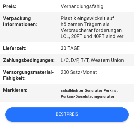
Preis:
Verhandlungsfähig
TRETEN
Verpackung
Plastik eingewickelt auf
SIE
Informationen:
hölzernen Trägern als
Verbraucheranforderungen.
MIT
LCL, 20FT und 40FT sind ver
UNS
Lieferzeit:
30 TAGE
IN
Zahlungsbedingungen:
L/C, D/P, T/T, Western Union
VERBINDUNG
Versorgungsmaterial-
200 Satz/Monat
Fähigkeit:
FORDERN
Markieren:
,
schalldichter Generator Perkins
SIE EIN
Perkins-Dieselstromgenerator
ZITAT
BESTPREIS
SITEMAP