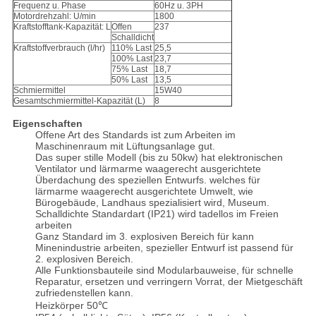
Frequenz u. Phase
60Hz u. 3PH
Motordrehzahl: U/min
1800
Kraftstofftank-Kapazität: L
Offen
237
Schalldicht
Kraftstoffverbrauch (l/hr)
110% Last
25,5
100% Last
23,7
75% Last
18,7
50% Last
13,5
Schmiermittel
15W40
Gesamtschmiermittel-Kapazität (L)
8
Eigenschaften
Offene Art des Standards ist zum Arbeiten im
Maschinenraum mit Lüftungsanlage gut.
Das super stille Modell (bis zu 50kw) hat elektronischen
Ventilator und lärmarme waagerecht ausgerichtete
Überdachung des speziellen Entwurfs. welches für
lärmarme waagerecht ausgerichtete Umwelt, wie
Bürogebäude, Landhaus spezialisiert wird, Museum.
Schalldichte Standardart (IP21) wird tadellos im Freien
arbeiten
Ganz Standard im 3. explosiven Bereich für kann
Minenindustrie arbeiten, spezieller Entwurf ist passend für
2. explosiven Bereich.
Alle Funktionsbauteile sind Modularbauweise, für schnelle
Reparatur, ersetzen und verringern Vorrat, der Mietgeschäft
zufriedenstellen kann.
Heizkörper 50℃