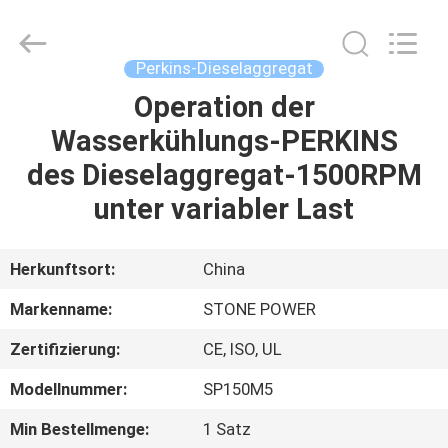
JIANGSU
STONE
POWER
CO.,LTD.
All
Perkins-Dieselaggregat
Rights
Reserved.
Operation der
HAUS
Wasserkühlungs-PERKINS
PRODUKTE
des Dieselaggregat-1500RPM
unter variabler Last
ÜBER
UNS
Herkunftsort:
China
Markenname:
STONE POWER
FABRIK-
Zertifizierung:
CE, ISO, UL
AUSFLUG
Modellnummer:
SP150M5
QUALITÄTSKONTROLLE
Min Bestellmenge:
1 Satz