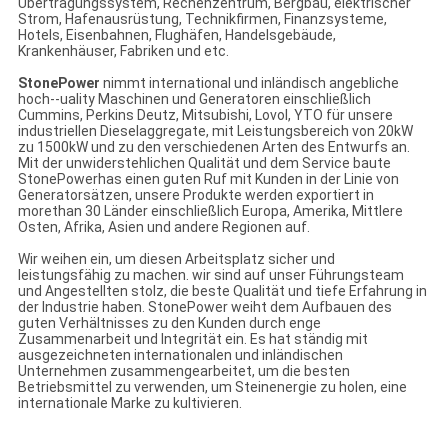
Übertragungssystem, Rechenzentrum, Bergbau, elektrischer
Strom, Hafenausrüstung, Technikfirmen, Finanzsysteme,
Hotels, Eisenbahnen, Flughäfen, Handelsgebäude,
Krankenhäuser, Fabriken und etc.
StonePower
nimmt international und inländisch angebliche
hoch--uality Maschinen und Generatoren einschließlich
Cummins, Perkins Deutz, Mitsubishi, Lovol, YTO für unsere
industriellen Dieselaggregate, mit Leistungsbereich von 20kW
zu 1500kW und zu den verschiedenen Arten des Entwurfs an.
Mit der unwiderstehlichen Qualität und dem Service baute
StonePowerhas einen guten Ruf mit Kunden in der Linie von
Generatorsätzen, unsere Produkte werden exportiert in
morethan 30 Länder einschließlich Europa, Amerika, Mittlere
Osten, Afrika, Asien und andere Regionen auf.
Wir weihen ein, um diesen Arbeitsplatz sicher und
leistungsfähig zu machen. wir sind auf unser Führungsteam
und Angestellten stolz, die beste Qualität und tiefe Erfahrung in
der Industrie haben. StonePower weiht dem Aufbauen des
guten Verhältnisses zu den Kunden durch enge
Zusammenarbeit und Integrität ein. Es hat ständig mit
ausgezeichneten internationalen und inländischen
Unternehmen zusammengearbeitet, um die besten
Betriebsmittel zu verwenden, um Steinenergie zu holen, eine
internationale Marke zu kultivieren.