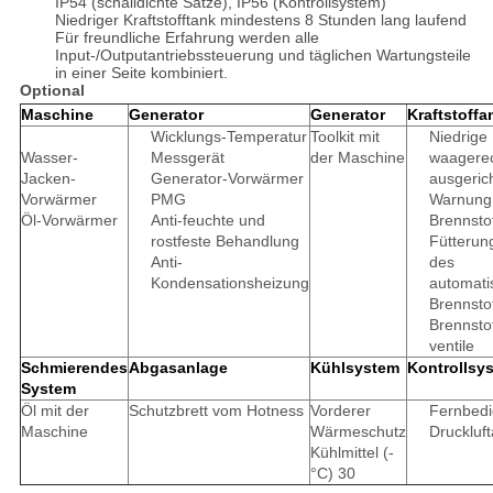
IP54 (schalldichte Sätze), IP56 (Kontrollsystem)
Niedriger Kraftstofftank mindestens 8 Stunden lang laufend
Für freundliche Erfahrung werden alle
Input-/Outputantriebssteuerung und täglichen Wartungsteile
in einer Seite kombiniert.
Optional
Maschine
Generator
Generator
Kraftstoffa
Wicklungs-Temperatur
Toolkit mit
Niedrige
Wasser-
Messgerät
der Maschine
waagere
Jacken-
Generator-Vorwärmer
ausgeric
Vorwärmer
PMG
Warnung
Öl-Vorwärmer
Anti-feuchte und
Brennsto
rostfeste Behandlung
Fütterun
Anti-
des
Kondensationsheizung
automati
Brennsto
Brennstof
ventile
Schmierendes
Abgasanlage
Kühlsystem
Kontrollsy
System
Öl mit der
Schutzbrett vom Hotness
Vorderer
Fernbedi
Maschine
Wärmeschutz
Druckluf
Kühlmittel (-
°C) 30