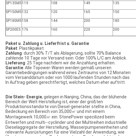
SP135M5
119
108
149
135
SP150M5
132
120
165
150
SP180M5
158
144
200
180
SP200E5
176
160
220
200
Paket u. Zahlung u. Lieferfrist u. Garantie
Paket
: Plastikpaket.
Zahlung
: durch 30% T/T als Ablagerung, sollte 70% Balance
zahlende 10 Tage vor Versand sein. Oder 100% L/C am Anblick.
Lieferung
: 25 Tage nachdem wir die Anzahlung erhalten.
Garantie
: Alle Topower-Waren werden gemäß unseren
Garantiebedingungen während eines Zeitraums von 12 Monaten
vom Versanddatum oder von 1000 laufenden Stunden nach das
In Auftrag geben gerechtfertigt, welches Datum eher auftritt.
Die Stein- Energie
, gelegen in Nanjing, China, das der blühende
Bereich der Welt-Herstellung ist, einer der größten
Produktionsstandorte von Diesel-generater stellte in China,
Bedeckung ein Bereich von 35,000㎡ und mit einem
Montagewerk 10,000㎡ ein. StonePower specilized beim
Entwerfen und multi--cyclinder und der Multireihen industrielle
Dieselaggregate der Herstellung, Wasserpumpeneinheiten und
relevante Ausrüstungen für eine Vielzahl der Anwendung, wie