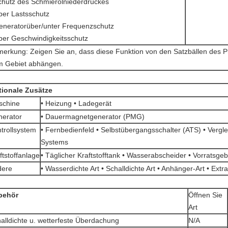
chutz des Schmierölniederdruckes
ber Lastsschutz
eneratorüber/unter Frequenzschutz
ber Geschwindigkeitsschutz
erkung: Zeigen Sie an, dass diese Funktion von den Satzbällen des P
 Gebiet abhängen.
tionale Zusätze
schine
• Heizung • Ladegerät
erator
• Dauermagnetgenerator (PMG)
trollsystem
• Fernbedienfeld • Selbstübergangsschalter (ATS) • Vergle
Systems
ftstoffanlage
• Täglicher Kraftstofftank • Wasserabscheider • Vorratsge
dere
• Wasserdichte Art • Schalldichte Art • Anhänger-Art • Extra
behör
Öffnen Sie
Art
alldichte u. wetterfeste Überdachung
N/A