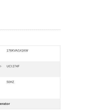
176KVA/141KW
r-
UCI 274F
50HZ
erator