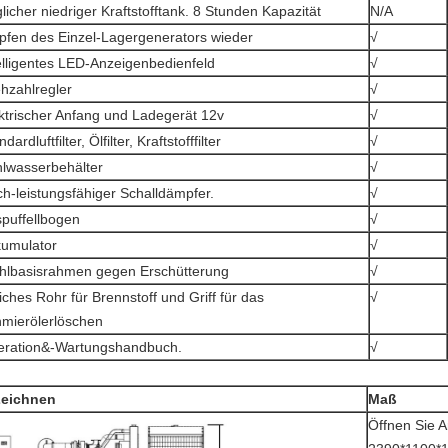
licher niedriger Kraftstofftank. 8 Stunden Kapazität
N/A
pfen des Einzel-Lagergenerators wieder
√
elligentes LED-Anzeigenbedienfeld
√
hzahlregler
√
ktrischer Anfang und Ladegerät 12v
√
dardluftfilter, Ölfilter, Kraftstofffilter
√
lwasserbehälter
√
h-leistungsfähiger Schalldämpfer.
√
puffellbogen
√
umulator
√
hlbasisrahmen gegen Erschütterung
√
ches Rohr für Brennstoff und Griff für das
√
mierölerlöschen
ration&-Wartungshandbuch.
√
eichnen
Maß
Öffnen Sie Ar