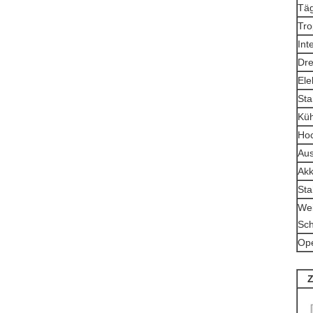
Täg
Tro
Int
Dre
Ele
Stan
Küh
Hoc
Aus
Akk
Sta
Wei
Sch
Ope
Z