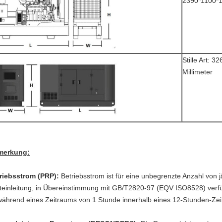
2390*1100*1
Stille Art: 
Millimeter
merkung:
riebsstrom (PRP):
Betriebsstrom ist für eine unbegrenzte Anzahl von j
teinleitung, in Übereinstimmung mit GB/T2820-97 (EQV ISO8528) verfü
 während eines Zeitraums von 1 Stunde innerhalb eines 12-Stunden-Zei