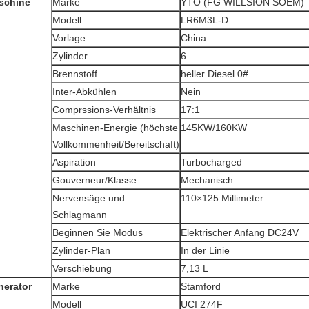
schine
Marke
YTO (FG WILLSION SOEM)
Modell
LR6M3L-D
Vorlage:
China
Zylinder
6
Brennstoff
heller Diesel 0#
Inter-Abkühlen
Nein
Comprssions-Verhältnis
17:1
Maschinen-Energie (höchste
145KW/160KW
Vollkommenheit/Bereitschaft)
Aspiration
Turbocharged
Gouverneur/Klasse
Mechanisch
Nervensäge und
110×125 Millimeter
Schlagmann
Beginnen Sie Modus
Elektrischer Anfang DC24V
Zylinder-Plan
In der Linie
Verschiebung
7,13 L
nerator
Marke
Stamford
Modell
UCI 274F