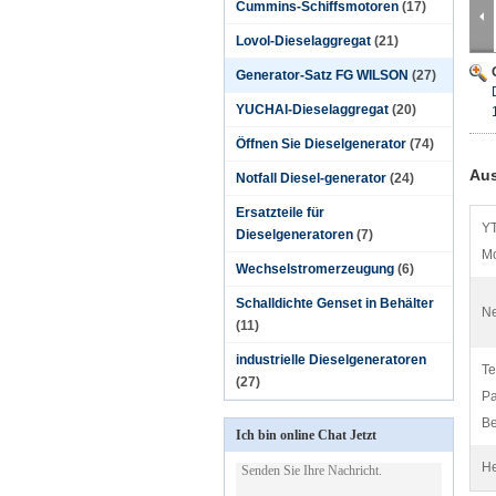
Cummins-Schiffsmotoren
(17)
Lovol-Dieselaggregat
(21)
Generator-Satz FG WILSON
(27)
YUCHAI-Dieselaggregat
(20)
Öffnen Sie Dieselgenerator
(74)
Aus
Notfall Diesel-generator
(24)
Ersatzteile für
Y
Dieselgeneratoren
(7)
Mo
Wechselstromerzeugung
(6)
Schalldichte Genset in Behälter
Ne
(11)
industrielle Dieselgeneratoren
Te
(27)
Pa
Be
Ich bin online Chat Jetzt
He