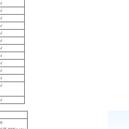
√
√
√
√
√
√
√
√
√
√
√
√
√
t: