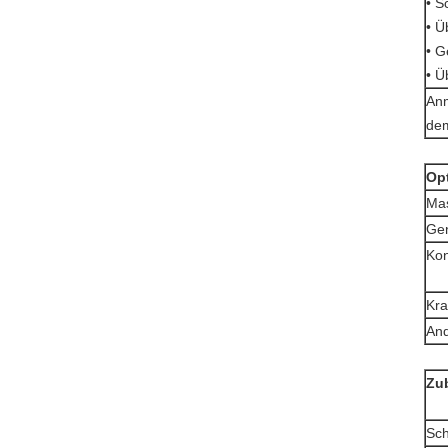
• S
• Ü
• G
• Ü
Anm
dem
Op
Ma
Gen
Kon
Kra
An
Zu
Sch