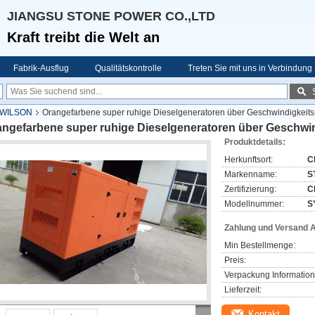
JIANGSU STONE POWER CO.,LTD
Kraft treibt die Welt an
Fabrik-Ausflug
Qualitätskontrolle
Treten Sie mit uns in Verbindung
G WILSON
Orangefarbene super ruhige Dieselgeneratoren über Geschwindigkei
angefarbene super ruhige Dieselgeneratoren über Geschw
Produktdetails:
Herkunftsort:
C
Markenname:
S
Zertifizierung:
C
Modellnummer:
S
Zahlung und Versand 
Min Bestellmenge:
Preis:
Verpackung Information
Lieferzeit:
Kontakt