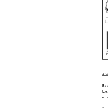
An
Bet
Las
ist