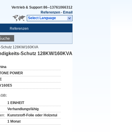
Vertrieb & Support
86--13761066312
Referenzen
-
Email
Select Language
Referenzen
Suche
ts-Schutz 128KW/160KVA
indigkeits-Schutz 128KW/160KVA
hina
TONE POWER
E
Y160E5
AGB:
1 EINHEIT
Verhandlungsfähig
en:
Kunststoff-Folie oder Holzetui
1 Monat