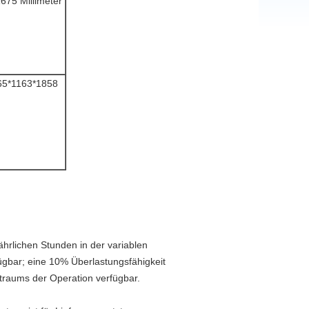
675 Millimeter
3265*1163*1858
ährlichen Stunden in der variablen
gbar; eine 10% Überlastungsfähigkeit
traums der Operation verfügbar.