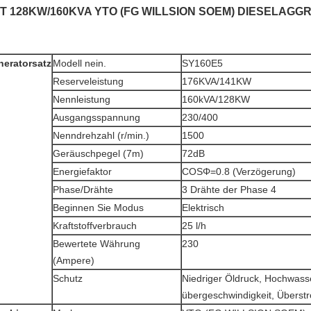
T 128KW/160KVA YTO (FG WILLSION SOEM) DIESELAGG
neratorsatz
Modell nein.
SY160E5
Reserveleistung
176KVA/141KW
Nennleistung
160kVA/128KW
Ausgangsspannung
230/400
Nenndrehzahl (r/min.)
1500
Geräuschpegel (7m)
72dB
Energiefaktor
COSΦ=0.8 (Verzögerung)
Phase/Drähte
3 Drähte der Phase 4
Beginnen Sie Modus
Elektrisch
Kraftstoffverbrauch
25 l/h
Bewertete Währung
230
(Ampere)
Schutz
Niedriger Öldruck, Hochwass
übergeschwindigkeit, Überst