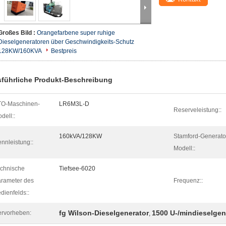
Großes Bild :
Orangefarbene super ruhige
Dieselgeneratoren über Geschwindigkeits-Schutz
128KW/160KVA
Bestpreis
führliche Produkt-Beschreibung
TO-Maschinen-
LR6M3L-D
Reserveleistung::
dell::
160kVA/128KW
Stamford-Generato
nnleistung::
Modell::
chnische
Tiefsee-6020
rameter des
Frequenz::
dienfelds::
fg Wilson-Dieselgenerator
1500 U-/mindieselgen
rvorheben:
,