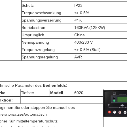
Schutz
IP23
Frequenzschwankung
≤± 0.5%
Spannungsverzerrung
<4%
Betriebsstrom
160KVA (128KW)
Ursprünglich
China
Nennspannung
400/230 V
Frequenzregelung
≤± 0.5% (Stall)
Spannungsregelung
AVR
hnische Parameter des
Bedienfelds:
rke
Tiefsee
Modell
6020
nktion:
eginnen Sie oder stoppen Sie manuell des
eratorsatzes/automatisch
oher Kühlmitteltemperaturschutz