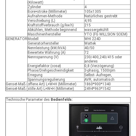
(Kilowatt)
Zylinder
4
Bore×stroke (Millimeter)
105x1305
Aufnahmen-Methode
Natürliches gestrebt
Verschiebung (L)
4,95
Kraftstoffverbrauch (g/kw.h)
215
Abkühlen, Methode beginnend
wassergekühlt
Maschinenhersteller
YTO (FG WILLSION SOEM)
GENERATOR
Modell
WHI 224D
Generatorhersteller
Wattek
Nennleistung (kW/kVA)
40/50
Bewertete Währung (A)
72
Nennspannung (V)
230/400,240/415 oder
anderes
Energiefaktor (cosø)
0,8 (Verzögerung)
Phase/Drehgeschwindigkeit
3-phasig, 1500rpm
Erregung
Selbst- Aufregen,
Spannungsregulierung
AVR, automatisch
Genset-Maß (offene Art) L×W×H (Millimeter)
1860*900*1340
Genset-Maß (stille Art) L×W×H (Millimeter)
2494*963*1542
Technische Parameter des
Bedienfelds: