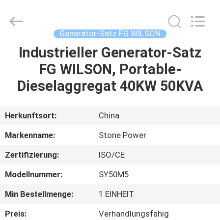
JIANGSU
STONE
POWER
CO.,LTD.
All
Generator-Satz FG WILSON
Rights
Reserved.
Industrieller Generator-Satz
HAUS
FG WILSON, Portable-
PRODUKTE
Dieselaggregat 40KW 50KVA
ÜBER
Herkunftsort:
China
UNS
Markenname:
Stone Power
Zertifizierung:
ISO/CE
FABRIK-
Modellnummer:
SY50M5
AUSFLUG
Min Bestellmenge:
1 EINHEIT
QUALITÄTSKONTROLLE
Preis:
Verhandlungsfähig