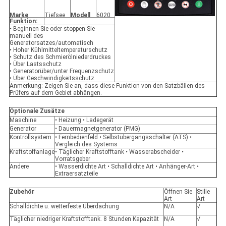
Marke
Tiefsee
Modell
6020
Funktion:
• Beginnen Sie oder stoppen Sie
manuell des
Generatorsatzes/automatisch
• Hoher Kühlmitteltemperaturschutz
• Schutz des Schmierölniederdruckes
• Über Lastsschutz
• Generatorüber/unter Frequenzschutz
• Über Geschwindigkeitsschutz
Anmerkung: Zeigen Sie an, dass diese Funktion von den Satzbällen des
Prüfers auf dem Gebiet abhängen.
Optionale Zusätze
Maschine
• Heizung • Ladegerät
Generator
• Dauermagnetgenerator (PMG)
Kontrollsystem
• Fernbedienfeld • Selbstübergangsschalter (ATS) •
Vergleich des Systems
Kraftstoffanlage
• Täglicher Kraftstofftank • Wasserabscheider •
Vorratsgeber
Andere
• Wasserdichte Art • Schalldichte Art • Anhänger-Art •
Extraersatzteile
Zubehör
Öffnen Sie
Stille
Art
Art
Schalldichte u. wetterfeste Überdachung
N/A
√
Täglicher niedriger Kraftstofftank. 8 Stunden Kapazität
N/A
√