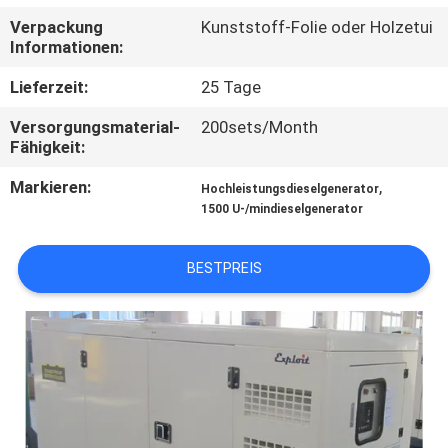
Verpackung
Kunststoff-Folie oder Holzetui
TRETEN
Informationen:
SIE
Lieferzeit:
25 Tage
MIT
Versorgungsmaterial-
200sets/Month
UNS
Fähigkeit:
IN
Markieren:
,
Hochleistungsdieselgenerator
VERBINDUNG
1500 U-/mindieselgenerator
BESTPREIS
FORDERN
SIE EIN
ZITAT
SITEMAP