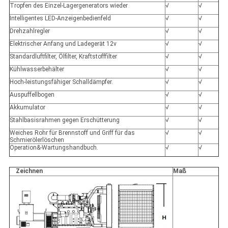
Tropfen des Einzel-Lagergenerators wieder
√
√
Intelligentes LED-Anzeigenbedienfeld
√
√
Drehzahlregler
√
√
Elektrischer Anfang und Ladegerät 12v
√
√
Standardluftfilter, Ölfilter, Kraftstofffilter
√
√
Kühlwasserbehälter
√
√
Hoch-leistungsfähiger Schalldämpfer.
√
√
Auspuffellbogen
√
√
Akkumulator
√
√
Stahlbasisrahmen gegen Erschütterung
√
√
Weiches Rohr für Brennstoff und Griff für das
√
√
Schmierölerlöschen
Operation&-Wartungshandbuch.
√
√
Zeichnen
Maß