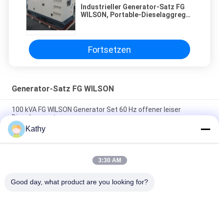
Industrieller Generator-Satz FG
WILSON, Portable-Dieselaggregat
40KW 50KVA
Fortsetzen
Generator-Satz FG WILSON
100 kVA FG WILSON Generator Set 60 Hz offener leiser
Dieselgenerator
Kathy
Portable-offene Art Diesel- Generator Bedienfeld
30KW/37.5KVA Tiefsee-6020
3:30 AM
4 Generator-Satz des Zylinder-FG WILSON, schalldichter
Dieselgenerator 20KW/25KVA
Good day, what product are you looking for?
Beliebte Kategorien
Alle