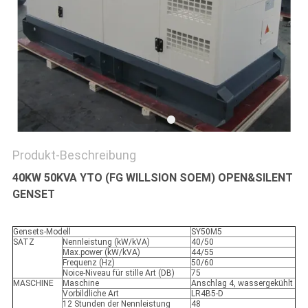
PRIVACY
POLICY
Produkt-Beschreibung
40KW 50KVA YTO (FG WILLSION SOEM) OPEN&SILENT
GENSET
Gensets-Modell
SY50M5
SATZ
Nennleistung (kW/kVA)
40/50
Max.power (kW/kVA)
44/55
Frequenz (Hz)
50/60
Noice-Niveau für stille Art (DB)
75
MASCHINE
Maschine
Anschlag 4, wassergekühlt
Vorbildliche Art
LR4B5-D
12 Stunden der Nennleistung
48