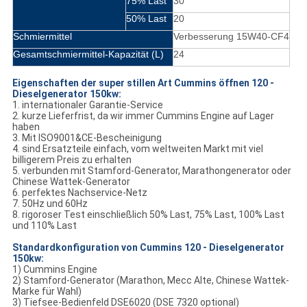
75% Last
30
50% Last
20
Schmiermittel
Verbesserung 15W40-CF4
Gesamtschmiermittel-Kapazität (L)
24
Eigenschaften der super stillen Art Cummins öffnen
120 -
Dieselgenerator
150kw
:
1. internationaler Garantie-Service
2. kurze Lieferfrist, da wir immer Cummins Engine auf Lager
haben
3. Mit ISO9001&CE-Bescheinigung
4. sind Ersatzteile einfach, vom weltweiten Markt mit viel
billigerem Preis zu erhalten
5. verbunden mit Stamford-Generator, Marathongenerator oder
Chinese Wattek-Generator
6. perfektes Nachservice-Netz
7. 50Hz und 60Hz
8. rigoroser Test einschließlich 50% Last, 75% Last, 100% Last
und 110% Last
Standardkonfiguration von Cummins 120 - Dieselgenerator
150kw:
1)
Cummins Engine
2) Stamford-Generator (Marathon, Mecc Alte, Chinese Wattek-
Marke für Wahl)
3) Tiefsee-Bedienfeld DSE6020 (DSE 7320 optional)