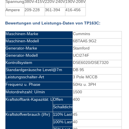
Spannung
380V-415V
220V-240V
190V-208V
Ampere
209-228
361-394
416-456
Bewertungen und Leistungs-Daten von TP163C:
Maschinen-Marke
Cummins
Maschinen-Modell
6BTAA5.9G2
Generator-Marke
Stamford
Generator-Modell
UCI274F
Kontrollsystem
DSE6020/DSE7320
Standardgeräusche Level@7m
DB 95
Leistungsschalter-Art
3 Pole MCCB
Frequenz u. Phase
50Hz u. 3PH
Motordrehzahl: U/min
1500
Kraftstofftank-Kapazität: L
Offen
400
Schalldicht
Kraftstoffverbrauch (l/hr)
110% Last
45
100% Last
40