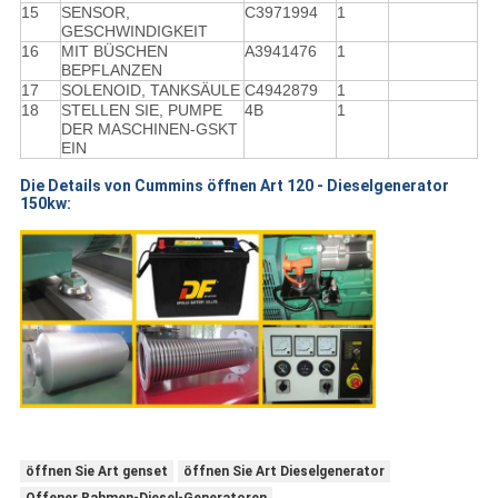
15
SENSOR,
C3971994
1
GESCHWINDIGKEIT
16
MIT BÜSCHEN
A3941476
1
BEPFLANZEN
17
SOLENOID, TANKSÄULE
C4942879
1
18
STELLEN SIE, PUMPE
4B
1
DER MASCHINEN-GSKT
EIN
Die Details von Cummins öffnen Art
120 -
Dieselgenerator
150kw
:
öffnen Sie Art genset
öffnen Sie Art Dieselgenerator