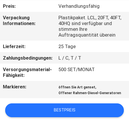
Preis:
Verhandlungsfähig
TRETEN
Verpackung
Plastikpaket. LCL, 20FT, 40FT,
SIE
Informationen:
40HQ sind verfügbar und
stimmen Ihre
MIT
Auftragsquantität überein
UNS
Lieferzeit:
25 Tage
IN
Zahlungsbedingungen:
L / C, T / T
VERBINDUNG
Versorgungsmaterial-
500 SET/MONAT
Fähigkeit:
FORDERN
Markieren:
,
öffnen Sie Art genset
SIE EIN
Offener Rahmen-Diesel-Generatoren
ZITAT
BESTPREIS
SITEMAP