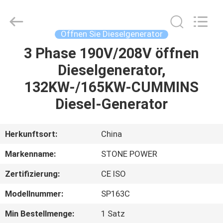
JIANGSU
STONE
POWER
CO.,LTD.
All
Öffnen Sie Dieselgenerator
Rights
Reserved.
3 Phase 190V/208V öffnen
HAUS
Dieselgenerator,
PRODUKTE
132KW-/165KW-CUMMINS
Diesel-Generator
ÜBER
UNS
Herkunftsort:
China
Markenname:
STONE POWER
FABRIK-
Zertifizierung:
CE ISO
AUSFLUG
Modellnummer:
SP163C
QUALITÄTSKONTROLLE
Min Bestellmenge:
1 Satz