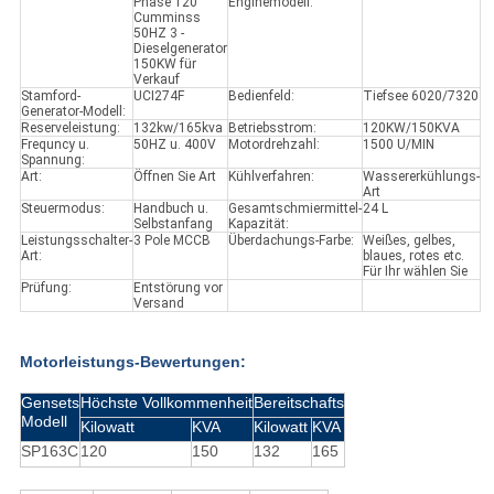
Phase 120
Enginemodell:
Cumminss
50HZ 3 -
Dieselgenerator
150KW für
Verkauf
Stamford-
UCI274F
Bedienfeld:
Tiefsee 6020/7320
Generator-Modell:
Reserveleistung:
132kw/165kva
Betriebsstrom:
120KW/150KVA
Frequncy u.
50HZ u. 400V
Motordrehzahl:
1500 U/MIN
Spannung:
Art:
Öffnen Sie Art
Kühlverfahren:
Wassererkühlungs-
Art
Steuermodus:
Handbuch u.
Gesamtschmiermittel-
24 L
Selbstanfang
Kapazität:
Leistungsschalter-
3 Pole MCCB
Überdachungs-Farbe:
Weißes, gelbes,
Art:
blaues, rotes etc.
Für Ihr wählen Sie
Prüfung:
Entstörung vor
Versand
Motorleistungs-Bewertungen:
Gensets
Höchste Vollkommenheit
Bereitschafts
Modell
Kilowatt
KVA
Kilowatt
KVA
SP163C
120
150
132
165