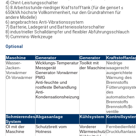
4) Chint-Leistungsschalter
5) 8 Arbeitsstunde-niedriger Kraftstofftank (für die genset ≤
650kVA höchste Vollkommenheit, nur den Grundrahmen für
andere Modelle)
6) angebrachtes Anti-Vibrationssystem
7) Batterie, Ladegerät und Batterieisolatorschalter
8) industrieller Schalldämpfer und flexibler Abführungsschlauch
9) Cummins-Werkzeuge
Optional
Maschine
Generator
Generator
Kraftstoffanla
Wasser-
Wicklungs-Temperatur
Toolkit mit
Niedrige
Jacken-
Messgerät
der Maschine
waagerecht
Vorwärmer
Generator-Vorwärmer
ausgerichtete
Öl-Vorwärmer
PMG
Warnung des
Anti-feuchte und
Brennstoffs
rostfeste Behandlung
Fütterungssys
Anti-
des
Kondensationsheizung
automatischen
Brennstoffs
Brennstoffc$t-
ventile
Schmierendes
Abgasanlage
Kühlsystem
Kontrollsyste
System
Öl mit der
Schutzbrett vom
Vorderer
Fernbedienfeld
Maschine
Hotness
Wärmeschutz
Druckluftanlass