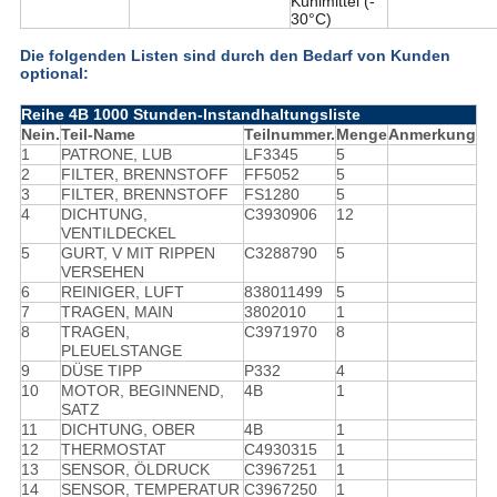
Kühlmittel (-
30°C)
Die folgenden Listen sind durch den Bedarf von Kunden
optional:
Reihe 4B 1000 Stunden-Instandhaltungsliste
Nein.
Teil-Name
Teilnummer.
Menge
Anmerkung
1
PATRONE, LUB
LF3345
5
2
FILTER, BRENNSTOFF
FF5052
5
3
FILTER, BRENNSTOFF
FS1280
5
4
DICHTUNG,
C3930906
12
VENTILDECKEL
5
GURT, V MIT RIPPEN
C3288790
5
VERSEHEN
6
REINIGER, LUFT
838011499
5
7
TRAGEN, MAIN
3802010
1
8
TRAGEN,
C3971970
8
PLEUELSTANGE
9
DÜSE TIPP
P332
4
10
MOTOR, BEGINNEND,
4B
1
SATZ
11
DICHTUNG, OBER
4B
1
12
THERMOSTAT
C4930315
1
13
SENSOR, ÖLDRUCK
C3967251
1
14
SENSOR, TEMPERATUR
C3967250
1