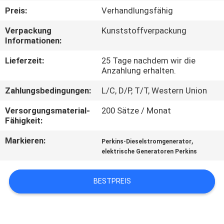
Preis:
Verhandlungsfähig
TRETEN
Verpackung
Kunststoffverpackung
SIE
Informationen:
MIT
Lieferzeit:
25 Tage nachdem wir die
UNS
Anzahlung erhalten.
IN
Zahlungsbedingungen:
L/C, D/P, T/T, Western Union
VERBINDUNG
Versorgungsmaterial-
200 Sätze / Monat
Fähigkeit:
FORDERN
Markieren:
,
Perkins-Dieselstromgenerator
elektrische Generatoren Perkins
SIE EIN
ZITAT
BESTPREIS
SITEMAP