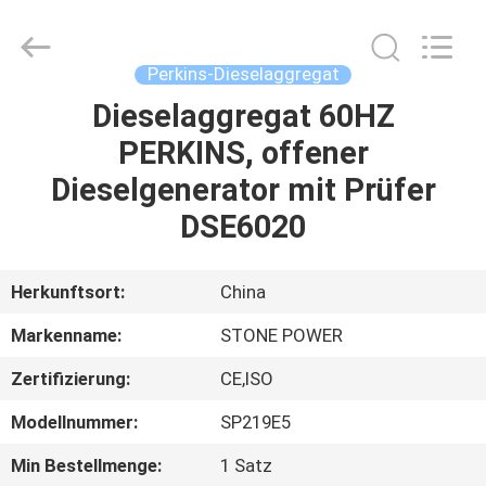
JIANGSU
STONE
POWER
CO.,LTD.
All
Perkins-Dieselaggregat
Rights
Reserved.
Dieselaggregat 60HZ
HAUS
PERKINS, offener
PRODUKTE
Dieselgenerator mit Prüfer
DSE6020
ÜBER
UNS
Herkunftsort:
China
Markenname:
STONE POWER
FABRIK-
Zertifizierung:
CE,ISO
AUSFLUG
Modellnummer:
SP219E5
QUALITÄTSKONTROLLE
Min Bestellmenge:
1 Satz