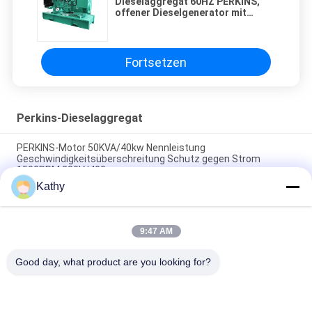
Dieselaggregat 60HZ PERKINS,
offener Dieselgenerator mit
Prüfer DSE6020
Fortsetzen
Perkins-Dieselaggregat
PERKINS-Motor 50KVA/40kw Nennleistung
Geschwindigkeitsüberschreitung Schutz gegen Strom
1500PRM 230V/400
Kathy
Perkins-Generator 13KVA/10KW Nennleistung Leroy Somer
Umgebungstemperatur -25°C bis 50°C.
9:47 AM
PERKINS Generator 10KVA/8KW Nennleistung Leroy Somer
Umgebungstemperatur -25°C bis 50°C.
Good day, what product are you looking for?
Beliebte Kategorien
Alle