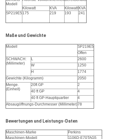
Modell
Kilowatt
KVA
Kilowatt
KVA
SP219E5
175
219
193
241
Maße und Gewichte
Modell
SP219E5
Offen
SCHWACH:
L
2600
(Millimeter)
W
1250
H
1774
Gewichte (Kilogramm)
2050
Menge.
20ft GP
2
(Einheit)
40 ft GP
4
40 ft GP-Hauptquartier
4
Absaugöffnungs-Durchmesser (Millimeter)
78
Bewertungen und Leistungs-Daten
Maschinen-Marke
Perkins
Maschinen-Modell
1106D-E70TAG5