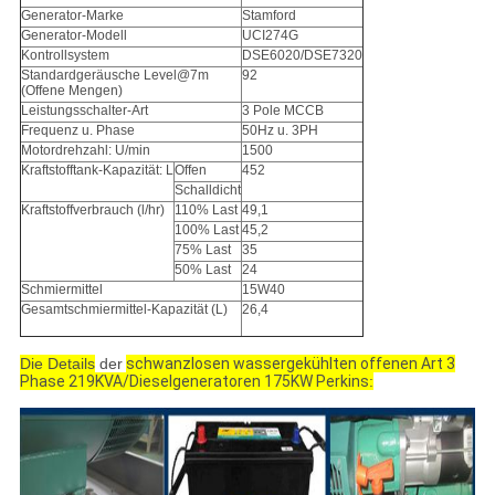
Generator-Marke
Stamford
Generator-Modell
UCI274G
Kontrollsystem
DSE6020/DSE7320
Standardgeräusche Level@7m
92
(Offene Mengen)
Leistungsschalter-Art
3 Pole MCCB
Frequenz u. Phase
50Hz u. 3PH
Motordrehzahl: U/min
1500
Kraftstofftank-Kapazität: L
Offen
452
Schalldicht
Kraftstoffverbrauch (l/hr)
110% Last
49,1
100% Last
45,2
75% Last
35
50% Last
24
Schmiermittel
15W40
Gesamtschmiermittel-Kapazität (L)
26,4
Die Details
der
schwanzlosen wassergekühlten offenen Art 3
Phase 219KVA/Dieselgeneratoren 175KW Perkins
: