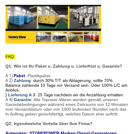
FAQ:
Q1: Wie ist Ihr Paket u. Zahlung u. Lieferfrist u. Garantie?
A.1)
Paket
:
Plastikpaket.
A.2)
Zahlung
:
durch 30% T/T als Ablagerung, sollte 70%
Balance zahlende 10 Tage vor Versand sein. Oder 100% L/C am
Anblick.
) Lieferung A.3
:
25 Tage nachdem wir die Anzahlung erhalten.
A.4)
Garantie:
Alle Topower-Waren werden gemäß unseren
Garantiebedingungen während eines Zeitraums von 12 Monaten
vom Versanddatum oder von 1000 laufenden Stunden nach das
In Auftrag geben gerechtfertigt, welches Datum eher auftritt.
Q2: Irgendwelche Vorteile über Ihre Firma?
Antworten: STONEPOWER-Marken-Diesel-Generatoren