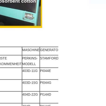
MASCHINE
GENERATOR
STE
PERKINS-
STAMFORD
LERY
WATTEK
KOMMENHEIT
MODELL
SOMER
403D-11G
PI044E
LSA 40
WHI
VS1
164B
403D-15G
PI044G
TAL-
WHI
A40-C
164C
404D-22G
PI144D
TAL-
WHI
A40-F
184ES