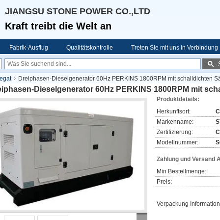
JIANGSU STONE POWER CO.,LTD
Kraft treibt die Welt an
Fabrik-Ausflug
Qualitätskontrolle
Treten Sie mit uns in Verbindung
egat
Dreiphasen-Dieselgenerator 60Hz PERKINS 1800RPM mit schalldichten Sä
eiphasen-Dieselgenerator 60Hz PERKINS 1800RPM mit schal
Produktdetails:
Herkunftsort:
C
Markenname:
S
Zertifizierung:
C
Modellnummer:
S
Zahlung und Versand 
Min Bestellmenge:
Preis:
Verpackung Information