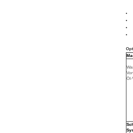
Opt
Ma
Was
Vo
Öl-
Sc
Sy