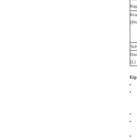
Kap
Kra
(l/h
Sch
Ges
(L)
Eig