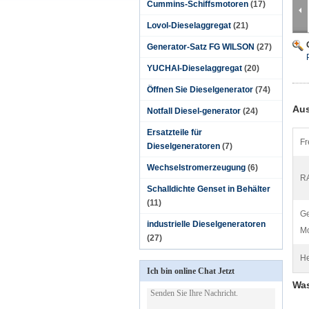
Cummins-Schiffsmotoren
(17)
Lovol-Dieselaggregat
(21)
Generator-Satz FG WILSON
(27)
YUCHAI-Dieselaggregat
(20)
Öffnen Sie Dieselgenerator
(74)
Aus
Notfall Diesel-generator
(24)
Ersatzteile für
Fr
Dieselgeneratoren
(7)
Wechselstromerzeugung
(6)
RA
Schalldichte Genset in Behälter
(11)
Ge
industrielle Dieselgeneratoren
Mo
(27)
He
Ich bin online Chat Jetzt
Was