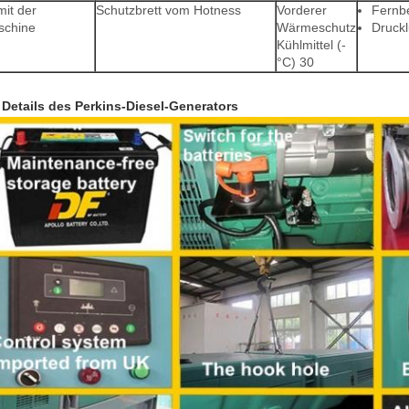
mit der
Schutzbrett vom Hotness
Vorderer
Fernb
schine
Wärmeschutz
Druckl
Kühlmittel (-
°C) 30
 Details des Perkins-Diesel-Generators