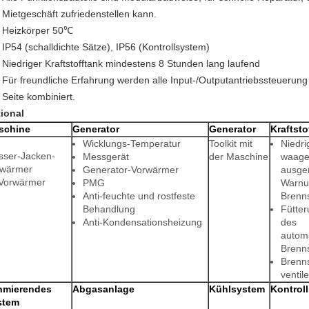
Mietgeschäft zufriedenstellen kann.
Heizkörper 50℃
IP54 (schalldichte Sätze), IP56 (Kontrollsystem)
Niedriger Kraftstofftank mindestens 8 Stunden lang laufend
Für freundliche Erfahrung werden alle Input-/Outputantriebssteuerung 
Seite kombiniert.
ional
schine
Generator
Generator
Kraftsto
Wicklungs-Temperatur
Toolkit mit
Niedri
ser-Jacken-
Messgerät
der Maschine
waage
rwärmer
Generator-Vorwärmer
ausger
Vorwärmer
PMG
Warnu
Anti-feuchte und rostfeste
Brenns
Behandlung
Fütte
Anti-Kondensationsheizung
des
autom
Brenns
Brenns
ventile
hmierendes
Abgasanlage
Kühlsystem
Kontrol
stem