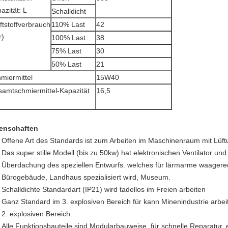
azität: L
Schalldicht
ftstoffverbrauch
110% Last
42
r)
100% Last
38
75% Last
30
50% Last
21
miermittel
15W40
amtschmiermittel-Kapazität
16,5
enschaften
Offene Art des Standards ist zum Arbeiten im Maschinenraum mit Lüft
Das super stille Modell (bis zu 50kw) hat elektronischen Ventilator u
Überdachung des speziellen Entwurfs. welches für lärmarme waagerec
Bürogebäude, Landhaus spezialisiert wird, Museum.
Schalldichte Standardart (IP21) wird tadellos im Freien arbeiten
Ganz Standard im 3. explosiven Bereich für kann Minenindustrie arbeite
2. explosiven Bereich.
Alle Funktionsbauteile sind Modularbauweise, für schnelle Reparatur, 