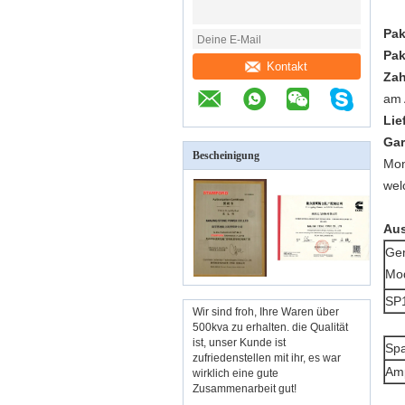
Pak
Pak
Kontakt
Za
am 
Lie
Gar
Bescheinigung
Mon
wel
Aus
Ge
Mod
SP
Wir sind froh, Ihre Waren über
500kva zu erhalten. die Qualität
ist, unser Kunde ist
Sp
zufriedenstellen mit ihr, es war
Am
wirklich eine gute
Zusammenarbeit gut!