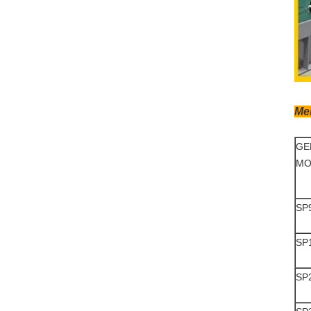
Me
GE
MO
SP
SP
SP