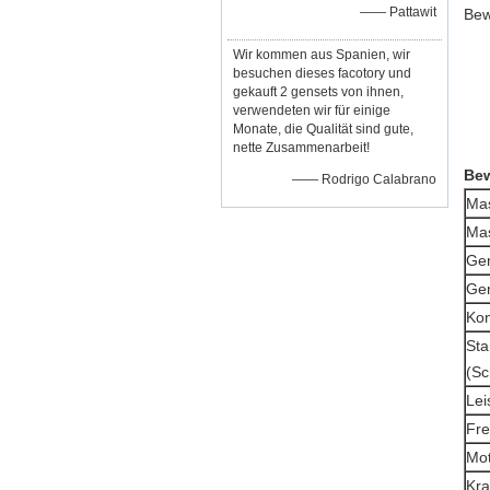
—— Pattawit
Bew
Wir kommen aus Spanien, wir
besuchen dieses facotory und
gekauft 2 gensets von ihnen,
verwendeten wir für einige
Monate, die Qualität sind gute,
nette Zusammenarbeit!
Bew
—— Rodrigo Calabrano
Ma
Mas
Gen
Gen
Kon
St
(Sc
Lei
Fre
Mot
Kra