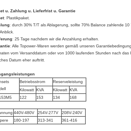
et u. Zahlung u. Lieferfrist u. Garantie
et
: Plastikpaket.
hlung
: durch 30% T/T als Ablagerung, sollte 70% Balance zahlende 10
Anblick.
ferung
: 25 Tage nachdem wir die Anzahlung erhalten.
antie
: Alle Topower-Waren werden gemäß unseren Garantiebedingung
aten vom Versanddatum oder von 1000 laufenden Stunden nach das In 
ches Datum eher auftritt.
gangsleistungen
nsets
Betriebsstrom
Reserveleistung
ell
Kilowatt
KVA
Kilowatt
KVA
153M5
122
153
134
168
annung
440V-480V
254V-277V
208V-240V
pere
180-197
313-341
361-416