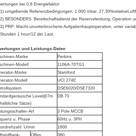
ertungen bei 0,8 Energiefaktor
1)
umgebende Referenzbedingungen: 1.000 mbar, 27,30%relativeLuftfe
2)
BESONDERS: Bereitschaftsdienst der Reserveleistung, Operation unt
3)
PRP: Macht-ununterbrochene Aufgabenhauptoperation, unter variabl
Stunden 1 hour/12 der Last;
ertungen und Leistungs-Daten
schinen-Marke
Perkins
chinen-Modell
1106A-70TG1
erator-Marke
Stamford
erator-Modell
UCI 274E
trollsystem
DSE6020/DSE7320
andardgeräusche Level@7m
DB 70
halldichte Sätze)
stungsschalter-Art
3 Pole MCCB
quenz u. Phase
60Hz u. 3PH
ordrehzahl: U/min
1800
ftstofftank-
Offen
380