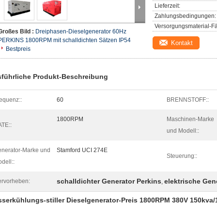
Lieferzeit:
Zahlungsbedingungen:
Versorgungsmaterial-Fä
Großes Bild :
Dreiphasen-Dieselgenerator 60Hz
PERKINS 1800RPM mit schalldichten Sätzen IP54
Kontakt
Bestpreis
führliche Produkt-Beschreibung
equenz::
60
BRENNSTOFF::
1800RPM
Maschinen-Marke
TE::
und Modell::
nerator-Marke und
Stamford UCI 274E
Steuerung::
dell::
schalldichter Generator Perkins
elektrische Gen
rvorheben:
,
serkühlungs-stiller Dieselgenerator-Preis 1800RPM 380V 150kva