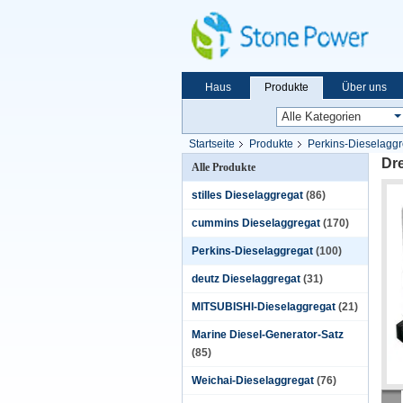
Haus
Produkte
Über uns
Startseite
Produkte
Perkins-Dieselaggr
Dr
Alle Produkte
stilles Dieselaggregat
(86)
cummins Dieselaggregat
(170)
Perkins-Dieselaggregat
(100)
deutz Dieselaggregat
(31)
MITSUBISHI-Dieselaggregat
(21)
Marine Diesel-Generator-Satz
(85)
Weichai-Dieselaggregat
(76)