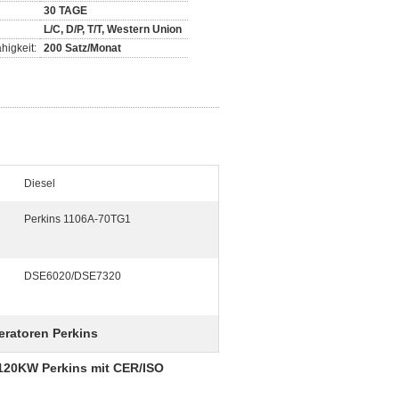
30 TAGE
L/C, D/P, T/T, Western Union
higkeit:
200 Satz/Monat
Diesel
Perkins 1106A-70TG1
DSE6020/DSE7320
eratoren Perkins
/120KW Perkins mit CER/ISO