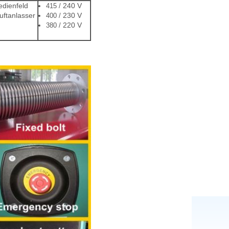
edienfeld
240 V
415 /
uftanlasser
230 V
400 /
220 V
380 /