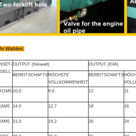
hr Wahlen:
NSET-
OUTPUT (Kilowatt)
OUTPUT (KVA)
DELL
BEREITSCHAFTS
HÖCHSTE
BEREITSCHAFTS
HÖCH
VOLLKOMMENHEIT
VOLL
911M5
10,0
9,0
12
11
16M5
14,0
12,7
18
16
24M5
21,0
19,2
26
24