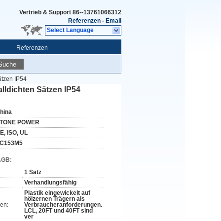
Vertrieb & Support
86--13761066312
Referenzen
-
Email
Select Language
Referenzen
Suche
tzen IP54
ldichten Sätzen IP54
hina
TONE POWER
E, ISO, UL
C153M5
AGB:
1 Satz
Verhandlungsfähig
Plastik eingewickelt auf
hölzernen Trägern als
en:
Verbraucheranforderungen.
LCL, 20FT und 40FT sind
ver