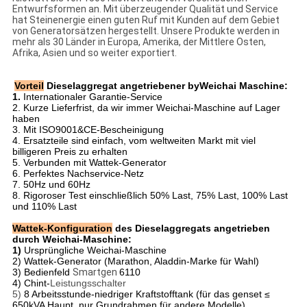
Entwurfsformen an. Mit überzeugender Qualität und Service
hat Steinenergie einen guten Ruf mit Kunden auf dem Gebiet
von Generatorsätzen hergestellt. Unsere Produkte werden in
mehr als 30 Länder in Europa, Amerika, der Mittlere Osten,
Afrika, Asien und so weiter exportiert.
Vorteil
Dieselaggregat angetriebener byWeichai Maschine:
1.
Internationaler Garantie-Service
2. Kurze Lieferfrist, da wir immer Weichai-Maschine auf Lager
haben
3. Mit ISO9001&CE-Bescheinigung
4. Ersatzteile sind einfach, vom weltweiten Markt mit viel
billigeren Preis zu erhalten
5. Verbunden mit Wattek-Generator
6. Perfektes Nachservice-Netz
7. 50Hz und 60Hz
8. Rigoroser Test einschließlich 50% Last, 75% Last, 100% Last
und 110% Last
Wattek-Konfiguration
des Dieselaggregats angetrieben
durch Weichai-Maschine:
1)
Ursprüngliche Weichai-Maschine
2) Wattek-Generator (Marathon, Aladdin-Marke für Wahl)
3)
Bedienfeld
Smartgen
6110
4) Chint-
Leistungsschalter
5)
8 Arbeitsstunde-niedriger Kraftstofftank (für das genset ≤
650kVA Haupt, nur Grundrahmen für andere Modelle)