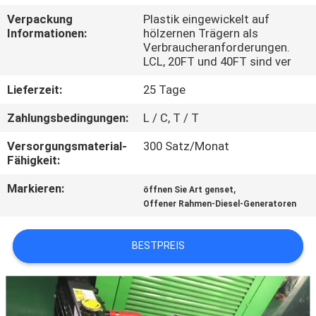
Verpackung
Plastik eingewickelt auf
TRETEN
Informationen:
hölzernen Trägern als
Verbraucheranforderungen.
SIE
LCL, 20FT und 40FT sind ver
MIT
Lieferzeit:
25 Tage
UNS
Zahlungsbedingungen:
L / C, T / T
IN
Versorgungsmaterial-
300 Satz/Monat
VERBINDUNG
Fähigkeit:
Markieren:
,
öffnen Sie Art genset
FORDERN
Offener Rahmen-Diesel-Generatoren
SIE EIN
ZITAT
BESTPREIS
SITEMAP