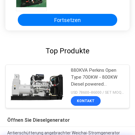
ISO9001-/CER-Bescheinigung
Fortsetzen
Top Produkte
880KVA Perkins Open
Type 700KW - 800KW
Diesel powered
Generator for Industrial
USD 78600--86000 / SET MOQ:1 Satz
KONTAKT
Öffnen Sie Dieselgenerator
Antierschütterung angebrachter Weichai-Stromgenerator