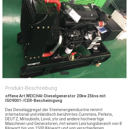
PRIVACY
POLICY
Produkt-Beschreibung
offene Art WEICHAI-Dieselgenerator 20kw 25kva mit
ISO9001-/CER-Bescheinigung
Das Dieselaggregat der Steinenergieindustrie nimmt
international und inländisch berühmtes Cummins, Perkins,
DEUTZ, Mitsubishi, Lovol, yto und andere hochwertige
Maschinen und Generatoren, mit einem Leistungsbereich von 8
Kilowatt bis von 1500 Kilowatt und von verschiedenen