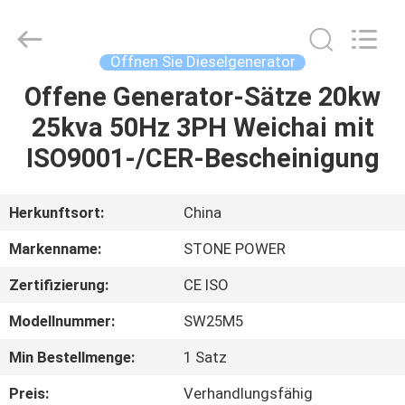
JIANGSU
STONE
POWER
CO.,LTD.
All
Öffnen Sie Dieselgenerator
Rights
Reserved.
Offene Generator-Sätze 20kw
HAUS
25kva 50Hz 3PH Weichai mit
PRODUKTE
ISO9001-/CER-Bescheinigung
ÜBER
Herkunftsort:
China
UNS
Markenname:
STONE POWER
Zertifizierung:
CE ISO
FABRIK-
Modellnummer:
SW25M5
AUSFLUG
Min Bestellmenge:
1 Satz
QUALITÄTSKONTROLLE
Preis:
Verhandlungsfähig