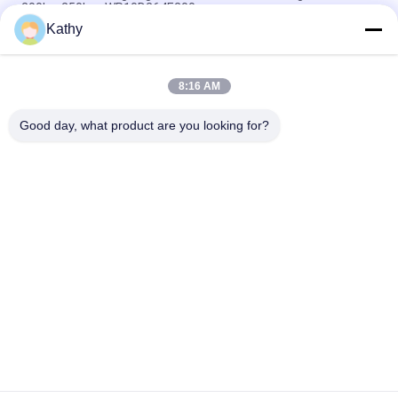
200kw 250kva WP10D264E200
Kathy
offene Dieselzylinder WP10D238E200 180kw 225kva WEICHAI
generator-4
8:16 AM
4 offener Dieselgenerator 300kw 375kva der Zylinder-
1500rpm
Good day, what product are you looking for?
Beliebte Kategorien
Alle
Stilles 
Cummins 
Dieselaggregat
Dieselaggregat
Perkins-
Deutz 
Dieselaggregat
Dieselaggregat
MITSUBISHI-
Marine Diesel-
Dieselaggregat
Generator-Satz
Weichai-
Cummins-
Dieselaggregat
Schiffsmotoren