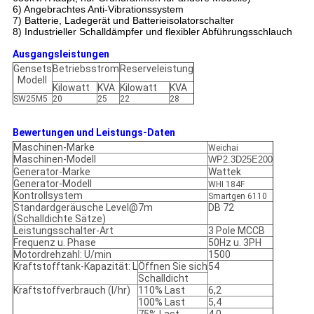
6) Angebrachtes Anti-Vibrationssystem
7) Batterie, Ladegerät und Batterieisolatorschalter
8) Industrieller Schalldämpfer und flexibler Abführungsschlauch
Ausgangsleistungen
Gensets
Betriebsstrom
Reserveleistung
Modell
Kilowatt
KVA
Kilowatt
KVA
SW25M5
20
25
22
28
Bewertungen und Leistungs-Daten
Maschinen-Marke
Weichai
Maschinen-Modell
WP2.3D25E200
Generator-Marke
Wattek
Generator-Modell
WHI 184F
Kontrollsystem
Smartgen 6110
Standardgeräusche Level@7m
DB 72
(Schalldichte Sätze)
Leistungsschalter-Art
3 Pole MCCB
Frequenz u. Phase
50Hz u. 3PH
Motordrehzahl: U/min
1500
Kraftstofftank-Kapazität: L
Öffnen Sie sich
54
Schalldicht
Kraftstoffverbrauch (l/hr)
110% Last
6,2
100% Last
5,4